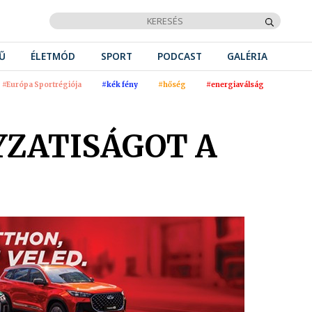
Ű
ÉLETMÓD
SPORT
PODCAST
GALÉRIA
#Európa Sportrégiója
#kék fény
#hőség
#energiaválság
YZATISÁGOT A