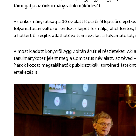
támogatja az önkormányzatok működését.
Az önkormányzatiság a 30 év alatt lépcsőről lépcsőre építkez
folyamatosan változó rendszer képét formálja, ahol fontos,
a háttérből segítik átláthatóvá tenni ezeket a folyamatokat
A most kiadott könyvről Agg Zoltán árult el részleteket. Aki
tanulmánykötet jelent meg a Comitatus név alatt, az téved –
írások között megtalálhatók publicisztikák, történeti áttekint
értekezés is.