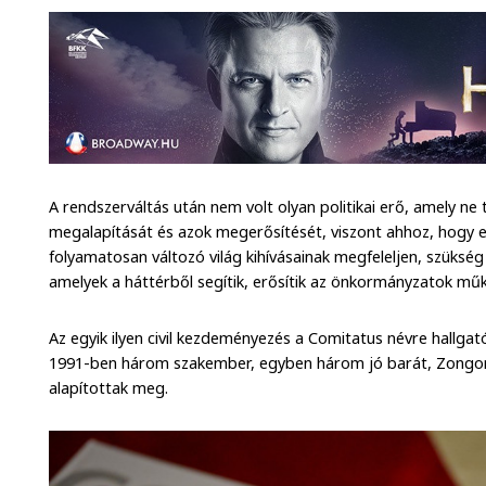
A rendszerváltás után nem volt olyan politikai erő, amely 
megalapítását és azok megerősítését, viszont ahhoz, hogy ez
folyamatosan változó világ kihívásainak megfeleljen, szükség
amelyek a háttérből segítik, erősítik az önkormányzatok mű
Az egyik ilyen civil kezdeményezés a Comitatus névre hallga
1991-ben három szakember, egyben három jó barát, Zongor 
alapítottak meg.