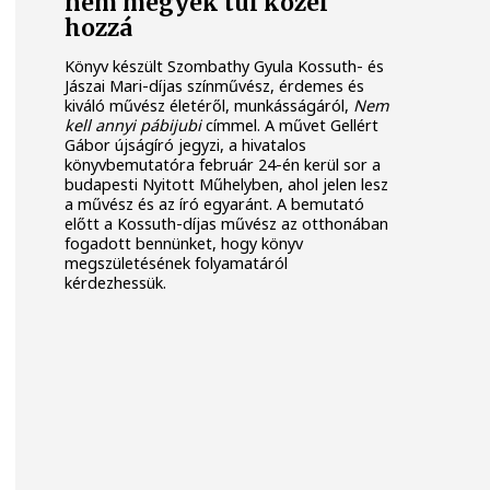
nem megyek túl közel
hozzá
Könyv készült Szombathy Gyula Kossuth- és
Jászai Mari-díjas színművész, érdemes és
kiváló művész életéről, munkásságáról,
Nem
kell annyi pábijubi
címmel. A művet Gellért
Gábor újságíró jegyzi, a hivatalos
könyvbemutatóra február 24-én kerül sor a
budapesti Nyitott Műhelyben, ahol jelen lesz
a művész és az író egyaránt. A bemutató
előtt a Kossuth-díjas művész az otthonában
fogadott bennünket, hogy könyv
megszületésének folyamatáról
kérdezhessük.