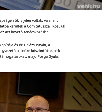
pségen ők is jelen voltak, valamint
olatba kerültek a Comitatusszal. Közülük
az azt követő tanácskozásba.
pítója és dr. Balázs István, a
ügyvezető alelnöke köszöntötte, akik
a támogatásokat, majd Porga Gyula,