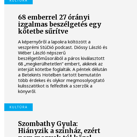
KULTÚRA
68 emberrel 27 órányi
izgalmas beszélgetés egy
kötetbe sűrítve
A képernyőről a lapokra költözött a
veszprémi StúDió podcast. Dióssy László és
Wéber László népszerű
beszélgetőműsorából a páros kiválasztott
68 „megkerülhetetlen” embert, akiknek az
interjúit kötetbe foglalták. A péntek délután
a Betekints Hotelben tartott bemutatón
több érdekes és olykor megmosolyogtató
kulisszatitkot is felfedtek a szerzők a
könyvről.
KULTÚRA
Szombathy Gyula:
Hiányzik a színház, ezért