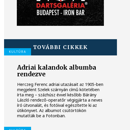
TOVÁBBI CIKKEK
KULTÚRA
Adriai kalandok albumba
rendezve
Herczeg Ferenc adriai utazásait az 1905-ben
megjelent Szelek szárnyán című kötetében
írta meg – százhúsz évvel később Bárány
László rendező-operatőr végigjárta a neves
író útvonalát, és fotóival egészítette ki az
útikönyvet. Az albumot csütörtökön
mutatták be a Fotonban.