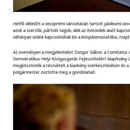
Hétfő délelőtt a veszprémi városházán tartott jubileumi ünne
azok a szerzők, pártoló tagok, akik az évtizedek alatt kapcs
néhányan online kapcsolódtak be a könyvbemutatóba, majd 
Az eseményen a megjelenteket Zongor Gábor, a Comitatus ala
Demokratikus Helyi Közigazgatás Fejlesztéséért Alapítvány 
megköszönték a részvételt a kiadvány szerkesztésében és 
polgármester osztotta meg a gondolatait.