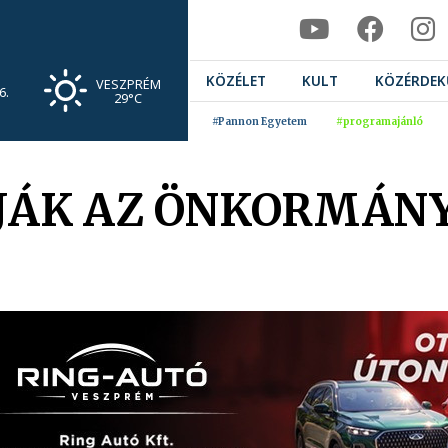
KÖZÉLET
KULT
KÖZÉRDEK
VESZPRÉM
6.
29°C
#Pannon Egyetem
#programajánló
JÁK AZ ÖNKORMÁN