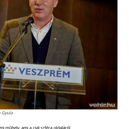
 Gyula
i műhely, ami a civil szféra oldaláról