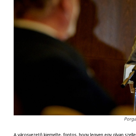
Porga
A városvezető kiemelte, fontos, hogy legyen egy olyan szellem