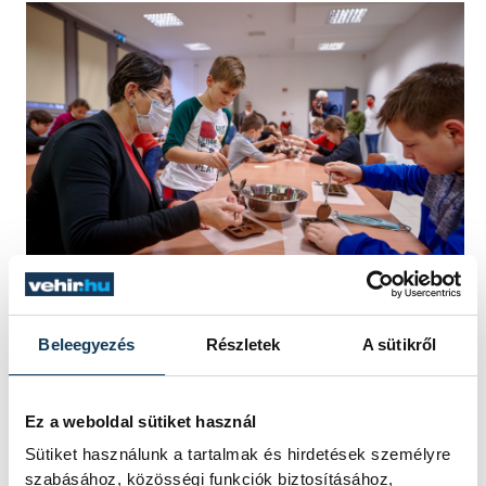
Beleegyezés
Részletek
A sütikről
Brányi Mária, a Veszprém Az Élhető Város
akciócsoport elnöke úgy fogalmazott, már
az Agóra látványkonyhájának kialakításánál
Ez a weboldal sütiket használ
is azt tartották szem előtt, hogy olyan
Sütiket használunk a tartalmak és hirdetések személyre
foglalkozásoknak adhassanak ott teret,
szabásához, közösségi funkciók biztosításához,