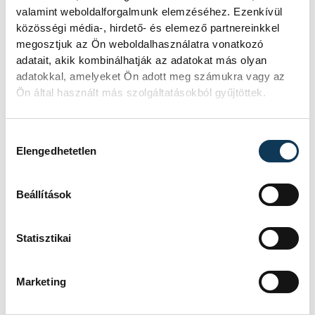
valamint weboldalforgalmunk elemzéséhez. Ezenkívül
amelyek közelebb hozzák a gyerekeket a
közösségi média-, hirdető- és elemező partnereinkkel
gasztronómiához és adott esetben arra
megosztjuk az Ön weboldalhasználatra vonatkozó
sarkallják őket, hogy maguk is
adatait, akik kombinálhatják az adatokat más olyan
adatokkal, amelyeket Ön adott meg számukra vagy az
közreműködjenek a háztartásban. A
Ön által használt más szolgáltatásokból gyűjtöttek.
bonbonkészítés ráadásul kiváló lehetőség
az otthoni maradék csokik újragondolására
Hozzájárulás kiválasztása
és arra is, hogy a gyerekek megtanulják
Elengedhetetlen
feltalálni magukat a konyhában és akár
maguk készítsék el kreatív ajándékukat a
Beállítások
közelgő ünnepekre. Hiszen annál
értékesebb ajándék aligha akad, mint amit
Statisztikai
egy kisgyerek a két kezével készít a
szerettei számára.
Marketing