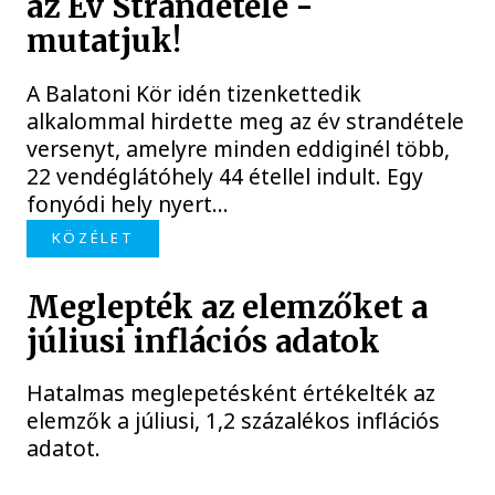
az Év Strandétele -
mutatjuk!
A Balatoni Kör idén tizenkettedik
alkalommal hirdette meg az év strandétele
versenyt, amelyre minden eddiginél több,
22 vendéglátóhely 44 étellel indult. Egy
fonyódi hely nyert...
KÖZÉLET
Meglepték az elemzőket a
júliusi inflációs adatok
Hatalmas meglepetésként értékelték az
elemzők a júliusi, 1,2 százalékos inflációs
adatot.