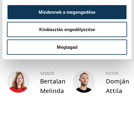
közélet
oktatás
gasztro
Mindennek a megengedése
Agóra
cukrászat
Kiválasztás engedélyezése
Kis cukrász napközi
Megtagad
SZERZŐ
FOTÓS
Bertalan
Domján
Melinda
Attila