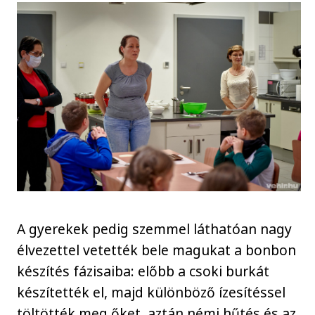
A gyerekek pedig szemmel láthatóan nagy
élvezettel vetették bele magukat a bonbon
készítés fázisaiba: előbb a csoki burkát
készítették el, majd különböző ízesítéssel
töltötték meg őket, aztán némi hűtés és az