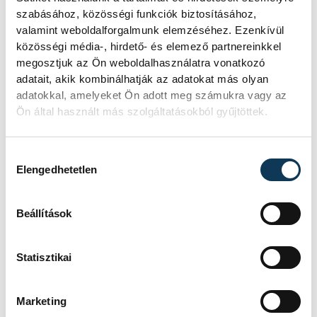
szabásához, közösségi funkciók biztosításához,
valamint weboldalforgalmunk elemzéséhez. Ezenkívül
közösségi média-, hirdető- és elemező partnereinkkel
megosztjuk az Ön weboldalhasználatra vonatkozó
adatait, akik kombinálhatják az adatokat más olyan
SZERZŐ
adatokkal, amelyeket Ön adott meg számukra vagy az
vehir.hu
Ön által használt más szolgáltatásokból gyűjtöttek.
Hozzájárulás kiválasztása
Elengedhetetlen
Beállítások
TOVÁBBI CIKKEK
Statisztikai
KULTÚRA
Marketing