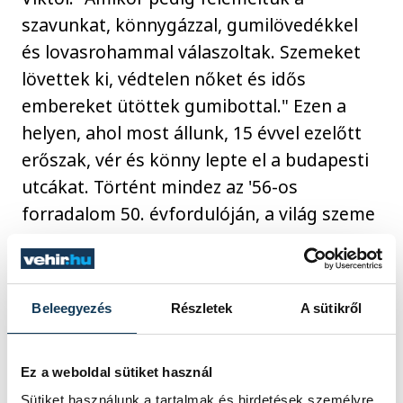
szavunkat, könnygázzal, gumilövedékkel
és lovasrohammal válaszoltak. Szemeket
lövettek ki, védtelen nőket és idős
embereket ütöttek gumibottal." Ezen a
helyen, ahol most állunk, 15 évvel ezelőtt
erőszak, vér és könny lepte el a budapesti
utcákat. Történt mindez az '56-os
forradalom 50. évfordulóján, a világ szeme
láttára. "Soha nem fogjuk elfelejteni nekik"
- szögezte le Orbán Viktor.
Beleegyezés
Részletek
A sütikről
közélet
Orbán Viktor
Ez a weboldal sütiket használ
nemzeti ünnep
1956
Sütiket használunk a tartalmak és hirdetések személyre