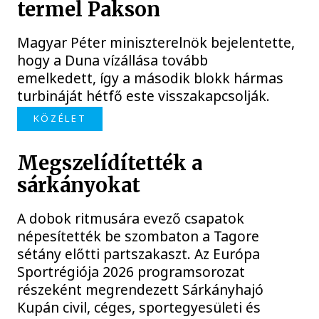
termel Pakson
Magyar Péter miniszterelnök bejelentette,
hogy a Duna vízállása tovább
emelkedett, így a második blokk hármas
turbináját hétfő este visszakapcsolják.
KÖZÉLET
Megszelídítették a
sárkányokat
A dobok ritmusára evező csapatok
népesítették be szombaton a Tagore
sétány előtti partszakaszt. Az Európa
Sportrégiója 2026 programsorozat
részeként megrendezett Sárkányhajó
Kupán civil, céges, sportegyesületi és