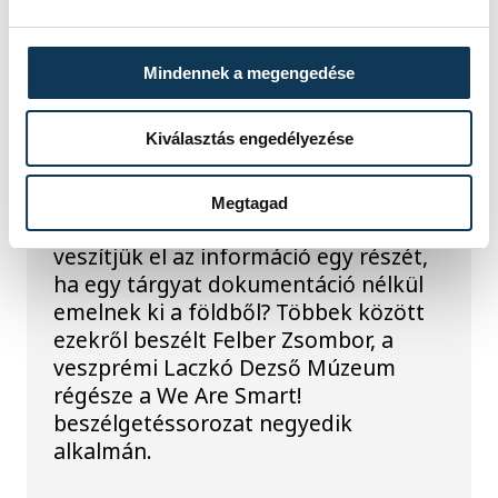
A lelet önmagában még
nem történet – Felber
Mindennek a megengedése
Zsombor régész a föld
alatt rejtőző múltról
Kiválasztás engedélyezése
Mitől lesz egy régészeti lelet valódi
történeti forrás? Miért lehet fontos
Megtagad
egy törött cserépdarab, és miért
veszítjük el az információ egy részét,
ha egy tárgyat dokumentáció nélkül
emelnek ki a földből? Többek között
ezekről beszélt Felber Zsombor, a
veszprémi Laczkó Dezső Múzeum
régésze a We Are Smart!
beszélgetéssorozat negyedik
alkalmán.