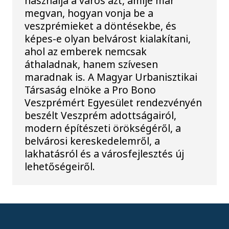
használja a város azt, amije már
megvan, hogyan vonja be a
veszprémieket a döntésekbe, és
képes-e olyan belvárost kialakítani,
ahol az emberek nemcsak
áthaladnak, hanem szívesen
maradnak is. A Magyar Urbanisztikai
Társaság elnöke a Pro Bono
Veszprémért Egyesület rendezvényén
beszélt Veszprém adottságairól,
modern építészeti örökségéről, a
belvárosi kereskedelemről, a
lakhatásról és a városfejlesztés új
lehetőségeiről.