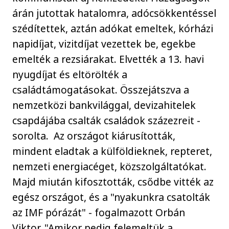
árán jutottak hatalomra, adócsökkentéssel
szédítettek, aztán adókat emeltek, kórházi
napidíjat, vizitdíjat vezettek be, egekbe
emelték a rezsiárakat. Elvették a 13. havi
nyugdíjat és eltörölték a
családtámogatásokat. Összejátszva a
nemzetközi bankvilággal, devizahitelek
csapdájába csalták családok százezreit -
sorolta. Az országot kiárusították,
mindent eladtak a külföldieknek, repteret,
nemzeti energiacéget, közszolgáltatókat.
Majd miután kifosztották, csődbe vitték az
egész országot, és a "nyakunkra csatolták
az IMF pórázát" - fogalmazott Orbán
Viktor. "Amikor pedig felemeltük a