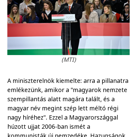
(MTI)
A miniszterelnök kiemelte: arra a pillanatra
emlékezünk, amikor a "magyarok nemzete
szempillantás alatt magára talált, és a
magyar név megint szép lett méltó régi
nagy híréhez". Ezzel a Magyarországgal
húzott ujjat 2006-ban ismét a
kommunisták új nemzedéke. Hazugságok