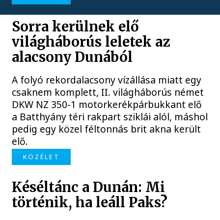
Sorra kerülnek elő
világháborús leletek az
alacsony Dunából
A folyó rekordalacsony vízállása miatt egy
csaknem komplett, II. világháborús német
DKW NZ 350-1 motorkerékpárbukkant elő
a Batthyány téri rakpart sziklái alól, máshol
pedig egy közel féltonnás brit akna került
elő.
KÖZÉLET
Késéltánc a Dunán: Mi
történik, ha leáll Paks?