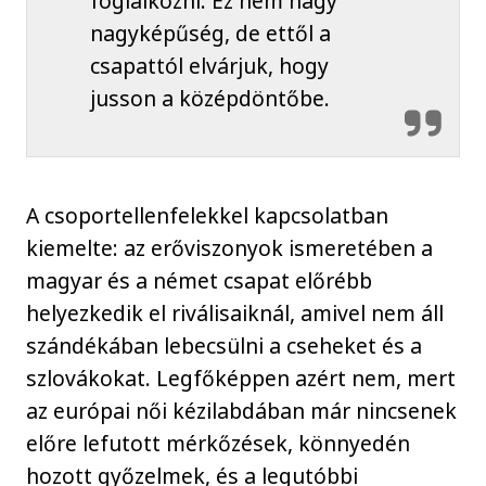
foglalkozni. Ez nem nagy
nagyképűség, de ettől a
csapattól elvárjuk, hogy
jusson a középdöntőbe.
A csoportellenfelekkel kapcsolatban
kiemelte: az erőviszonyok ismeretében a
magyar és a német csapat előrébb
helyezkedik el riválisaiknál, amivel nem áll
szándékában lebecsülni a cseheket és a
szlovákokat. Legfőképpen azért nem, mert
az európai női kézilabdában már nincsenek
előre lefutott mérkőzések, könnyedén
hozott győzelmek, és a legutóbbi