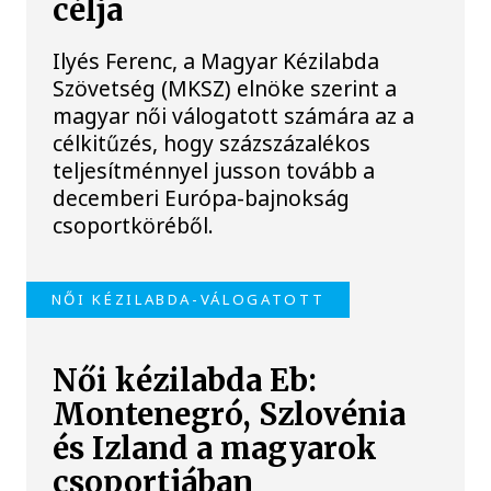
célja
Ilyés Ferenc, a Magyar Kézilabda
Szövetség (MKSZ) elnöke szerint a
magyar női válogatott számára az a
célkitűzés, hogy százszázalékos
teljesítménnyel jusson tovább a
decemberi Európa-bajnokság
csoportköréből.
NŐI KÉZILABDA-VÁLOGATOTT
Női kézilabda Eb:
Montenegró, Szlovénia
és Izland a magyarok
csoportjában