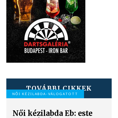
TOVÁBBI CIKKEK
NŐI KÉZILABDA-VÁLOGATOTT
Női kézilabda Eb: este