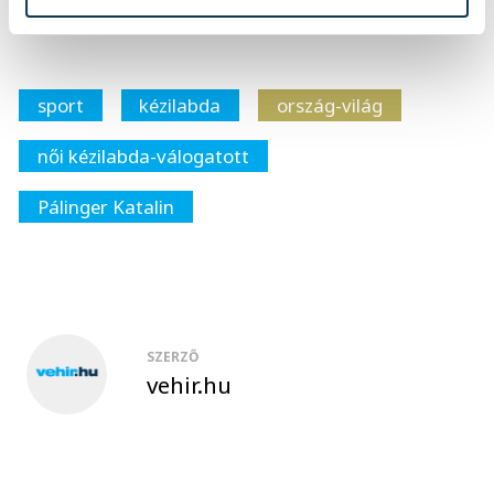
találkozik.
sport
kézilabda
ország-világ
női kézilabda-válogatott
Pálinger Katalin
SZERZŐ
vehir.hu