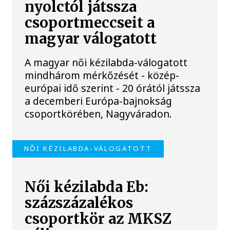
nyolctól játssza
csoportmeccseit a
magyar válogatott
A magyar női kézilabda-válogatott
mindhárom mérkőzését - közép-
európai idő szerint - 20 órától játssza
a decemberi Európa-bajnokság
csoportkörében, Nagyváradon.
NŐI KÉZILABDA-VÁLOGATOTT
Női kézilabda Eb:
százszázalékos
csoportkör az MKSZ