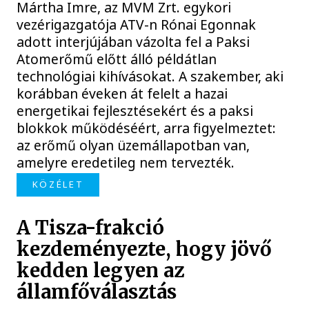
Mártha Imre, az MVM Zrt. egykori
vezérigazgatója ATV-n Rónai Egonnak
adott interjújában vázolta fel a Paksi
Atomerőmű előtt álló példátlan
technológiai kihívásokat. A szakember, aki
korábban éveken át felelt a hazai
energetikai fejlesztésekért és a paksi
blokkok működéséért, arra figyelmeztet:
az erőmű olyan üzemállapotban van,
amelyre eredetileg nem tervezték.
KÖZÉLET
A Tisza-frakció
kezdeményezte, hogy jövő
kedden legyen az
államfőválasztás