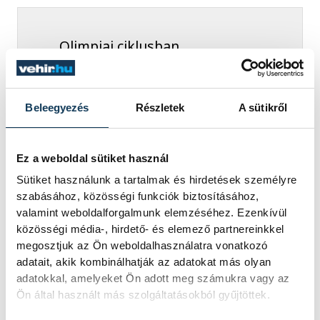
Olimpiai ciklusban
gondolkodunk, és ugye ott
az ötkarikás játékokat követi
majd egy hazai rendezésű
Beleegyezés
Részletek
A sütikről
Európa-bajnokság is. Ezért
hosszú távú tervet állítunk
Ez a weboldal sütiket használ
majd fel, méghozzá rövid
Sütiket használunk a tartalmak és hirdetések személyre
időn belül
szabásához, közösségi funkciók biztosításához,
valamint weboldalforgalmunk elemzéséhez. Ezenkívül
közösségi média-, hirdető- és elemező partnereinkkel
megosztjuk az Ön weboldalhasználatra vonatkozó
adatait, akik kombinálhatják az adatokat más olyan
- hangsúlyozta a sportvezető.
adatokkal, amelyeket Ön adott meg számukra vagy az
Ön által használt más szolgáltatásokból gyűjtöttek.