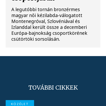
A legutóbbi tornán bronzérmes
magyar női kézilabda-válogatott
Montenegróval, Szlovéniával és
Izlanddal került össze a decemberi
Európa-bajnokság csoportkörének
csütörtöki sorsolásán.
TOVÁBBI CIKKEK
KÖZÉLET