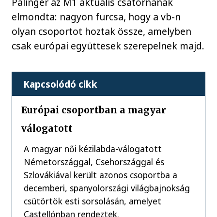
Pálinger az M1 aktuális csatornának
elmondta: nagyon furcsa, hogy a vb-n
olyan csoportot hoztak össze, amelyben
csak európai együttesek szerepelnek majd.
Kapcsolódó cikk
Európai csoportban a magyar
válogatott
A magyar női kézilabda-válogatott
Németországgal, Csehországgal és
Szlovákiával került azonos csoportba a
decemberi, spanyolországi világbajnokság
csütörtök esti sorsolásán, amelyet
Castellónban rendeztek.