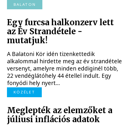
BALATON
Egy furcsa halkonzerv lett
az Év Strandétele -
mutatjuk!
A Balatoni Kör idén tizenkettedik
alkalommal hirdette meg az év strandétele
versenyt, amelyre minden eddiginél több,
22 vendéglátóhely 44 étellel indult. Egy
fonyódi hely nyert...
KÖZÉLET
Meglepték az elemzőket a
júliusi inflációs adatok