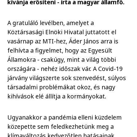
kívánja erősíteni - írta a magyar államfő.
A gratuláló levélben, amelyet a
Köztársasági Elnöki Hivatal juttatott el
vasárnap az MTI-hez, Áder János arra is
felhívta a figyelmet, hogy az Egyesült
Államokra - csakúgy, mint a világ többi
országára - nehéz időszak vár. A Covid-19
járvány világszerte sok szenvedést, súlyos
társadalmi problémákat okoz, és nagy
kihívások elé állítja a kormányokat.
Ugyanakkor a pandémia elleni küzdelem
közepette sem feledkezhetünk meg a
klímaváltozás kedvezőtlen hatásainak