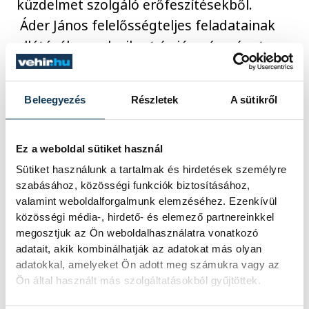
küzdelmet szolgáló erőfeszítésekből.
Áder János felelősségteljes feladatainak
ellátásához sok sikert és jó egészséget
kívánt Joe Bidennek.
Beleegyezés
Részletek
A sütikről
közélet
Orbán Viktor
USA
Ez a weboldal sütiket használ
amerikai elnökválasztás
Joe Biden
Sütiket használunk a tartalmak és hirdetések személyre
szabásához, közösségi funkciók biztosításához,
valamint weboldalforgalmunk elemzéséhez. Ezenkívül
közösségi média-, hirdető- és elemező partnereinkkel
megosztjuk az Ön weboldalhasználatra vonatkozó
adatait, akik kombinálhatják az adatokat más olyan
SZERZŐ
adatokkal, amelyeket Ön adott meg számukra vagy az
vehir.hu
Ön által használt más szolgáltatásokból gyűjtöttek.