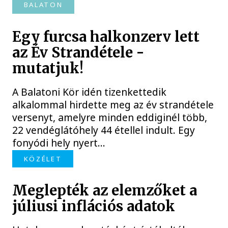
BALATON
Egy furcsa halkonzerv lett
az Év Strandétele -
mutatjuk!
A Balatoni Kör idén tizenkettedik
alkalommal hirdette meg az év strandétele
versenyt, amelyre minden eddiginél több,
22 vendéglátóhely 44 étellel indult. Egy
fonyódi hely nyert...
KÖZÉLET
Meglepték az elemzőket a
júliusi inflációs adatok