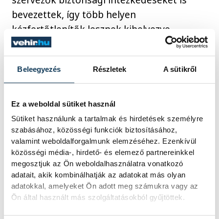
bevezettek, így több helyen
kézfertőtlenítők lesznek kihelyezve,
valamint kérik az érdeklődőket, hogy aki a
koronavírus legkisebb tünetét is
Beleegyezés
Részletek
A sütikről
tapasztalja magán, az semmiképp se jöjjön
emberek közé egymás biztonsága
érdekében.
Ez a weboldal sütiket használ
Sütiket használunk a tartalmak és hirdetések személyre
szabásához, közösségi funkciók biztosításához,
valamint weboldalforgalmunk elemzéséhez. Ezenkívül
kultúra
Haszkovó
Agóra
közösségi média-, hirdető- és elemező partnereinkkel
megosztjuk az Ön weboldalhasználatra vonatkozó
Gyere a parkba
adatait, akik kombinálhatják az adatokat más olyan
adatokkal, amelyeket Ön adott meg számukra vagy az
Ön által használt más szolgáltatásokból gyűjtöttek.