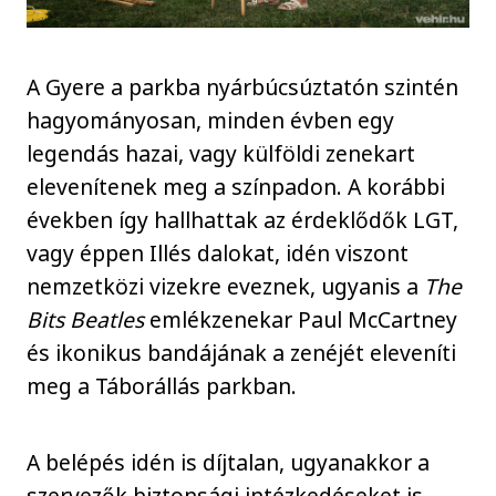
A Gyere a parkba nyárbúcsúztatón szintén
hagyományosan, minden évben egy
legendás hazai, vagy külföldi zenekart
elevenítenek meg a színpadon. A korábbi
években így hallhattak az érdeklődők LGT,
vagy éppen Illés dalokat, idén viszont
nemzetközi vizekre eveznek, ugyanis a
The
Bits Beatles
emlékzenekar Paul McCartney
és ikonikus bandájának a zenéjét eleveníti
meg a Táborállás parkban.
A belépés idén is díjtalan, ugyanakkor a
szervezők biztonsági intézkedéseket is