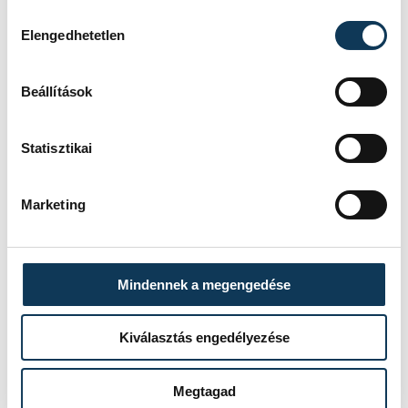
Hozzájárulás kiválasztása
FOTÓS
SZERZŐ
Elengedhetetlen
Kovács
vehir.hu
Bálint
Beállítások
Statisztikai
Marketing
Mindennek a megengedése
Kiválasztás engedélyezése
Megtagad