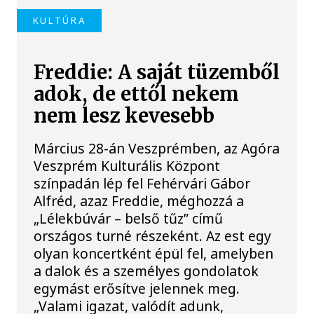
KULTÚRA
Freddie: A saját tüzemből
adok, de ettől nekem
nem lesz kevesebb
Március 28-án Veszprémben, az Agóra
Veszprém Kulturális Központ
színpadán lép fel Fehérvári Gábor
Alfréd, azaz Freddie, méghozzá a
„Lélekbúvár – belső tűz” című
országos turné részeként. Az est egy
olyan koncertként épül fel, amelyben
a dalok és a személyes gondolatok
egymást erősítve jelennek meg.
„Valami igazat, valódít adunk,