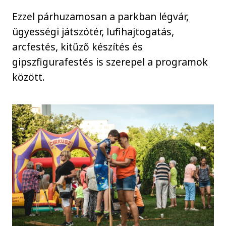
Ezzel párhuzamosan a parkban légvár,
ügyességi játszótér, lufihajtogatás,
arcfestés, kitűző készítés és
gipszfigurafestés is szerepel a programok
között.