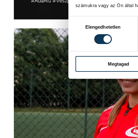
számukra vagy az Ön által ha
Hozzájárulás kiválasztása
Elengedhetetlen
Megtagad