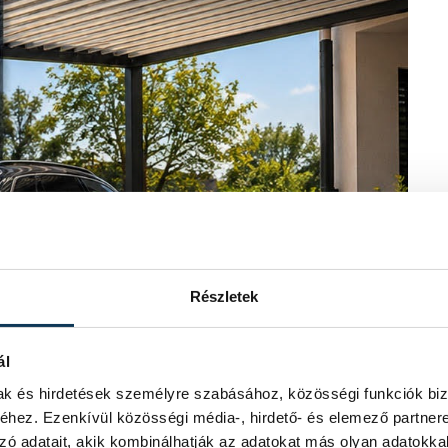
Részletek
ál
mak és hirdetések személyre szabásához, közösségi funkciók biz
hez. Ezenkívül közösségi média-, hirdető- és elemező partner
zó adatait, akik kombinálhatják az adatokat más olyan adatokka