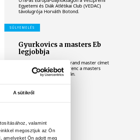
U18-as Európa-bajnokságon a Veszprémi
Egyetemi és Diák Atlétikai Club (VEDAC)
távolugrója Horváth Botond.
SÚLYEMELÉS
Gyurkovics a masters Eb
legjobbja
Az Európa-bajnoki és a grand master címet
is elnyerte Gyurkovics Ferenc a masters
súlyemelő kontinenstornán.
A sütikről
tosításához, valamint
einkkel megosztjuk az Ön
l, amelyeket Ön adott meg