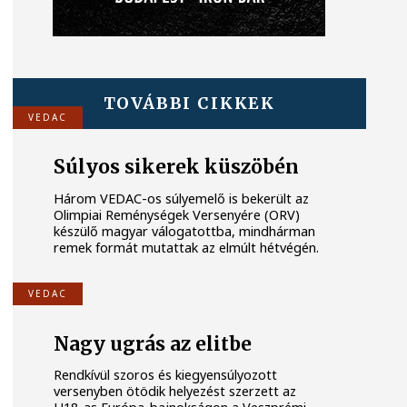
TOVÁBBI CIKKEK
VEDAC
Súlyos sikerek küszöbén
Három VEDAC-os súlyemelő is bekerült az
Olimpiai Reménységek Versenyére (ORV)
készülő magyar válogatottba, mindhárman
remek formát mutattak az elmúlt hétvégén.
VEDAC
Nagy ugrás az elitbe
Rendkívül szoros és kiegyensúlyozott
versenyben ötödik helyezést szerzett az