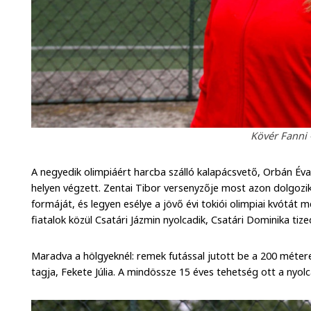
Kövér Fanni 
A negyedik olimpiáért harcba szálló kalapácsvető, Orbán Év
helyen végzett. Zentai Tibor versenyzője most azon dolgozi
formáját, és legyen esélye a jövő évi tokiói olimpiai kvótát
fiatalok közül Csatári Jázmin nyolcadik, Csatári Dominika tized
Maradva a hölgyeknél: remek futással jutott be a 200 méte
tagja, Fekete Júlia. A mindössze 15 éves tehetség ott a nyolc