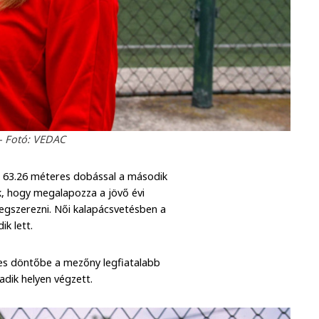
- Fotó: VEDAC
a 63.26 méteres dobással a második
k, hogy megalapozza a jövő évi
 megszerezni. Női kalapácsvetésben a
ik lett.
res döntőbe a mezőny legfiatalabb
adik helyen végzett.