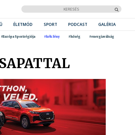
Ű
ÉLETMÓD
SPORT
PODCAST
GALÉRIA
#Európa Sportrégiója
#kék fény
#hőség
#energiaválság
CSAPATTAL