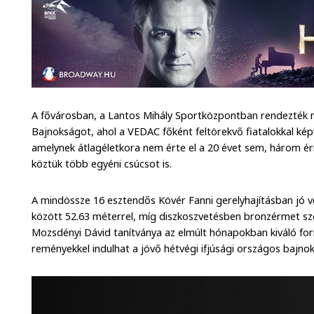
A fővárosban, a Lantos Mihály Sportközpontban rendezték m
Bajnokságot, ahol a VEDAC főként feltörekvő fiatalokkal kép
amelynek átlagéletkora nem érte el a 20 évet sem, három érm
köztük több egyéni csúcsot is.
A mindössze 16 esztendős Kövér Fanni gerelyhajításban jó ve
között 52.63 méterrel, míg diszkoszvetésben bronzérmet szer
Mozsdényi Dávid tanítványa az elmúlt hónapokban kiváló fo
reményekkel indulhat a jövő hétvégi ifjúsági országos bajnok