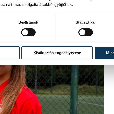
sznált más szolgáltatásokból gyűjtöttek.
Beállítások
Statisztikai
Kiválasztás engedélyezése
Min