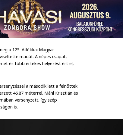
eg a 125. Atlétikai Magyar
viseltette magát. A népes csapat,
et és több értékes helyezést ért el,
rsenyzéssel a második lett a felnőttek
zett 46.87 méterrel. Máhl Krisztián és
rmában versenyzett, így szép
ságon is.