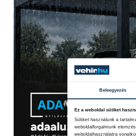
Beleegyezés
Ez a weboldal sütiket haszn
Sütiket használunk a tartal
weboldalforgalmunk elemzésé
weboldalhasználatra vonatko