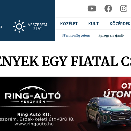
KÖZÉLET
KULT
KÖZÉRDEK
VESZPRÉM
8.
31°C
#Pannon Egyetem
#programajánló
NYEK EGY FIATAL 