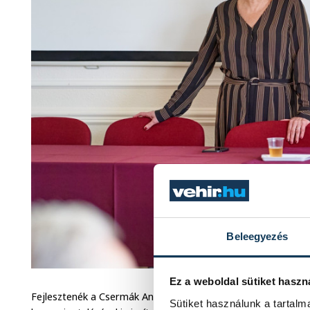
Beleegyezés
Ez a weboldal sütiket haszn
Fejlesztenék a Csermák Antal Zeneiskolát is, ami egy újabb 
Sütiket használunk a tartal