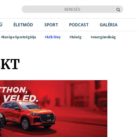
Ű
ÉLETMÓD
SPORT
PODCAST
GALÉRIA
#Európa Sportrégiója
#kék fény
#hőség
#energiaválság
EKT