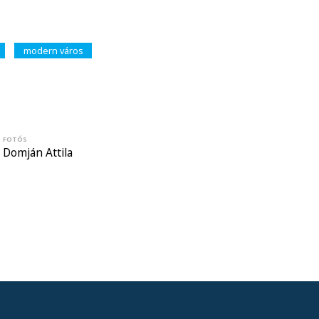
modern város
FOTÓS
Domján Attila