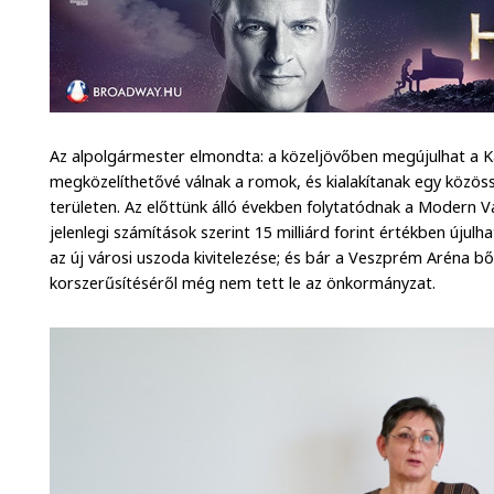
Az alpolgármester elmondta: a közeljövőben megújulhat a 
megközelíthetővé válnak a romok, és kialakítanak egy közössé
területen. Az előttünk álló években folytatódnak a Modern 
jelenlegi számítások szerint 15 milliárd forint értékben újulhat
az új városi uszoda kivitelezése; és bár a Veszprém Aréna bőv
korszerűsítéséről még nem tett le az önkormányzat.