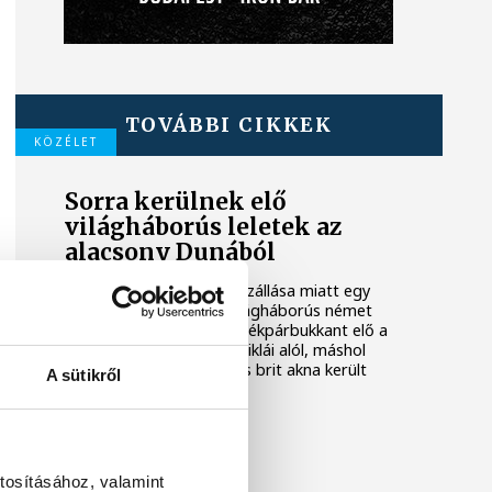
TOVÁBBI CIKKEK
KÖZÉLET
Sorra kerülnek elő
világháborús leletek az
alacsony Dunából
A folyó rekordalacsony vízállása miatt egy
csaknem komplett, II. világháborús német
DKW NZ 350-1 motorkerékpárbukkant elő a
Batthyány téri rakpart sziklái alól, máshol
pedig egy közel féltonnás brit akna került
A sütikről
elő.
KÖZÉLET
tosításához, valamint