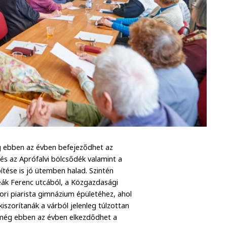
ég ebben az évben befejeződhet az
és az Aprófalvi bölcsődék valamint a
ítése is jó ütemben halad. Szintén
Deák Ferenc utcából, a Közgazdasági
ori piarista gimnázium épületéhez, ahol
szorítanák a várból jelenleg túlzottan
: még ebben az évben elkezdődhet a