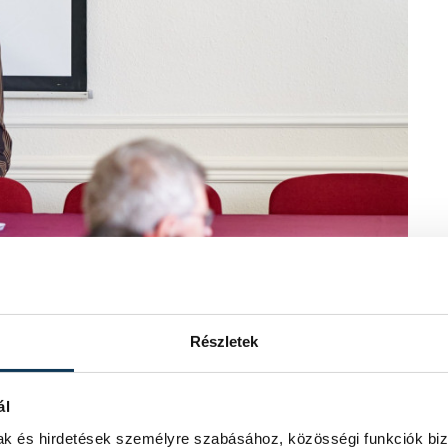
Részletek
ál
szinttel bővülne és a meglévő tantermek
mak és hirdetések személyre szabásához, közösségi funkciók biz