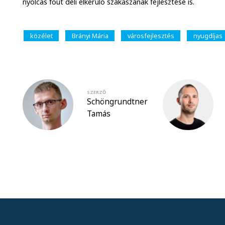
nyolcas főút déli elkerülő szakaszának fejlesztése is.
közélet
Brányi Mária
városfejlesztés
nyugdíjas
SZERZŐ
Schöngrundtner
Tamás