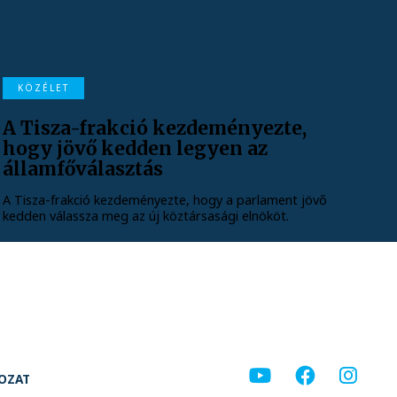
KÖZÉLET
A Tisza-frakció kezdeményezte,
hogy jövő kedden legyen az
államfőválasztás
A Tisza-frakció kezdeményezte, hogy a parlament jövő
kedden válassza meg az új köztársasági elnököt.
KOZAT