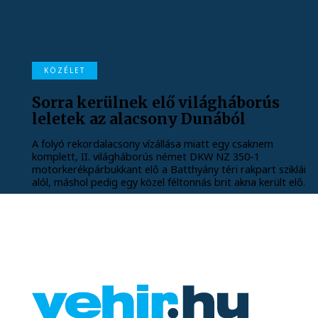
KÖZÉLET
Sorra kerülnek elő világháborús
leletek az alacsony Dunából
A folyó rekordalacsony vízállása miatt egy csaknem
komplett, II. világháborús német DKW NZ 350-1
motorkerékpárbukkant elő a Batthyány téri rakpart sziklái
alól, máshol pedig egy közel féltonnás brit akna került elő.