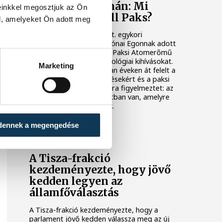
Késéltánc a Dunán: Mi
einkkel megosztjuk az Ön
történik, ha leáll Paks?
l, amelyeket Ön adott meg
Mártha Imre, az MVM Zrt. egykori
vezérigazgatója ATV-n Rónai Egonnak adott
interjújában vázolta fel a Paksi Atomerőmű
előtt álló példátlan technológiai kihívásokat.
Marketing
A szakember, aki korábban éveken át felelt a
hazai energetikai fejlesztésekért és a paksi
blokkok működéséért, arra figyelmeztet: az
erőmű olyan üzemállapotban van, amelyre
eredetileg nem tervezték.
dennek a megengedése
KÖZÉLET
A Tisza-frakció
kezdeményezte, hogy jövő
kedden legyen az
államfőválasztás
A Tisza-frakció kezdeményezte, hogy a
parlament jövő kedden válassza meg az új