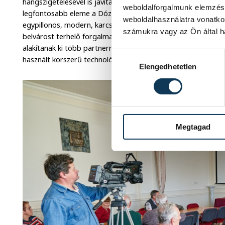
hangszigetelésével is javítanák az oktatás zavartalanságát
weboldalforgalmunk elemzésé
legfontosabb eleme a Dózsavárost a Jutasi lakóteleppel öss
weboldalhasználatra vonatko
egypillonos, modern, karcsú szerkezetű völgyhíd lesz, ami v
számukra vagy az Ön által ha
belvárost terhelő forgalmat. A híd várhatóan 2023-ra készül 
alakítanak ki több partnerrel együttműködve, ahol a szakmun
Hozzájárulás kiválasztása
használt korszerű technológiákat sajátíthatják el.
Elengedhetetlen
Megtagad