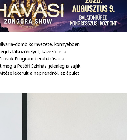
Kálvária-domb környezete, könnyebben
gi találkozóhelyet, kávézót is a
Városok Program beruházásai: a
 meg a Petőfi Színház; jelenleg is zajlik
ítése lekerült a napirendről, az épület