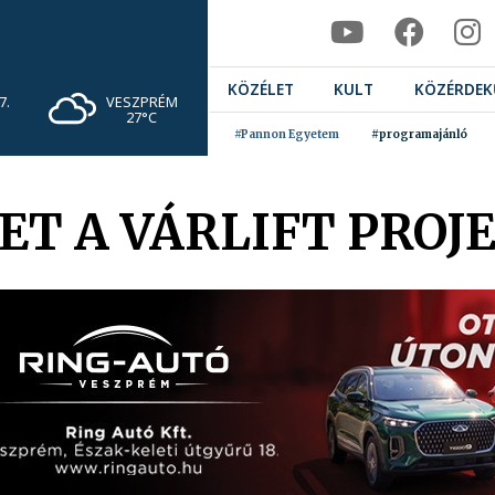
KÖZÉLET
KULT
KÖZÉRDEK
VESZPRÉM
7.
27°C
#Pannon Egyetem
#programajánló
ET A VÁRLIFT PROJ