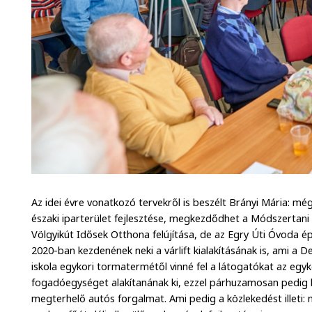
Az idei évre vonatkozó tervekről is beszélt Brányi Mária: m
északi iparterület fejlesztése, megkezdődhet a Módszertani 
Völgyikút Idősek Otthona felújítása, de az Egry Úti Óvoda ép
2020-ban kezdenének neki a várlift kialakításának is, ami a 
iskola egykori tormatermétől vinné fel a látogatókat az egyk
fogadóegységet alakítanának ki, ezzel párhuzamosan pedig ki
megterhelő autós forgalmat. Ami pedig a közlekedést illeti