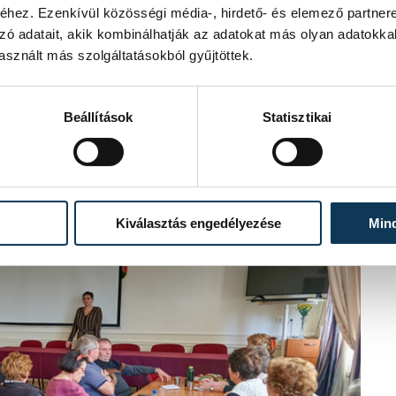
. A Modern Városok Program talán
hez. Ezenkívül közösségi média-, hirdető- és elemező partner
zekötő új, 350 méter fesztávolságú,
zó adatait, akik kombinálhatják az adatokat más olyan adatokka
árhatóan jelentősen mérsékli majd a
sznált más szolgáltatásokból gyűjtöttek.
el. A Házgyári úton kisiparos parkot
kás tanulók az iparban jelenleg is
Beállítások
Statisztikai
Kiválasztás engedélyezése
Min