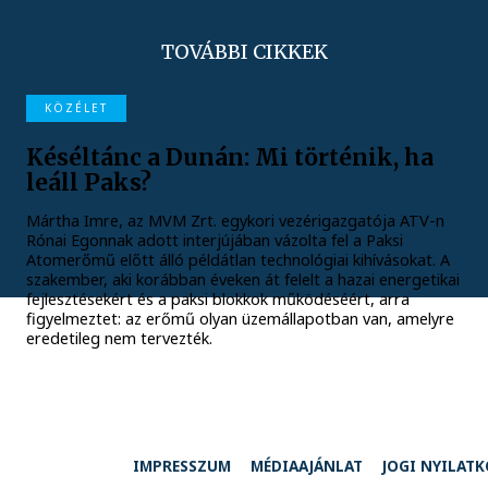
TOVÁBBI CIKKEK
KÖZÉLET
Késéltánc a Dunán: Mi történik, ha
leáll Paks?
Mártha Imre, az MVM Zrt. egykori vezérigazgatója ATV-n
Rónai Egonnak adott interjújában vázolta fel a Paksi
Atomerőmű előtt álló példátlan technológiai kihívásokat. A
szakember, aki korábban éveken át felelt a hazai energetikai
fejlesztésekért és a paksi blokkok működéséért, arra
figyelmeztet: az erőmű olyan üzemállapotban van, amelyre
eredetileg nem tervezték.
IMPRESSZUM
MÉDIAAJÁNLAT
JOGI NYILAT