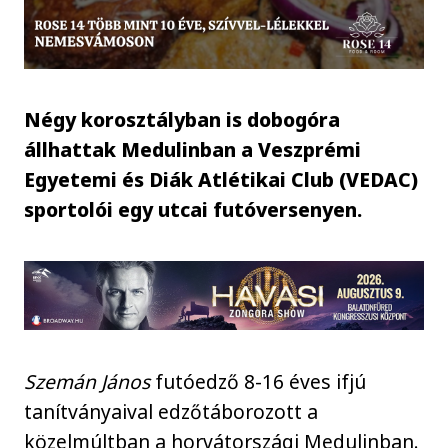
Négy korosztályban is dobogóra
állhattak Medulinban a Veszprémi
Egyetemi és Diák Atlétikai Club (VEDAC)
sportolói egy utcai futóversenyen.
Szemán János
futóedző 8-16 éves ifjú
tanítványaival edzőtáborozott a
közelmúltban a horvátországi Medulinban.