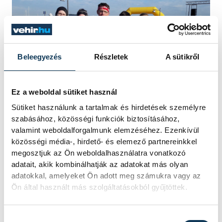
Beleegyezés
Részletek
A sütikről
Ez a weboldal sütiket használ
Sütiket használunk a tartalmak és hirdetések személyre
szabásához, közösségi funkciók biztosításához,
valamint weboldalforgalmunk elemzéséhez. Ezenkívül
közösségi média-, hirdető- és elemező partnereinkkel
Az óvodásoknál ügyesen teljesített
ifjabb
megosztjuk az Ön weboldalhasználatra vonatkozó
adatait, akik kombinálhatják az adatokat más olyan
Szemán János
. Édesapja, a csoport edzője
adatokkal, amelyeket Ön adott meg számukra vagy az
pedig a férfiak öt kilométeres viadalán vett
Ön által használt más szolgáltatásokból gyűjtöttek.
részt, és ért be a 39. helyen.
Hozzájárulás kiválasztása