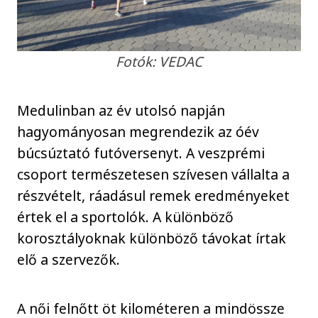
Fotók: VEDAC
Medulinban az év utolsó napján
hagyományosan megrendezik az óév
búcsúztató futóversenyt. A veszprémi
csoport természetesen szívesen vállalta a
részvételt, ráadásul remek eredményeket
értek el a sportolók. A különböző
korosztályoknak különböző távokat írtak
elő a szervezők.
A női felnőtt öt kilométeren a mindössze