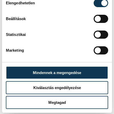
Elengedhetetlen
Szemán János hozzátette, tanítványaival
Pulában az amfiteátrumban töltötték a
Beállítások
szilvesztert, ahol felejthetetlen
élményekkel gazdagodtak.
Statisztikai
Marketing
sport
atlétika
VEDAC
Szemán János
Mindennek a megengedése
Kiválasztás engedélyezése
SZERZŐ
Megtagad
vehir.hu