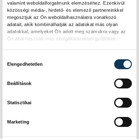
valamint weboldalforgalmunk elemzéséhez. Ezenkívül
hangsúlyozta
Varga László
az MVM Zöld
közösségi média-, hirdető- és elemező partnereinkkel
Generáció Kft. ügyvezető igazgatója a
megosztjuk az Ön weboldalhasználatra vonatkozó
projekt záróünnepségén.
adatait, akik kombinálhatják az adatokat más olyan
adatokkal, amelyeket Ön adott meg számukra vagy az
Ön által használt más szolgáltatásokból gyűjtöttek.
közélet
Porga Gyula
Hozzájárulás kiválasztása
Elengedhetetlen
környezetvédelem
klímastratégia
MVM Csoport
Varga László
Beállítások
naperőmű
Bilinszky Péter
Statisztikai
Marketing
FOTÓS
SZERZŐ