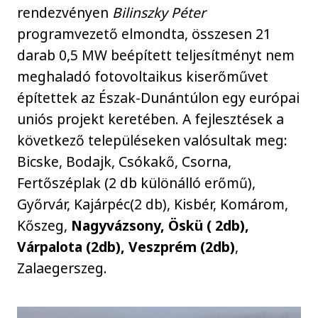
rendezvényen
Bilinszky Péter
programvezető elmondta, összesen 21
darab 0,5 MW beépített teljesítményt nem
meghaladó fotovoltaikus kiserőművet
építettek az Észak-Dunántúlon egy európai
uniós projekt keretében. A fejlesztések a
következő településeken valósultak meg:
Bicske, Bodajk, Csókakő, Csorna,
Fertőszéplak (2 db különálló erőmű),
Győrvár, Kajárpéc(2 db), Kisbér, Komárom,
Kőszeg,
Nagyvázsony, Öskü ( 2db),
Várpalota (2db), Veszprém (2db)
,
Zalaegerszeg.