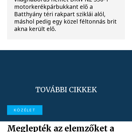
motorkerékpárbukkant elő a
Batthyány téri rakpart sziklái alól,
máshol pedig egy közel féltonnás brit
akna került elő.
TOVÁBBI CIKKEK
KÖZÉLET
Meglepték az elemzőket a