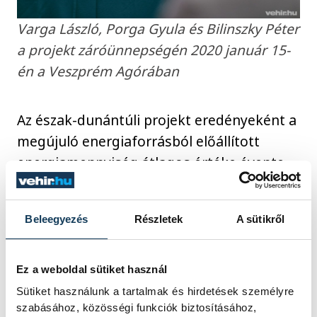
Varga László, Porga Gyula és Bilinszky Péter
a projekt záróünnepségén 2020 január 15-
én a Veszprém Agórában
Az észak-dunántúli projekt eredényeként a
megújuló energiaforrásból előállított
energiamennyiség átlagos értéke évente
47 688,51 GJ-lal emelkedik, az
üvegházhatást okozó gázok csökkenése
Beleegyezés
Részletek
A sütikről
pedig átlagosan évi 12 923, 59 tonnával
csökken. A most átadott villamosenergia-
termelő rendszerek összes beépített
Ez a weboldal sütiket használ
kapacitása 12,4 MWp, névleges
Sütiket használunk a tartalmak és hirdetések személyre
szabásához, közösségi funkciók biztosításához,
teljesítőképességük pedig 10,5 MWe”-