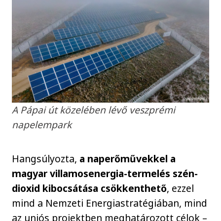
A Pápai út közelében lévő veszprémi
napelempark
Hangsúlyozta,
a naperőművekkel a
magyar villamosenergia-termelés szén-
dioxid kibocsátása csökkenthető
, ezzel
mind a Nemzeti Energiastratégiában, mind
az uniós projektben meghatározott célok –