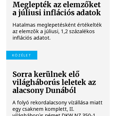
Meglepték az elemzőket
a júliusi inflációs adatok
Hatalmas meglepetésként értékelték
az elemzők a júliusi, 1,2 százalékos
inflációs adatot.
KÖZÉLET
Sorra kerülnek elő
világháborús leletek az
alacsony Dunából
A folyó rekordalacsony vízállása miatt
egy csaknem komplett, II.
világháborús német DKW NZ 350-1