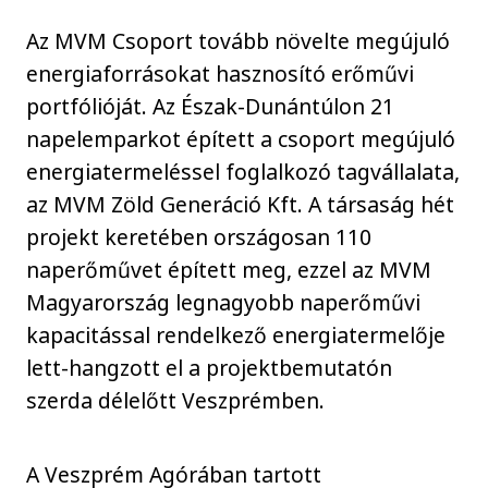
Az MVM Csoport tovább növelte megújuló
energiaforrásokat hasznosító erőművi
portfólióját. Az Észak-Dunántúlon 21
napelemparkot épített a csoport megújuló
energiatermeléssel foglalkozó tagvállalata,
az MVM Zöld Generáció Kft. A társaság hét
projekt keretében országosan 110
naperőművet épített meg, ezzel az MVM
Magyarország legnagyobb naperőművi
kapacitással rendelkező energiatermelője
lett-hangzott el a projektbemutatón
szerda délelőtt Veszprémben.
A Veszprém Agórában tartott