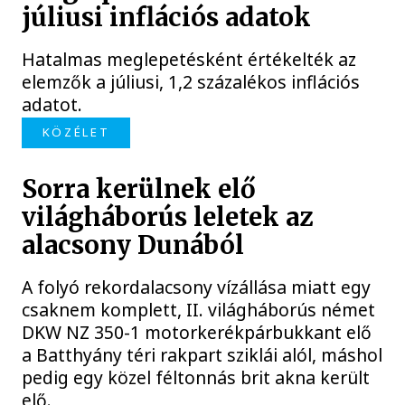
júliusi inflációs adatok
Hatalmas meglepetésként értékelték az
elemzők a júliusi, 1,2 százalékos inflációs
adatot.
KÖZÉLET
Sorra kerülnek elő
világháborús leletek az
alacsony Dunából
A folyó rekordalacsony vízállása miatt egy
csaknem komplett, II. világháborús német
DKW NZ 350-1 motorkerékpárbukkant elő
a Batthyány téri rakpart sziklái alól, máshol
pedig egy közel féltonnás brit akna került
elő.