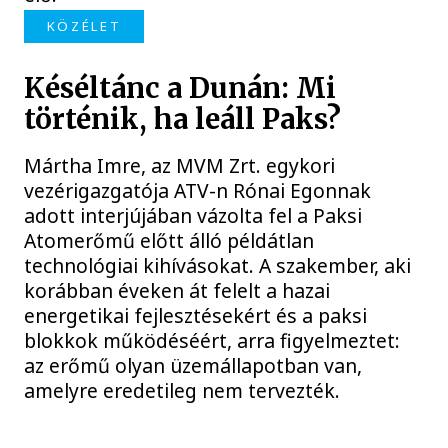
KÖZÉLET
Késéltánc a Dunán: Mi
történik, ha leáll Paks?
Mártha Imre, az MVM Zrt. egykori
vezérigazgatója ATV-n Rónai Egonnak
adott interjújában vázolta fel a Paksi
Atomerőmű előtt álló példátlan
technológiai kihívásokat. A szakember, aki
korábban éveken át felelt a hazai
energetikai fejlesztésekért és a paksi
blokkok működéséért, arra figyelmeztet:
az erőmű olyan üzemállapotban van,
amelyre eredetileg nem tervezték.