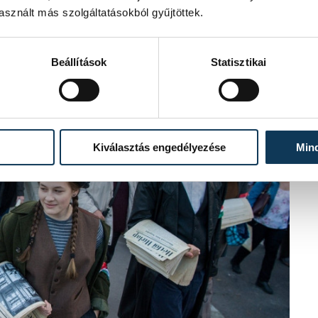
tt.
sznált más szolgáltatásokból gyűjtöttek.
Beállítások
Statisztikai
Kiválasztás engedélyezése
Min