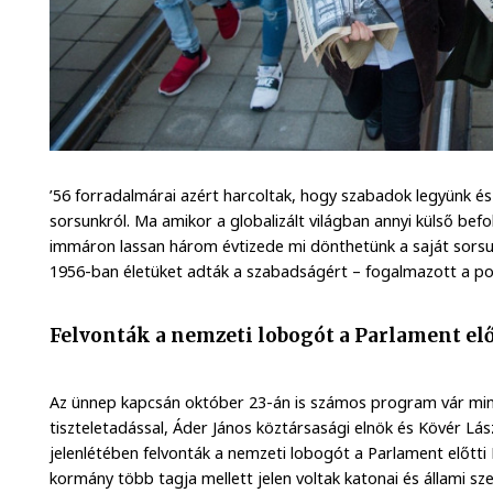
’56 forradalmárai azért harcoltak, hogy szabadok legyünk 
sorsunkról. Ma amikor a globalizált világban annyi külső be
immáron lassan három évtizede mi dönthetünk a saját sorsun
1956-ban életüket adták a szabadságért – fogalmazott a pol
Felvonták a nemzeti lobogót a Parlament elő
Az ünnep kapcsán október 23-án is számos program vár min
tiszteletadással, Áder János köztársasági elnök és Kövér Lá
jelenlétében felvonták a nemzeti lobogót a Parlament előtti
kormány több tagja mellett jelen voltak katonai és állami sze