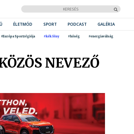
Ű
ÉLETMÓD
SPORT
PODCAST
GALÉRIA
#Európa Sportrégiója
#kék fény
#hőség
#energiaválság
 KÖZÖS NEVEZŐ