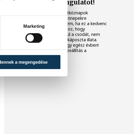
meghozza a hangulatot!
Nem mindig könnyű a hétköznapok
rohanásából hirtelen az ünnepekre
hangolódni, még akkor sem, ha ez a kedvenc
Marketing
időszakunk az évben. Ahhoz, hogy
észrevegyük magunk körül a csodát, nem
elég a bejgli íze, a töltöttkáposzta illata.
Segíthet a kultúra is! Ahogy egész évben!
Jöjjön egy személyes összeállítás a
hangolódáshoz!
dennek a megengedése