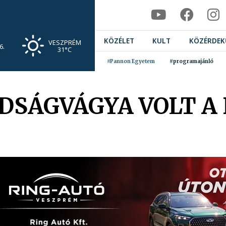
KÖZÉLET
KULT
KÖZÉRDEK
VESZPRÉM
6.
31°C
#Pannon Egyetem
#programajánló
DSÁGVÁGYA VOLT A