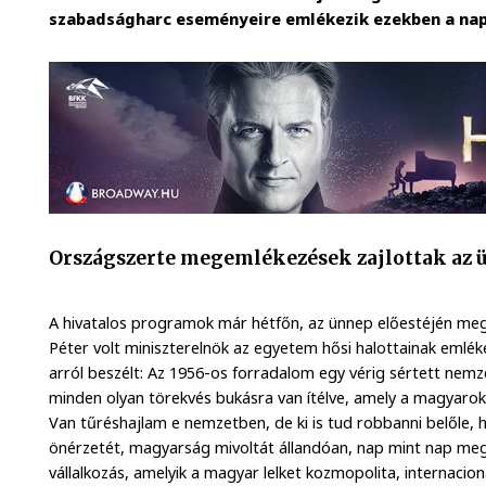
szabadságharc eseményeire emlékezik ezekben a na
Országszerte megemlékezések zajlottak az 
A hivatalos programok már hétfőn, az ünnep előestéjén m
Péter volt miniszterelnök az egyetem hősi halottainak emlék
arról beszélt: Az 1956-os forradalom egy vérig sértett nemz
minden olyan törekvés bukásra van ítélve, amely a magyarokt
Van tűréshajlam e nemzetben, de ki is tud robbanni belőle,
önérzetét, magyarság mivoltát állandóan, nap mint nap meg
vállalkozás, amelyik a magyar lelket kozmopolita, internaciona