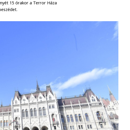
ényét 15 órakor a Terror Háza
beszédet.