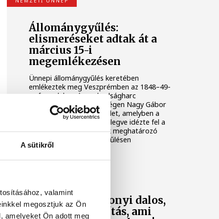
NEMZETI ÜNNEP
Állománygyűlés:
elismeréseket adtak át a
március 15-i
megemlékezésen
Ünnepi állománygyűlés keretében
emlékeztek meg Veszprémben az 1848–49-
es forradalom és szabadságharc
eseményeiről. Az ünnepségen Nagy Gábor
ezredes mondott beszédet, amelyben a
korszak hősei előtt tisztelegve idézte fel a
magyar történelem egyik meghatározó
időszakát. Az állománygyűlésen
A sütikről
elismeréseket is átadtak.
KARÁCSONY
tosításához, valamint
Íme egy karácsonyi dalos,
einkkel megosztjuk az Ön
verses összeállítás, ami
l, amelyeket Ön adott meg