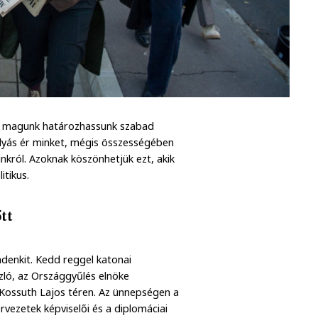
és magunk határozhassunk szabad
folyás ér minket, mégis összességében
król. Azoknak köszönhetjük ezt, akik
itikus.
tt
denkit. Kedd reggel katonai
szló, az Országgyűlés elnöke
 Kossuth Lajos téren. Az ünnepségen a
rvezetek képviselői és a diplomáciai