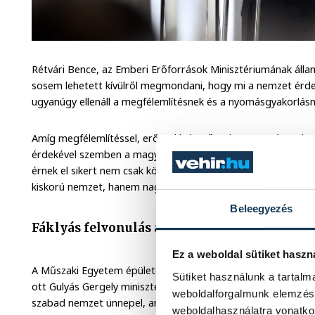
Rétvári Bence, az Emberi Erőforrások Minisztériumának álla
sosem lehetett kívülről megmondani, hogy mi a nemzet ér
ugyanúgy ellenáll a megfélemlítésnek és a nyomásgyakorlásn
Amíg megfélemlítéssel, erőszakkal, erőszakos nyomásgyako
érdekével szemben a magyar kormányt meghajlítani, vagy az
érnek el sikert nem csak közép-európai szinten, európai sz
kiskorú nemzet, hanem nagykorú. És nem csak 1956 óta, han
Beleegyezés
Fáklyás felvonulás a Bem térre
Ez a weboldal sütiket haszn
A Műszaki Egyetem épülete elől ezután elindult a már hagyo
Sütiket használunk a tartal
ott Gulyás Gergely miniszterelnökséget vezető miniszter a
weboldalforgalmunk elemzésé
szabad nemzet ünnepel, amelyet a közös nyelv, a kultúra és
weboldalhasználatra vonatko