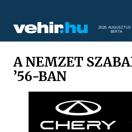
2026. AUGUSZTUS 
BERTA
A NEMZET SZABA
’56-BAN