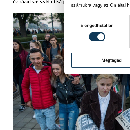
évszázad szétszakítottsága után is megőrzött és összetarto
számukra vagy az Ön által ha
Hozzájárulás kiválasztása
Elengedhetetlen
Megtagad