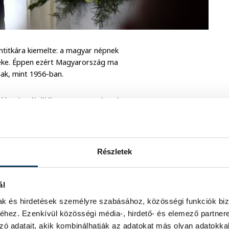
mtitkára kiemelte: a magyar népnek
deke. Éppen ezért Magyarország ma
ak, mint 1956-ban.
rlással próbálják a magyar emberek
 álláspontját megváltoztatni, nem
inten sem. Magyarország nem egy
em 1100 éve – mondta a politikus.
Részletek
ál
mányos fáklyás felvonulás a Bem térre,
mak és hirdetések személyre szabásához, közösségi funkciók biz
zt mondta: egy szabad országban egy
hez. Ezenkívül közösségi média-, hirdető- és elemező partner
 a történelem sorsközössége egy
zó adatait, akik kombinálhatják az adatokat más olyan adatokka