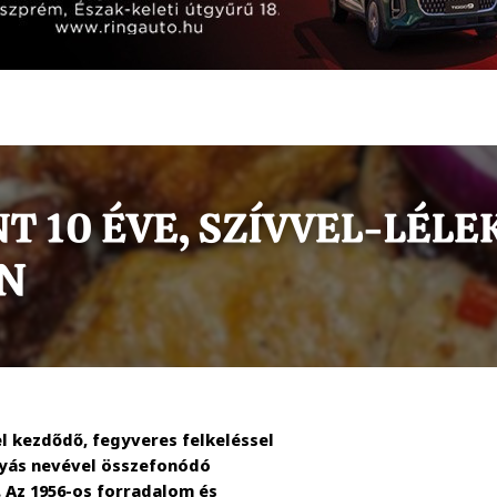
 kezdődő, fegyveres felkeléssel
tyás nevével összefonódó
 Az 1956-os forradalom és