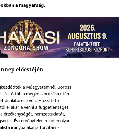
pokban a magyarság.
ünnep előestéjén
egkezdődtek a Műegyetemnél. Boross
et állító tábla megkoszorúzása után
et dühkitörése volt. Hozzátette:
ól el akarja venni a függetlenséget.
 ha érzékenységét, nemzettudatát,
sértik. És reménytelen minden olyan
lista irányba akarja torzítani –