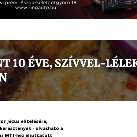
r Jézus elítélésére,
keresztények - olvasható a
az MTI-hez eljuttatott