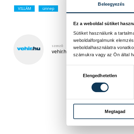
Beleegyezés
VILLÁM
ünnep
Ez a weboldal sütiket haszn
Sütiket használunk a tartal
weboldalforgalmunk elemzésé
SZERZŐ
weboldalhasználatra vonatko
vehir.hu
számukra vagy az Ön által ha
Hozzájárulás kiválasztása
Elengedhetetlen
Megtagad