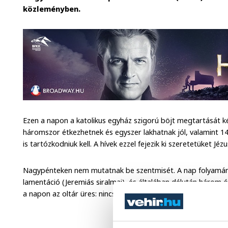
közleményben.
Ezen a napon a katolikus egyház szigorú böjt megtartását kér
háromszor étkezhetnek és egyszer lakhatnak jól, valamint 14
is tartózkodniuk kell. A hívek ezzel fejezik ki szeretetüket Jézus
Nagypénteken nem mutatnak be szentmisét. A nap folyamá
lamentáció (Jeremiás siralmai), és általában délután három ó
a napon az oltár üres: nincsen rajta sem kereszt, sem terítő