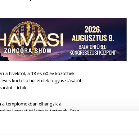
i a hívektől, a 18 és 60 év közöttiek
 éves kortól a húsételek fogyasztásától
 iránt - írták.
n a templomokban elhangzik a
rakor keresztútjárást is tartanak. Ezen
, sem gyertya.