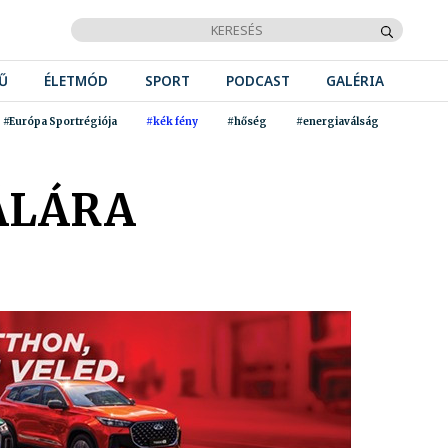
Ű
ÉLETMÓD
SPORT
PODCAST
GALÉRIA
#Európa Sportrégiója
#kék fény
#hőség
#energiaválság
ÁLÁRA