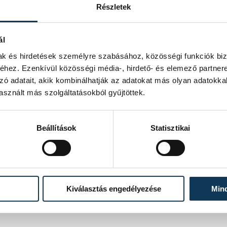
Részletek
ál
mak és hirdetések személyre szabásához, közösségi funkciók biz
hez. Ezenkívül közösségi média-, hirdető- és elemező partner
zó adatait, akik kombinálhatják az adatokat más olyan adatokka
sznált más szolgáltatásokból gyűjtöttek.
Beállítások
Statisztikai
Kiválasztás engedélyezése
Min