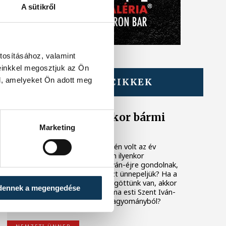
A sütikről
tosításához, valamint
einkkel megosztjuk az Ön
l, amelyeket Ön adott meg
TOVÁBBI CIKKEK
Az éjszaka, amikor bármi
megtörténhet
Marketing
Múlt vasárnap, június 21-én volt az év
leghosszabb napja. Sokan ilyenkor
automatikusan a Szent Iván-éjre gondolnak,
de vajon tényleg ugyanazt ünnepeljük? Ha a
nyári napforduló már mögöttünk van, akkor
dennek a megengedése
mit is jelent pontosan a ma esti Szent Iván-
éj, és mi maradt a régi hagyományból?