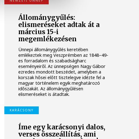
NEMZETI ÜNNEP
Állománygyűlés:
elismeréseket adtak át a
március 15-i
megemlékezésen
Ünnepi állománygyűlés keretében
emlékeztek meg Veszprémben az 1848–49-
es forradalom és szabadságharc
eseményeiről. Az ünnepségen Nagy Gábor
ezredes mondott beszédet, amelyben a
korszak hősei előtt tisztelegve idézte fel a
magyar történelem egyik meghatározó
időszakát. Az állománygyűlésen
elismeréseket is átadtak.
KARÁCSONY
Íme egy karácsonyi dalos,
verses összeállítás, ami