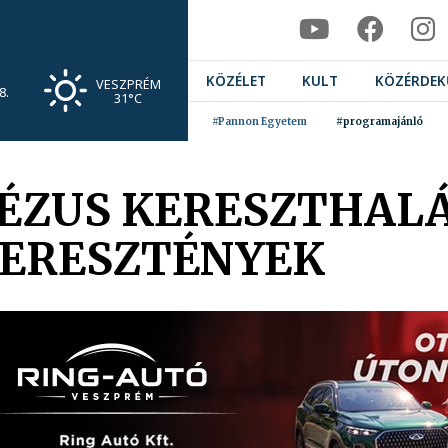
KÖZÉLET
KULT
KÖZÉRDEK
VESZPRÉM
8.
31°C
#Pannon Egyetem
#programajánló
JÉZUS KERESZTHAL
KERESZTÉNYEK