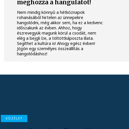
meghozza a hangulatot!
Nem mindig könnyű a hétköznapok
rohanásából hirtelen az ünnepekre
hangolódni, még akkor sem, ha ez a kedvenc
időszakunk az évben. Ahhoz, hogy
észrevegyük magunk körül a csodát, nem
elég a bejgli íze, a töltöttkáposzta illata.
Segíthet a kultúra is! Ahogy egész évben!
Jöjjön egy személyes összeállítás a
hangolódáshoz!
KÖZÉLET