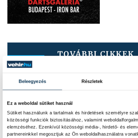
TOVÁBBI CIKKEK
KÖZÉLET
Kisebb visszaesés tapasztalh
Beleegyezés
Részletek
dél-balatoni vendéglátók
forgalmában, a Velencei-tavi
Ez a weboldal sütiket használ
vendéglátósok katasztrofáli
Sütiket használunk a tartalmak és hirdetések személyre sz
látják a helyzetet
közösségi funkciók biztosításához, valamint weboldalforgal
elemzéséhez. Ezenkívül közösségi média-, hirdető- és ele
partnereinkkel megosztjuk az Ön weboldalhasználatra vonatk
Mintegy 20 százalékkal esett a dél-balaton