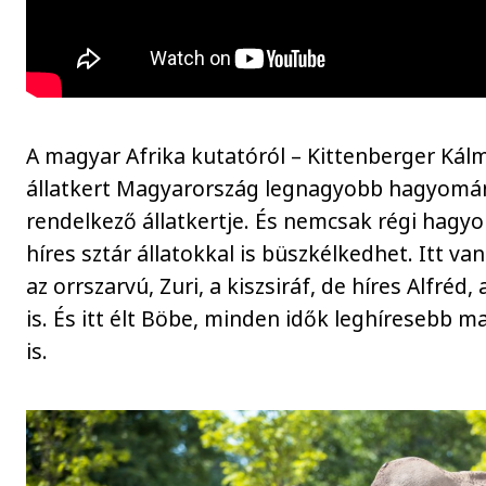
A magyar Afrika kutatóról – Kittenberger Kál
állatkert Magyarország legnagyobb hagyomá
rendelkező állatkertje. És nemcsak régi hagy
híres sztár állatokkal is büszkélkedhet. Itt va
az orrszarvú, Zuri, a kiszsiráf, de híres Alfré
is. És itt élt Böbe, minden idők leghíresebb 
is.