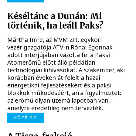
Késéltánc a Dunán: Mi
történik, ha leáll Paks?
Mártha Imre, az MVM Zrt. egykori
vezérigazgatója ATV-n Rónai Egonnak
adott interjújában vázolta fel a Paksi
Atomerőmű előtt álló példátlan
technológiai kihívásokat. A szakember, aki
korábban éveken át felelt a hazai
energetikai fejlesztésekért és a paksi
blokkok működéséért, arra figyelmeztet:
az erőmű olyan üzemállapotban van,
amelyre eredetileg nem tervezték.
KÖZÉLET