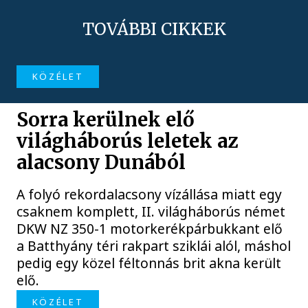
TOVÁBBI CIKKEK
KÖZÉLET
Sorra kerülnek elő
világháborús leletek az
alacsony Dunából
A folyó rekordalacsony vízállása miatt egy
csaknem komplett, II. világháborús német
DKW NZ 350-1 motorkerékpárbukkant elő
a Batthyány téri rakpart sziklái alól, máshol
pedig egy közel féltonnás brit akna került
elő.
KÖZÉLET