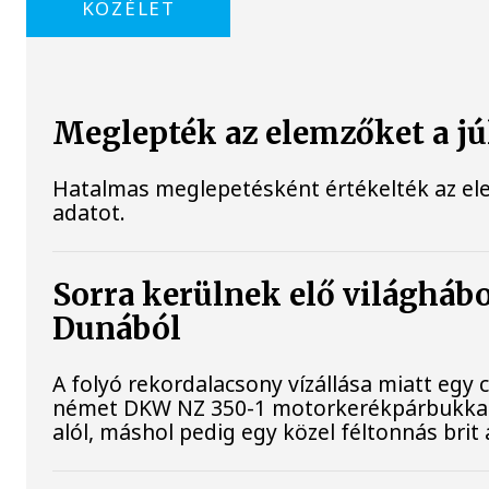
KÖZÉLET
Meglepték az elemzőket a júl
Hatalmas meglepetésként értékelték az elemz
adatot.
Sorra kerülnek elő világhábo
Dunából
A folyó rekordalacsony vízállása miatt egy
német DKW NZ 350-1 motorkerékpárbukkant e
alól, máshol pedig egy közel féltonnás brit 