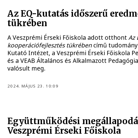
Az EQ-kutatás időszerű eredmé
tükrében
A Veszprémi Érseki Főiskola adott otthont
Az 
kooperációfejlesztés tükrében
című tudományo
Kutató Intézet, a Veszprémi Érseki Főiskola 
és a VEAB Általános és Alkalmazott Pedagógi
valósult meg.
2024. MÁJUS 23. 10:09
Együttműködési megállapodást 
Veszprémi Érseki Főiskola