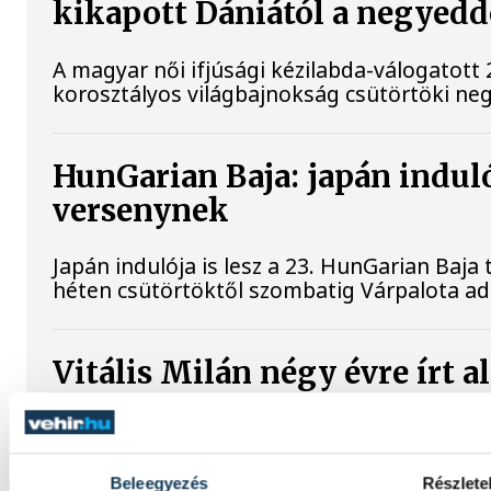
kikapott Dániától a negyed
A magyar női ifjúsági kézilabda-válogatott 
korosztályos világbajnokság csütörtöki ne
HunGarian Baja: japán indulój
versenynek
Japán indulója is lesz a 23. HunGarian Baja
héten csütörtöktől szombatig Várpalota ad
Vitális Milán négy évre írt 
A magyar válogatott Vitális Milán a Varga 
labdarúgócsapatában folytatja pályafutásá
Beleegyezés
Részlete