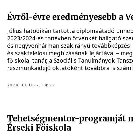
Évről-évre eredményesebb a V
Július hatodikán tartotta diplomaátadó ünnepé
2023/2024-es tanévben ötvenkét hallgató szerz
és negyvenhárman szakirányú továbbképzési 
és szakfelelősi megbízásának lejártával – meg
főiskolai tanár, a Szociális Tanulmányok Tans
részmunkaidejű oktatóként továbbra is számí
2024. JÚLIUS 7. 14:55
Tehetségmentor-programját m
Érseki Főiskola