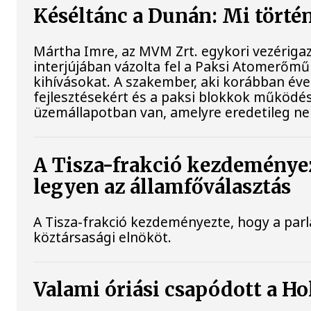
Késéltánc a Dunán: Mi történ
Mártha Imre, az MVM Zrt. egykori vezériga
interjújában vázolta fel a Paksi Atomerőmű 
kihívásokat. A szakember, aki korábban évek
fejlesztésekért és a paksi blokkok működés
üzemállapotban van, amelyre eredetileg ne
A Tisza-frakció kezdeménye
legyen az államfőválasztás
A Tisza-frakció kezdeményezte, hogy a par
köztársasági elnököt.
Valami óriási csapódott a H