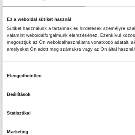
Betlehem szerint az idő neki
környezetben találna fogás
Ez a weboldal sütiket használ
Sütiket használunk a tartalmak és hirdetések személyre sza
A nyíltvízi úszó Betlehem Dávid a párizsi 
valamint weboldalforgalmunk elemzéséhez. Ezenkívül közöss
kilométeren szerzett ezüstérmét követően, 
megosztjuk az Ön weboldalhasználatra vonatkozó adatait, ak
Florian Wellbrock mögött; a 22 éves magya
amelyeket Ön adott meg számukra vagy az Ön által használt 
jövőre, a hazai rendezésű világbajnokságon
bajnokán.
Hozzájárulás kiválasztása
Elengedhetetlen
Gulácsi Péter győzelemmel 
Villarrealban
Beállítások
Gulácsi Péter kezdőként szerepelt új csapat
Statisztikai
melyet 1-0-ra nyert meg a spanyol labdarú
Marketing