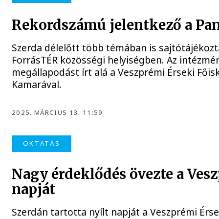
Rekordszámú jelentkező a Pa
Szerda délelőtt több témában is sajtótájékoz
ForrásTÉR közösségi helyiségben. Az intézm
megállapodást írt alá a Veszprémi Érseki Főis
Kamarával.
2025. MÁRCIUS 13. 11:59
OKTATÁS
Nagy érdeklődés övezte a Vesz
napját
Szerdán tartotta nyílt napját a Veszprémi Érse