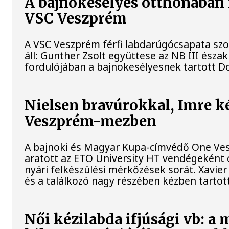
A bajnokesélyes otthonában f
VSC Veszprém
A VSC Veszprém férfi labdarúgócsapata sz
áll: Gunther Zsolt együttese az NB III ész
fordulójában a bajnokesélyesnek tartott D
Nielsen bravúrokkal, Imre k
Veszprém-mezben
A bajnoki és Magyar Kupa-címvédő One Ves
aratott az ETO University HT vendégeként c
nyári felkészülési mérkőzések sorát. Xavie
és a találkozó nagy részében kézben tarto
Női kézilabda ifjúsági vb: a