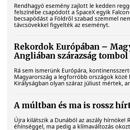
Rendhagyó esemény zajlott le kedden reggel
felszínébe csapódott a SpaceX egyik Falcon
becsapódást a Földről szabad szemmel nem
távcsövekkel figyelték az eseményt.
Rekordok Európában – Magya
Angliában szárazság tombol
Rá sem ismerünk Európára, kontinensszert
Magyarország a legforróbb országok közé k
Királyságban olyan száraz júliust mértek, 
A múltban és ma is rossz hír
Újra kilátszik a Dunából az aszály hírnöke!
éhínséggel, ma pedig a klímaváltozás okozt