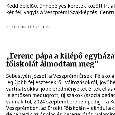
Kedd délelőtt ünnepélyes keretek között írt 
két fél, vagyis a Veszprémi Szakképzési Centr
2024. FEBRUÁR 21. 15:28
„Ferenc pápa a kilépő egyháza
főiskolát álmodtam meg”
Sebestyén József, a Veszprémi Érseki Főiskola
legújabb fejlesztésekről, változásokról, jövőb
vártnál sokkal jobb eredményeket értek el az
jelentősen megugrott, új szakok (szociálpedag
vannak túl, 2024 szeptemberében pedig – a K
Veszprémben, az Érseki Főiskolán – elindul a
de tervezik az ápolás és betegellátás, valam