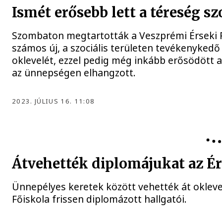
Ismét erősebb lett a téreség sz
Szombaton megtartották a Veszprémi Érseki 
számos új, a szociális területen tevékenyke
oklevelét, ezzel pedig még inkább erősödött 
az ünnepségen elhangzott.
2023. JÚLIUS 16. 11:08
Átvehették diplomájukat az Ér
Ünnepélyes keretek között vehették át okleve
Főiskola frissen diplomázott hallgatói.