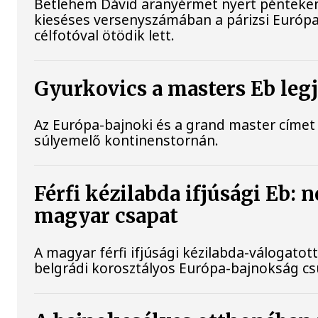
Betlehem Dávid aranyérmet nyert pénteken 
kieséses versenyszámában a párizsi Európa
célfotóval ötödik lett.
Gyurkovics a masters Eb leg
Az Európa-bajnoki és a grand master címet 
súlyemelő kontinenstornán.
Férfi kézilabda ifjúsági Eb: 
magyar csapat
A magyar férfi ifjúsági kézilabda-válogatott
belgrádi korosztályos Európa-bajnokság c