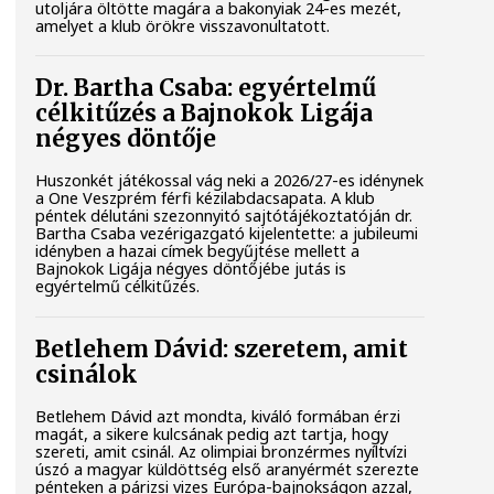
utoljára öltötte magára a bakonyiak 24-es mezét,
amelyet a klub örökre visszavonultatott.
Dr. Bartha Csaba: egyértelmű
célkitűzés a Bajnokok Ligája
négyes döntője
Huszonkét játékossal vág neki a 2026/27-es idénynek
a One Veszprém férfi kézilabdacsapata. A klub
péntek délutáni szezonnyitó sajtótájékoztatóján dr.
Bartha Csaba vezérigazgató kijelentette: a jubileumi
idényben a hazai címek begyűjtése mellett a
Bajnokok Ligája négyes döntőjébe jutás is
egyértelmű célkitűzés.
Betlehem Dávid: szeretem, amit
csinálok
Betlehem Dávid azt mondta, kiváló formában érzi
magát, a sikere kulcsának pedig azt tartja, hogy
szereti, amit csinál. Az olimpiai bronzérmes nyíltvízi
úszó a magyar küldöttség első aranyérmét szerezte
pénteken a párizsi vizes Európa-bajnokságon azzal,