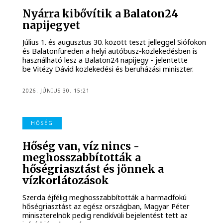
Nyárra kibővítik a Balaton24
napijegyet
Július 1. és augusztus 30. között teszt jelleggel Siófokon
és Balatonfüreden a helyi autóbusz-közlekedésben is
használható lesz a Balaton24 napijegy - jelentette
be Vitézy Dávid közlekedési és beruházási miniszter.
2026. JÚNIUS 30. 15:21
HŐSÉG
Hőség van, víz nincs -
meghosszabbították a
hőségriasztást és jönnek a
vízkorlátozások
Szerda éjfélig meghosszabbították a harmadfokú
hőségriasztást az egész országban, Magyar Péter
miniszterelnök pedig rendkívüli bejelentést tett az