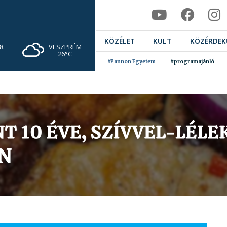
KÖZÉLET
KULT
KÖZÉRDEK
VESZPRÉM
8.
26°C
#Pannon Egyetem
#programajánló