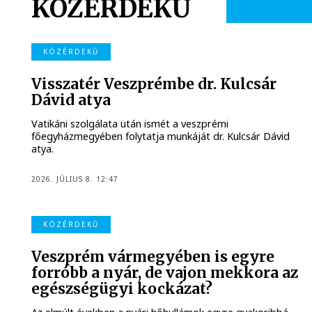
KÖZÉRDEKŰ
KÖZÉRDEKŰ
Visszatér Veszprémbe dr. Kulcsár
Dávid atya
Vatikáni szolgálata után ismét a veszprémi
főegyházmegyében folytatja munkáját dr. Kulcsár Dávid
atya.
2026. JÚLIUS 8. 12:47
KÖZÉRDEKŰ
Veszprém vármegyében is egyre
forróbb a nyár, de vajon mekkora az
egészségügyi kockázat?