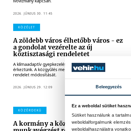
ivóvízhiány kapcsán.
2026. JÚNIUS 30. 11:45
KÖZÉLET
A zöldebb város élhetőbb város - ez
a gondolat vezérelte az új
köztisztasági rendeletet
A klímaadaptív gyepkezelés újabb mérföldkövéhez
érkeztünk. A közgyűlés megszavazta a köztisztasági
rendelet módosítását.
Beleegyezés
2026. JÚNIUS 29. 12:09
Ez a weboldal sütiket haszn
KÖZÉRDEKŰ
Sütiket használunk a tartal
weboldalforgalmunk elemzésé
A kormány a közszférában otthoni
weboldalhasználatra vonatko
munkavégzést rendel el hétfőtől