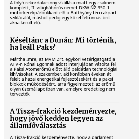
A folyó rekordalacsony vízállása miatt egy csaknem
komplett, II. világháborús német DKW NZ 350-1
motorkerékpárbukkant elő a Batthyány téri rakpart
sziklái alól, máshol pedig egy közel féltonnás brit
akna került elő.
Késéltánc a Dunán: Mi történik,
ha leáll Paks?
Mártha Imre, az MVM Zrt. egykori vezérigazgatója
ATV-n Rónai Egonnak adott interjújában vázolta fel
a Paksi Atomerőmű előtt álló példátlan technológiai
kihívásokat. A szakember, aki korábban éveken át
felelt a hazai energetikai fejlesztésekért és a paksi
blokkok működéséért, arra figyelmeztet: az erőmű
olyan üzemállapotban van, amelyre eredetileg nem
tervezték.
A Tisza-frakció kezdeményezte,
hogy jövő kedden legyen az
államfőválasztás
A Tisza-frakció kezdeményezte, hogy a parlament