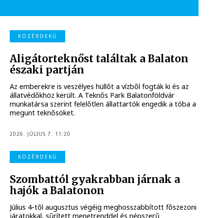
KÖZÉRDEKŰ
Aligátorteknőst találtak a Balaton
északi partján
Az emberekre is veszélyes hüllőt a vízből fogták ki és az
állatvédőkhöz került. A Teknős Park Balatonföldvár
munkatársa szerint felelőtlen állattartók engedik a tóba a
megunt teknősöket.
2026. JÚLIUS 7. 11:20
KÖZÉRDEKŰ
Szombattól gyakrabban járnak a
hajók a Balatonon
Július 4-től augusztus végéig meghosszabbított főszezoni
járatokkal, sűrített menetrenddel és népszerű