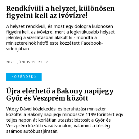
Rendkívüli a helyzet, különösen
figyelni kell az ivóvízre!
A helyzet rendkívüli, és most egy dologra különösen
figyelni kell, az ivóvízre, mert a legkritikusabb helyzet
jelenleg a vízellátásban alakult ki - mondta a
miniszterelnök hétfő este közzétett Facebook-
videójában.
2026. JÚNIUS 29. 22:02
KÖZÉRDEKŰ
Újra elérhető a Bakony napijegy
Győr és Veszprém között
Vitézy Dávid közlekedési és beruházási miniszter
közölte: a Bakony napijegy mindössze 1199 forintért egy
teljes napon át korlátlan utazást biztosít a Győr és
Veszprém közötti vasútvonalon, valamint a térség
számos autóbuszjáratán.