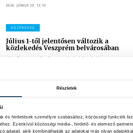
2026. JÚNIUS 29. 12:10
KÖZÉRDEKŰ
Július 1-től jelentősen változik a
közlekedés Veszprém belvárosában
Jelentősen megváltozik Veszprém belvárosának
közlekedési rendje július 1-től a Veszprémi Petőfi Színház
rekonstrukciójának következő üteme miatt. A változások
elsősorban a Színházkert körüli utcákat érintik, ahol a
kivitelezési munkák idejére új, egyirányú forgalmi rend lép
életbe.
Részletek
2026. JÚNIUS 29. 10:03
ál
KÖZÉRDEKŰ
mak és hirdetések személyre szabásához, közösségi funkciók biz
hez. Ezenkívül közösségi média-, hirdető- és elemező partner
Túl meleg a Duna vize, ezért be
zó adatait, akik kombinálhatják az adatokat más olyan adatokka
kellett avatkozni a paksi