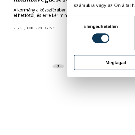
számukra vagy az Ön által ha
A kormány a közszférában otthoni munkavégzést rendel
el hétfőtől, és erre kér minden munkáltatót.
Hozzájárulás kiválasztása
Elengedhetetlen
2026. JÚNIUS 28. 17:57
Megtagad
...
3
4