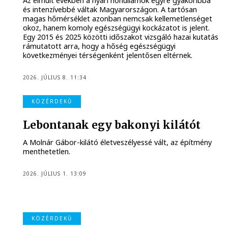
Az elmúlt években a nyári hőhullámok egyre gyakoribbá
és intenzívebbé váltak Magyarországon. A tartósan
magas hőmérséklet azonban nemcsak kellemetlenséget
okoz, hanem komoly egészségügyi kockázatot is jelent.
Egy 2015 és 2025 közötti időszakot vizsgáló hazai kutatás
rámutatott arra, hogy a hőség egészségügyi
következményei térségenként jelentősen eltérnek.
2026. JÚLIUS 8. 11:34
KÖZÉRDEKŰ
Lebontanak egy bakonyi kilátót
A Molnár Gábor-kilátó életveszélyessé vált, az építmény
menthetetlen.
2026. JÚLIUS 1. 13:09
KÖZÉRDEKŰ