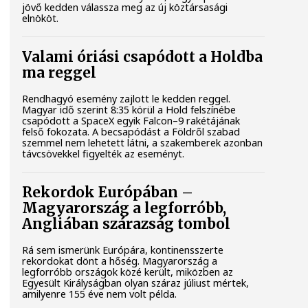
jövő kedden válassza meg az új köztársasági
elnököt.
Valami óriási csapódott a Holdba
ma reggel
Rendhagyó esemény zajlott le kedden reggel.
Magyar idő szerint 8:35 körül a Hold felszínébe
csapódott a SpaceX egyik Falcon–9 rakétájának
felső fokozata. A becsapódást a Földről szabad
szemmel nem lehetett látni, a szakemberek azonban
távcsövekkel figyelték az eseményt.
Rekordok Európában –
Magyarország a legforróbb,
Angliában szárazság tombol
Rá sem ismerünk Európára, kontinensszerte
rekordokat dönt a hőség. Magyarország a
legforróbb országok közé került, miközben az
Egyesült Királyságban olyan száraz júliust mértek,
amilyenre 155 éve nem volt példa.