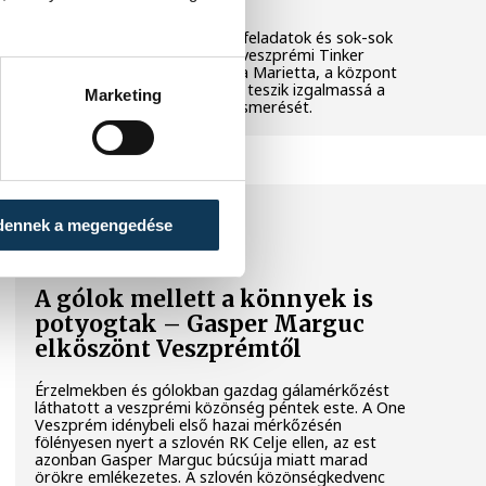
Látványos kísérletek, kreatív feladatok és sok-sok
élmény várja a gyerekeket a veszprémi Tinker
Labsben. Videónkban Balassa Marietta, a központ
vezetője mutatja be, hogyan teszik izgalmassá a
Marketing
természettudományok megismerését.
SPORT
dennek a megengedése
A gólok mellett a könnyek is
potyogtak – Gasper Marguc
elköszönt Veszprémtől
Érzelmekben és gólokban gazdag gálamérkőzést
láthatott a veszprémi közönség péntek este. A One
Veszprém idénybeli első hazai mérkőzésén
fölényesen nyert a szlovén RK Celje ellen, az est
azonban Gasper Marguc búcsúja miatt marad
örökre emlékezetes. A szlovén közönségkedvenc