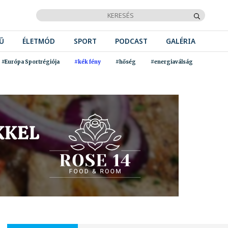
Ű
ÉLETMÓD
SPORT
PODCAST
GALÉRIA
#Európa Sportrégiója
#kék fény
#hőség
#energiaválság