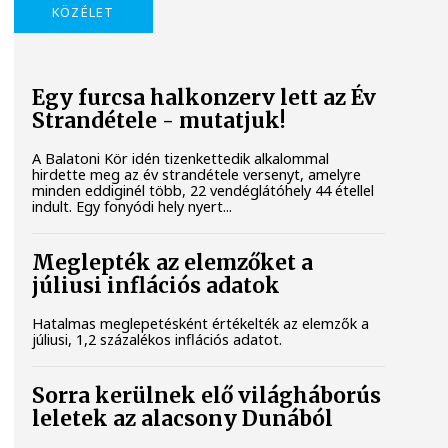
KÖZÉLET
Egy furcsa halkonzerv lett az Év
Strandétele - mutatjuk!
A Balatoni Kör idén tizenkettedik alkalommal
hirdette meg az év strandétele versenyt, amelyre
minden eddiginél több, 22 vendéglátóhely 44 étellel
indult. Egy fonyódi hely nyert...
Meglepték az elemzőket a
júliusi inflációs adatok
Hatalmas meglepetésként értékelték az elemzők a
júliusi, 1,2 százalékos inflációs adatot.
Sorra kerülnek elő világháborús
leletek az alacsony Dunából