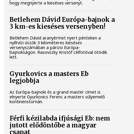
hogy megnyerte a kieséses versenyt.
Betlehem Dávid Európa-bajnok a
3 km-es kieséses versenyben!
Betlehem Dávid aranyérmet nyert pénteken a
nyíltvízi úszók 3 kilométeres kieséses
versenyszámában a párizsi Európa-
bajnokságon. Rasovszky Kristóf célfotóval ötödik
lett.
Gyurkovics a masters Eb
legjobbja
Az Európa-bajnoki és a grand master címet is
elnyerte Gyurkovics Ferenc a masters súlyemelő
kontinenstornán.
Férfi kézilabda ifjúsági Eb: nem
jutott elődöntőbe a magyar
csapat