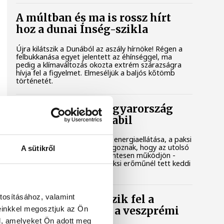
A múltban és ma is rossz hírt
hoz a dunai Ínség-szikla
Újra kilátszik a Dunából az aszály hírnöke! Régen a
felbukkanása egyet jelentett az éhínséggel, ma
pedig a klímaváltozás okozta extrém szárazságra
hívja fel a figyelmet. Elmeséljük a baljós kőtömb
történetét.
Magyar Péter: Magyarország
energiaellátása stabil
Jelenleg stabil Magyarország energiaellátása, a paksi
erőmű munkatársai azon dolgoznak, hogy az utolsó
A sütikről
még termelő turbina hibamentesen működjön -
közölte a miniszterelnök a paksi erőműnél tett keddi
látogatása során.
tosításához, valamint
Játék közben fedezik fel a
einkkel megosztjuk az Ön
tudomány világát a veszprémi
gyerekek
l, amelyeket Ön adott meg