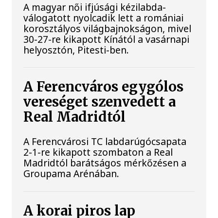
A magyar női ifjúsági kézilabda-
válogatott nyolcadik lett a romániai
korosztályos világbajnokságon, mivel
30-27-re kikapott Kínától a vasárnapi
helyosztón, Pitesti-ben.
A Ferencváros egygólos
vereséget szenvedett a
Real Madridtól
A Ferencvárosi TC labdarúgócsapata
2-1-re kikapott szombaton a Real
Madridtól barátságos mérkőzésen a
Groupama Arénában.
A korai piros lap