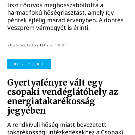
tisztifőorvos meghosszabbította a
harmadfokú hőségriasztást, amely így
péntek éjfélig marad érvényben. A döntés
Veszprém vármegyét is érinti.
2026. AUGUSZTUS 5. 10:01
KÖZÉRDEKŰ
Gyertyafényre vált egy
csopaki vendéglátóhely az
energiatakarékosság
jegyében
A rendkívüli hőség miatt bevezetett
takarékossági intézkedésekhez a Csopaki