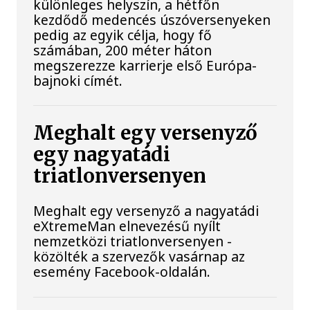
különleges helyszín, a hétfőn
kezdődő medencés úszóversenyeken
pedig az egyik célja, hogy fő
számában, 200 méter háton
megszerezze karrierje első Európa-
bajnoki címét.
Meghalt egy versenyző
egy nagyatádi
triatlonversenyen
Meghalt egy versenyző a nagyatádi
eXtremeMan elnevezésű nyílt
nemzetközi triatlonversenyen -
közölték a szervezők vasárnap az
esemény Facebook-oldalán.