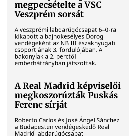
megpecsételte a VSC
Veszprém sorsát
A veszprémi labdarúgócsapat 6–0-ra
kikapott a bajnokesélyes Dorog
vendégeként az NB III északnyugati
csoportjának 3. fordulójában. A
bakonyiak a 2. perctől
emberhátrányban játszottak.
A Real Madrid képviselői
megkoszorúzták Puskás
Ferenc sírját
Roberto Carlos és José Ángel Sánchez
a Budapesten vendégeskedő Real
Madrid labdarúgócsapat