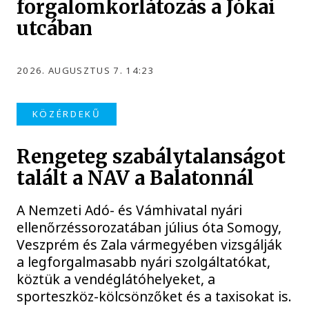
forgalomkorlátozás a Jókai
utcában
2026. AUGUSZTUS 7. 14:23
KÖZÉRDEKŰ
Rengeteg szabálytalanságot
talált a NAV a Balatonnál
A Nemzeti Adó- és Vámhivatal nyári
ellenőrzéssorozatában július óta Somogy,
Veszprém és Zala vármegyében vizsgálják
a legforgalmasabb nyári szolgáltatókat,
köztük a vendéglátóhelyeket, a
sporteszköz-kölcsönzőket és a taxisokat is.