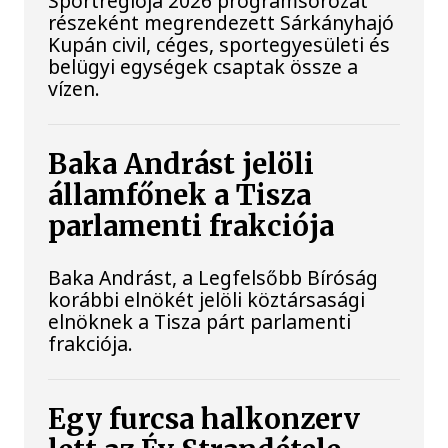
Sportrégiója 2026 programsorozat
részeként megrendezett Sárkányhajó
Kupán civil, céges, sportegyesületi és
belügyi egységek csaptak össze a
vízen.
Baka Andrást jelöli
államfőnek a Tisza
parlamenti frakciója
Baka Andrást, a Legfelsőbb Bíróság
korábbi elnökét jelöli köztársasági
elnöknek a Tisza párt parlamenti
frakciója.
Egy furcsa halkonzerv