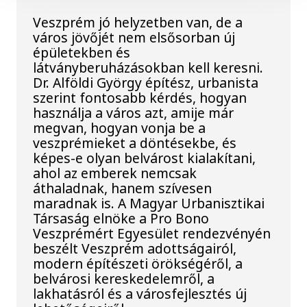
Veszprém jó helyzetben van, de a
város jövőjét nem elsősorban új
épületekben és
látványberuházásokban kell keresni.
Dr. Alföldi György építész, urbanista
szerint fontosabb kérdés, hogyan
használja a város azt, amije már
megvan, hogyan vonja be a
veszprémieket a döntésekbe, és
képes-e olyan belvárost kialakítani,
ahol az emberek nemcsak
áthaladnak, hanem szívesen
maradnak is. A Magyar Urbanisztikai
Társaság elnöke a Pro Bono
Veszprémért Egyesület rendezvényén
beszélt Veszprém adottságairól,
modern építészeti örökségéről, a
belvárosi kereskedelemről, a
lakhatásról és a városfejlesztés új