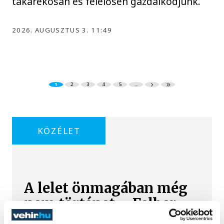
takarékosan és felelősen gazdálkodjunk.
2026. AUGUSZTUS 3. 11:49
1
2
3
4
5
...
KÖZÉLET
A lelet önmagában még
nem történet – Felber
Zsombor régész a föld