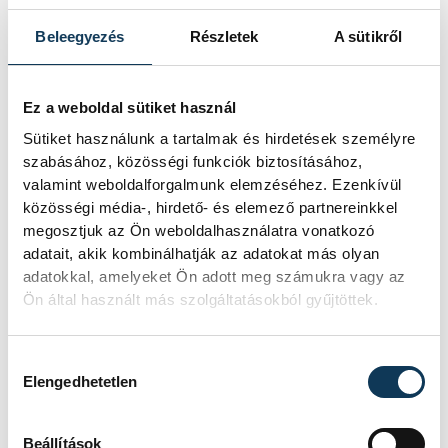
alatt rejtőző múltról
Beleegyezés
Részletek
A sütikről
Mitől lesz egy régészeti lelet valódi
történeti forrás? Miért lehet fontos
Ez a weboldal sütiket használ
egy törött cserépdarab, és miért
veszítjük el az információ egy részét,
Sütiket használunk a tartalmak és hirdetések személyre
ha egy tárgyat dokumentáció nélkül
szabásához, közösségi funkciók biztosításához,
emelnek ki a földből? Többek között
valamint weboldalforgalmunk elemzéséhez. Ezenkívül
ezekről beszélt Felber Zsombor, a
közösségi média-, hirdető- és elemező partnereinkkel
veszprémi Laczkó Dezső Múzeum
megosztjuk az Ön weboldalhasználatra vonatkozó
régésze a We Are Smart!
adatait, akik kombinálhatják az adatokat más olyan
beszélgetéssorozat negyedik
adatokkal, amelyeket Ön adott meg számukra vagy az
alkalmán.
Ön által használt más szolgáltatásokból gyűjtöttek.
Elesni és újra fölállni –
Hozzájárulás kiválasztása
Elengedhetetlen
hitről és a valódi
szabadságról a
Beállítások