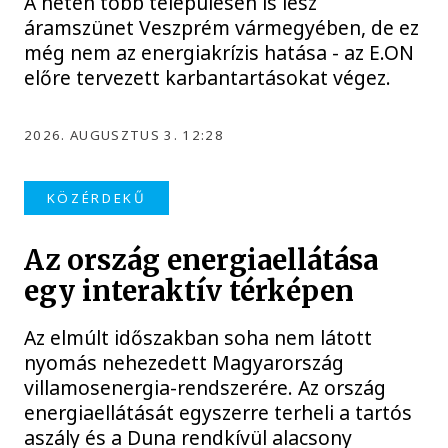
A héten több településen is lesz
áramszünet Veszprém vármegyében, de ez
még nem az energiakrízis hatása - az E.ON
előre tervezett karbantartásokat végez.
2026. AUGUSZTUS 3. 12:28
KÖZÉRDEKŰ
Az ország energiaellátása
egy interaktív térképen
Az elmúlt időszakban soha nem látott
nyomás nehezedett Magyarország
villamosenergia-rendszerére. Az ország
energiaellátását egyszerre terheli a tartós
aszály és a Duna rendkívül alacsony