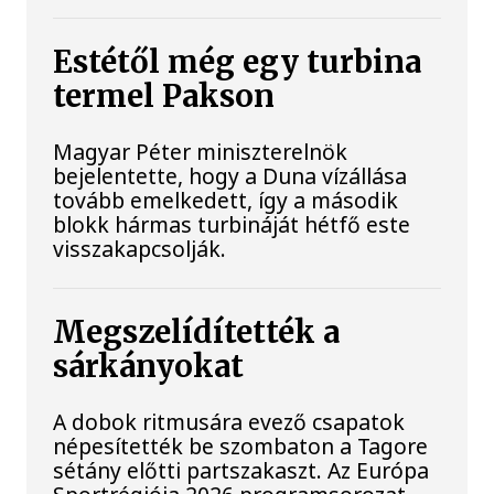
Estétől még egy turbina
termel Pakson
Magyar Péter miniszterelnök
bejelentette, hogy a Duna vízállása
tovább emelkedett, így a második
blokk hármas turbináját hétfő este
visszakapcsolják.
Megszelídítették a
sárkányokat
A dobok ritmusára evező csapatok
népesítették be szombaton a Tagore
sétány előtti partszakaszt. Az Európa