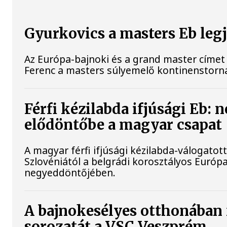
Gyurkovics a masters Eb leg
Az Európa-bajnoki és a grand master címet 
Ferenc a masters súlyemelő kontinenstorn
Férfi kézilabda ifjúsági Eb: 
elődöntőbe a magyar csapat
A magyar férfi ifjúsági kézilabda-válogatot
Szlovéniától a belgrádi korosztályos Európ
negyeddöntőjében.
A bajnokesélyes otthonában 
sorozatát a VSC Veszprém