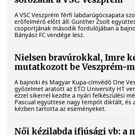
A VSC Veszprém férfi labdarúgócsapata s
erőfelmérő előtt áll: Gunther Zsolt együtte
csoportjának második fordulójában a bajno
Bányász FC vendége lesz.
Nielsen bravúrokkal, Imre ké
mutatkozott be Veszprém-
A bajnoki és Magyar Kupa-címvédő One Ves
győzelmet aratott az ETO University HT v
ezzel sikerrel kezdte a nyári felkészülési m
Pascual együttese nagy tempót diktált, és 
kézben tartotta az eseményeket.
Női kézilabda ifjúsági vb: a