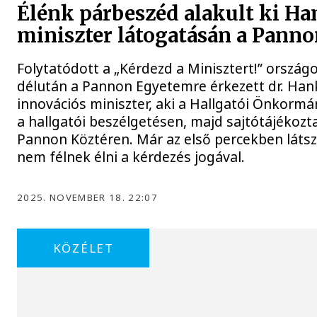
Élénk párbeszéd alakult ki Ha
miniszter látogatásán a Pann
Folytatódott a „Kérdezd a Minisztert!” orszá
délután a Pannon Egyetemre érkezett dr. Hank
innovációs miniszter, aki a Hallgatói Önkormá
a hallgatói beszélgetésen, majd sajtótájékozta
Pannon Köztéren. Már az első percekben látsz
nem félnek élni a kérdezés jogával.
2025. NOVEMBER 18. 22:07
KÖZÉLET