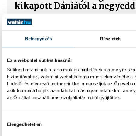
kikapott Dániától a negyed
A magyar női ifjúsági kézilabda-válogatott 
a romániai korosztályos világbajnokság cs
Pitesti-ben.
Beleegyezés
Részletek
HunGarian Baja: japán indulój
Ez a weboldal sütiket használ
várpalotai versenynek
Sütiket használunk a tartalmak és hirdetések személyre sz
biztosításához, valamint weboldalforgalmunk elemzéséhez. 
Japán indulója is lesz a 23. HunGarian Baja
hirdető- és elemező partnereinkkel megosztjuk az Ön webold
amelynek jövő héten csütörtöktől szombati
akik kombinálhatják az adatokat más olyan adatokkal, ame
az Ön által használt más szolgáltatásokból gyűjtöttek.
Vitális Milán négy évre írt a
Hozzájárulás kiválasztása
Athénhoz
Elengedhetetlen