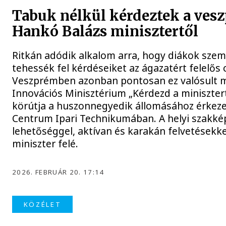
Tabuk nélkül kérdeztek a ves
Hankó Balázs minisztertől
Ritkán adódik alkalom arra, hogy diákok szem
tehessék fel kérdéseiket az ágazatért felelős
Veszprémben azonban pontosan ez valósult me
Innovációs Minisztérium „Kérdezd a miniszter
körútja a huszonnegyedik állomásához érkeze
Centrum Ipari Technikumában. A helyi szakképz
lehetőséggel, aktívan és karakán felvetésekk
miniszter felé.
2026. FEBRUÁR 20. 17:14
KÖZÉLET