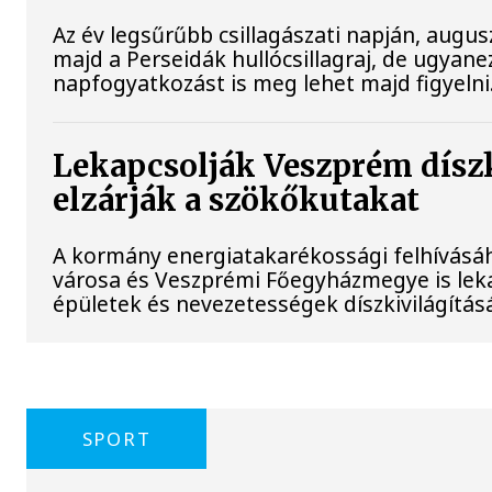
Az év legsűrűbb csillagászati napján, augusz
majd a Perseidák hullócsillagraj, de ugyan
napfogyatkozást is meg lehet majd figyelni
Lekapcsolják Veszprém díszk
elzárják a szökőkutakat
A kormány energiatakarékossági felhívásá
városa és Veszprémi Főegyházmegye is lek
épületek és nevezetességek díszkivilágításá
SPORT