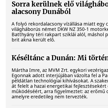
Sorra kerülnek elő világhábo
alacsony Dunából
A folyó rekordalacsony vízállása miatt egy 
világháborús német DKW NZ 350-1 motorke
Batthyány téri rakpart sziklái alól, máshol 
brit akna került elő.
Késéltánc a Dunán: Mi történ
Mártha Imre, az MVM Zrt. egykori vezériga
Egonnak adott interjújában vázolta fel a P
példátlan technológiai kihívásokat. A szak
át felelt a hazai energetikai fejlesztésekért
működéséért, arra figyelmeztet: az erőmű 
amelyre eredetileg nem tervezték.