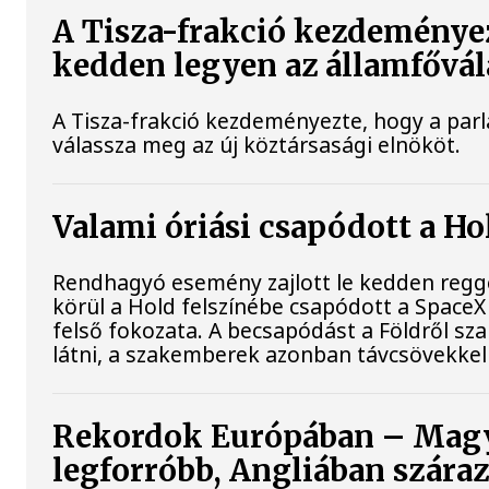
A Tisza-frakció kezdeményez
kedden legyen az államfővál
A Tisza-frakció kezdeményezte, hogy a par
válassza meg az új köztársasági elnököt.
Valami óriási csapódott a H
Rendhagyó esemény zajlott le kedden regge
körül a Hold felszínébe csapódott a SpaceX
felső fokozata. A becsapódást a Földről s
látni, a szakemberek azonban távcsövekkel 
Rekordok Európában – Magy
legforróbb, Angliában szára