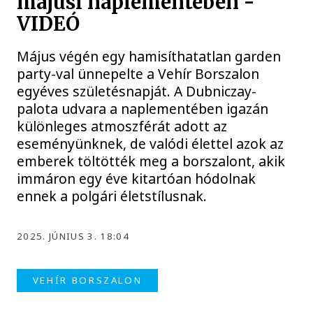
májusi naplementében -
VIDEÓ
Május végén egy hamisíthatatlan garden
party-val ünnepelte a Vehír Borszalon
egyéves születésnapját. A Dubniczay-
palota udvara a naplementében igazán
különleges atmoszférát adott az
eseményünknek, de valódi élettel azok az
emberek töltötték meg a borszalont, akik
immáron egy éve kitartóan hódolnak
ennek a polgári életstílusnak.
2025. JÚNIUS 3. 18:04
VEHÍR BORSZALON