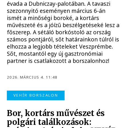
évada a Dubniczay-palotában. A tavaszi
szezonnyitó eseményen március 6-án
ismét a minőségi boroké, a kortárs
művészeté és a jóízű beszélgetéseké lesz a
főszerep. A sétáló borkóstoló az ország
számos pontjáról, sőt határainkon túlról is
elhozza a legjobb tételeket Veszprémbe.
Sőt, mostantól egy új gasztronómiai
partner is csatlakozott a borszalonhoz!
2026. MÁRCIUS 4. 11:48
VEHÍR BORSZALON
Bor, kortárs művészet és
polgári találkozások: