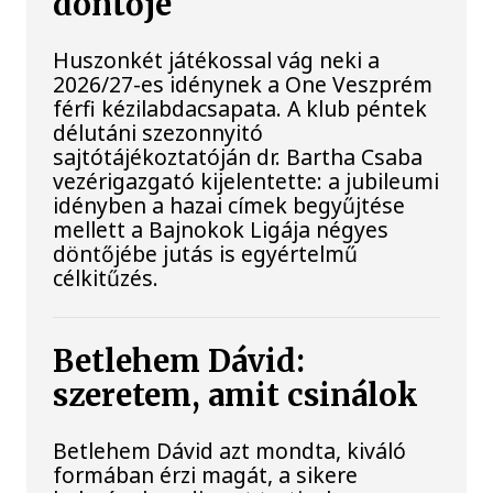
döntője
Huszonkét játékossal vág neki a
2026/27-es idénynek a One Veszprém
férfi kézilabdacsapata. A klub péntek
délutáni szezonnyitó
sajtótájékoztatóján dr. Bartha Csaba
vezérigazgató kijelentette: a jubileumi
idényben a hazai címek begyűjtése
mellett a Bajnokok Ligája négyes
döntőjébe jutás is egyértelmű
célkitűzés.
Betlehem Dávid:
szeretem, amit csinálok
Betlehem Dávid azt mondta, kiváló
formában érzi magát, a sikere