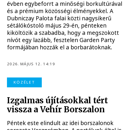
évben egybeforrt a minőségi borkultúrával
és a prémium közösségi élményekkel. A
Dubniczay Palota falai közti nagysikerű
sétálókóstoló május 29-én, pénteken
kiköltözik a szabadba, hogy a megszokott
nívót egy lazább, fesztelen Garden Party
formájában hozzák el a borbarátoknak.
2026. MÁJUS 12. 14:19
KÖZÉLET
Izgalmas újításokkal tért
vissza a Vehír Borszalon
Péntek este elindult az idei borszalonok