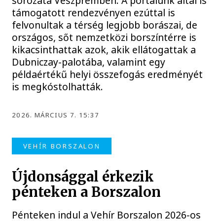
sorozata Veszprémben. A portálunk által is
támogatott rendezvényen ezúttal is
felvonultak a térség legjobb borászai, de
országos, sőt nemzetközi borszíntérre is
kikacsinthattak azok, akik ellátogattak a
Dubniczay-palotába, valamint egy
példaértékű helyi összefogás eredményét
is megkóstolhatták.
2026. MÁRCIUS 7. 15:37
VEHÍR BORSZALON
Újdonsággal érkezik
pénteken a Borszalon
Pénteken indul a Vehír Borszalon 2026-os