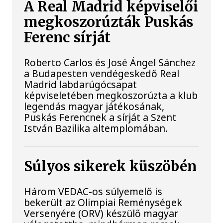
A Real Madrid képviselői
megkoszorúzták Puskás
Ferenc sírját
Roberto Carlos és José Ángel Sánchez
a Budapesten vendégeskedő Real
Madrid labdarúgócsapat
képviseletében megkoszorúzta a klub
legendás magyar játékosának,
Puskás Ferencnek a sírját a Szent
István Bazilika altemplomában.
Súlyos sikerek küszöbén
Három VEDAC-os súlyemelő is
bekerült az Olimpiai Reménységek
Versenyére (ORV) készülő magyar