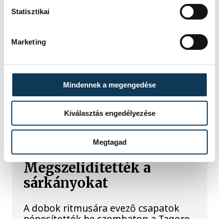
Statisztikai
2025. MÁJUS 23. 11:27
Marketing
1
2
Mindennek a megengedése
KÖZÉLET
Kiválasztás engedélyezése
Megtagad
Megszelídítették a
sárkányokat
A dobok ritmusára evező csapatok
népesítették be szombaton a Tagore