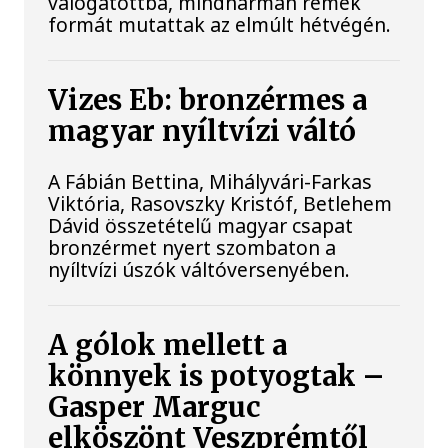
válogatottba, mindhárman remek
formát mutattak az elmúlt hétvégén.
Vizes Eb: bronzérmes a
magyar nyíltvízi váltó
A Fábián Bettina, Mihályvári-Farkas
Viktória, Rasovszky Kristóf, Betlehem
Dávid összetételű magyar csapat
bronzérmet nyert szombaton a
nyíltvízi úszók váltóversenyében.
A gólok mellett a
könnyek is potyogtak –
Gasper Marguc
elköszönt Veszprémtől