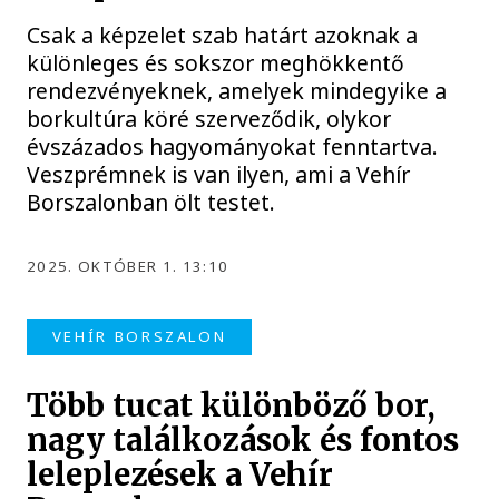
Csak a képzelet szab határt azoknak a
különleges és sokszor meghökkentő
rendezvényeknek, amelyek mindegyike a
borkultúra köré szerveződik, olykor
évszázados hagyományokat fenntartva.
Veszprémnek is van ilyen, ami a Vehír
Borszalonban ölt testet.
2025. OKTÓBER 1. 13:10
VEHÍR BORSZALON
Több tucat különböző bor,
nagy találkozások és fontos
leleplezések a Vehír