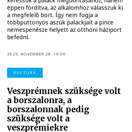
keressük a palack megbontásához, hanem
éppen fordítva, az alkalomhoz válasszuk ki
a megfelelő bort. Így nem fogja a
többputtonyos aszúk palackjait a pince
nemespenésze helyett az otthoni háziport
befedni.
2025. NOVEMBER 28. 16:06
KULTÚRA
Veszprémnek szüksége volt
a borszalonra, a
borszalonnak pedig
szüksége volt a
veszprémiekre