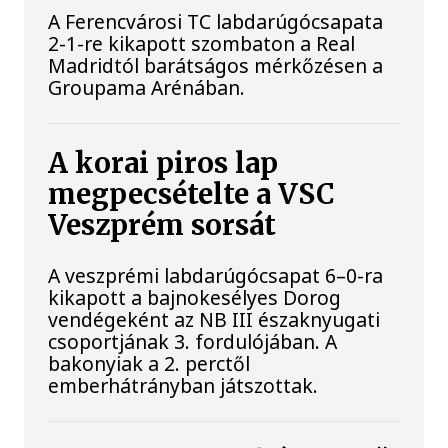
A Ferencvárosi TC labdarúgócsapata
2-1-re kikapott szombaton a Real
Madridtól barátságos mérkőzésen a
Groupama Arénában.
A korai piros lap
megpecsételte a VSC
Veszprém sorsát
A veszprémi labdarúgócsapat 6–0-ra
kikapott a bajnokesélyes Dorog
vendégeként az NB III északnyugati
csoportjának 3. fordulójában. A
bakonyiak a 2. perctől
emberhátrányban játszottak.