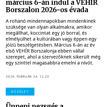
március 6-án indul a VEHÍR
Borszalon 2026-os évada
A rohanó mindennapokban mindenkinek
szüksége van olyan alkalmakra, amikor
megállhat, koccintat egy jó borral, és
elmélyülhet a kultúrában vagy éppen egy
jóízű beszélgetésben. Március 6-án az év
első VEHÍR Borszalonja ebben vállal
szerepet, ahol a szervezőknek sikerült még
egy szinttel magasabbra emelni a nívót.
2026. FEBRUÁR 24. 12:23
KÖZÉLET
Ünnepi pezsgés a