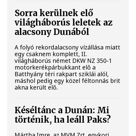
Sorra kerülnek elő
világháborús leletek az
alacsony Dunából
A folyó rekordalacsony vízállása miatt
egy csaknem komplett, II.
világháborús német DKW NZ 350-1
motorkerékpárbukkant elő a
Batthyány téri rakpart sziklái alól,
máshol pedig egy közel féltonnás brit
akna került elő.
Késéltánc a Dunán: Mi
történik, ha leáll Paks?
Mártha Imre, az MVM Zrt. egykori