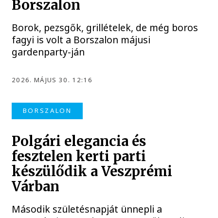
Borszalon
Borok, pezsgők, grillételek, de még boros
fagyi is volt a Borszalon májusi
gardenparty-ján
2026. MÁJUS 30. 12:16
BORSZALON
Polgári elegancia és
fesztelen kerti parti
készülődik a Veszprémi
Várban
Második születésnapját ünnepli a