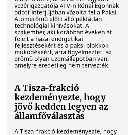
vezérigazgatója ATV-n Rónai Egonnak
adott interjújában vázolta fel a Paksi
Atomerőmű előtt álló példátlan
technológiai kihívásokat. A
szakember, aki korábban éveken át
felelt a hazai energetikai
fejlesztésekért és a paksi blokkok
működéséért, arra figyelmeztet: az
erőmű olyan üzemállapotban van,
amelyre eredetileg nem tervezték.
A Tisza-frakció
kezdeményezte, hogy
jövő kedden legyen az
államfőválasztás
A Tisza-frakció kezdeményezte, hogy