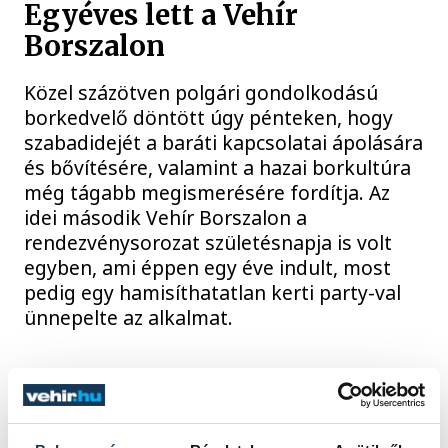
Egyéves lett a Vehír
Borszalon
Közel százötven polgári gondolkodású
borkedvelő döntött úgy pénteken, hogy
szabadidejét a baráti kapcsolatai ápolására
és bővítésére, valamint a hazai borkultúra
még tágabb megismerésére fordítja. Az
idei második Vehír Borszalon a
rendezvénysorozat születésnapja is volt
egyben, ami éppen egy éve indult, most
pedig egy hamisíthatatlan kerti party-val
ünnepelte az alkalmat.
2025. JÚNIUS 2. 16:33
VEHÍR BORSZALON