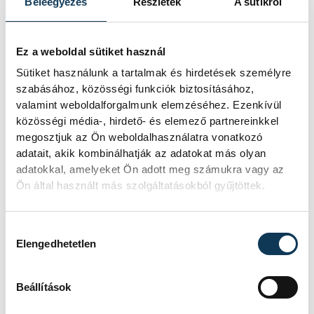
Beleegyezés
Részletek
A sütikről
A kóstolásoknál már csak a
Ez a weboldal sütiket használ
beszélgetések lesznek
Sütiket használunk a tartalmak és hirdetések személyre
fontosabbak a közelgő Vehír
szabásához, közösségi funkciók biztosításához,
Borszalonon
valamint weboldalforgalmunk elemzéséhez. Ezenkívül
közösségi média-, hirdető- és elemező partnereinkkel
Miről érdemes beszélgetni egy kellemes
megosztjuk az Ön weboldalhasználatra vonatkozó
borozás közben? Valójában bármiről,
adatait, akik kombinálhatják az adatokat más olyan
hiszen pont az a lényege az ilyen kulturált
adatokkal, amelyeket Ön adott meg számukra vagy az
összejöveteleknek, hogy oldott
Ön által használt más szolgáltatásokból gyűjtöttek.
hangulatban bármiről, bárkivel lehessen
eszmét cserélni. A közelgő Vehír Borszalon
Hozzájárulás kiválasztása
apropójából viszont adunk egy javaslatot,
Elengedhetetlen
és persze egy rövid útbaigazítást is, hogy
kikkel lehet majd találkozni május 30-án a
Beállítások
Dubniczay-palota kertjében.