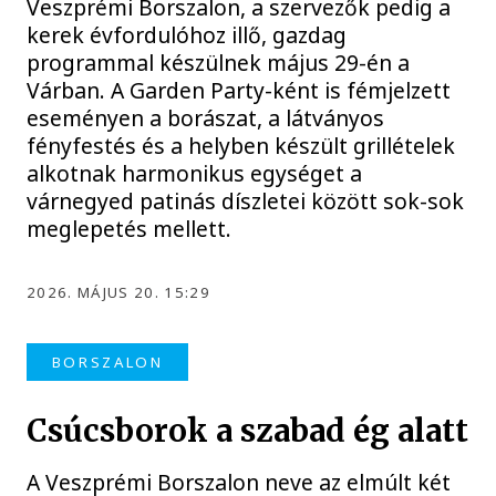
Veszprémi Borszalon, a szervezők pedig a
kerek évfordulóhoz illő, gazdag
programmal készülnek május 29-én a
Várban. A Garden Party-ként is fémjelzett
eseményen a borászat, a látványos
fényfestés és a helyben készült grillételek
alkotnak harmonikus egységet a
várnegyed patinás díszletei között sok-sok
meglepetés mellett.
2026. MÁJUS 20. 15:29
BORSZALON
Csúcsborok a szabad ég alatt
A Veszprémi Borszalon neve az elmúlt két