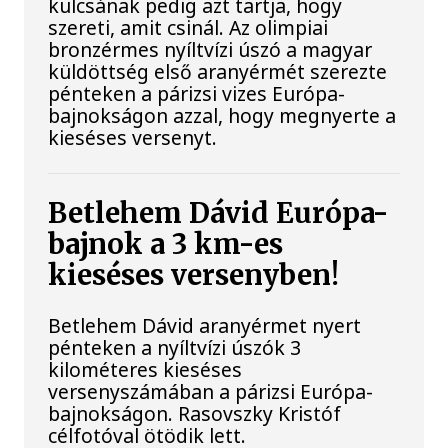
kulcsának pedig azt tartja, hogy
szereti, amit csinál. Az olimpiai
bronzérmes nyíltvízi úszó a magyar
küldöttség első aranyérmét szerezte
pénteken a párizsi vizes Európa-
bajnokságon azzal, hogy megnyerte a
kieséses versenyt.
Betlehem Dávid Európa-
bajnok a 3 km-es
kieséses versenyben!
Betlehem Dávid aranyérmet nyert
pénteken a nyíltvízi úszók 3
kilométeres kieséses
versenyszámában a párizsi Európa-
bajnokságon. Rasovszky Kristóf
célfotóval ötödik lett.