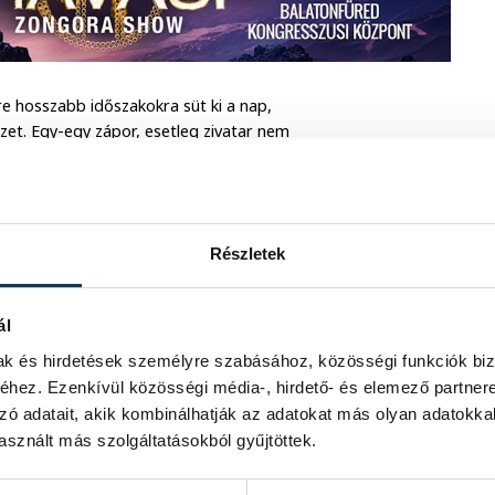
re hosszabb időszakokra süt ki a nap,
t. Egy-egy zápor, esetleg zivatar nem
kések kísérik. A hőmérséklet 25°C
padék nem várható. Élénk északnyugati
Részletek
, délután 26°C körül ígérkezik.
ál
mak és hirdetések személyre szabásához, közösségi funkciók biz
hez. Ezenkívül közösségi média-, hirdető- és elemező partner
zó adatait, akik kombinálhatják az adatokat más olyan adatokka
sznált más szolgáltatásokból gyűjtöttek.