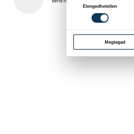
vehir.hu
Elengedhetetlen
Megtagad