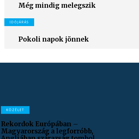
Még mindig melegszik
IDŐJÁRÁS
Pokoli napok jönnek
KÖZÉLET
Rekordok Európában –
Magyarország a legforróbb,
Angliában szárazság tombol