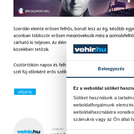
Szerdán eleinte erősen felhős, borult lesz az ég, később egy
azonban többször erősen megnövekszik még a gomolyfelhőze
zárható ki teljesen. Az élénk északnyugati szelet erős széllö
közelében tetőzik.
Csütörtökön napos és felhősebb időszakok váltakoznak, csa
Beleegyezés
szél fúj időnként erős széllökéssel. A hőmérséklet reggel 14°C
Ez a weboldal sütiket haszn
időjárás
Sütiket használunk a tartal
weboldalforgalmunk elemzésé
weboldalhasználatra vonatko
számukra vagy az Ön által ha
SZERZŐ
Hozzájárulás kiválasztása