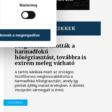
Marketing
TOVÁBBI CIKKEK
IDŐJÁRÁS
dennek a megengedése
Meghosszabbították a
harmadfokú
hőségriasztást, továbbra is
extrém meleg várható
A tartós kánikula miatt az országos
tisztifőorvos meghosszabbította a
harmadfokú hőségriasztást, amely így
péntek éjfélig marad érvényben. A döntés
Veszprém vármegyét is érinti.
IDŐJÁRÁS