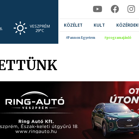
KÖZÉLET
KULT
KÖZÉRDEK
VESZPRÉM
6.
29°C
#Pannon Egyetem
#programajánló
LETTÜNK