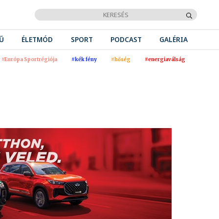
Ű
ÉLETMÓD
SPORT
PODCAST
GALÉRIA
#Európa Sportrégiója
#kék fény
#hőség
#energiaválság