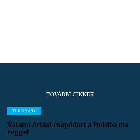
TOVÁBBI CIKKEK
TUDOMÁNY
Valami óriási csapódott a Holdba ma
reggel