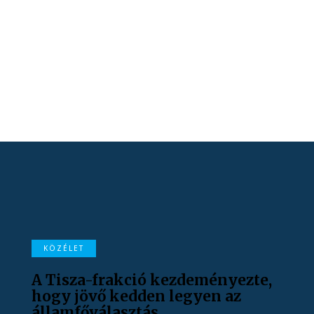
KÖZÉLET
A Tisza-frakció kezdeményezte,
hogy jövő kedden legyen az
államfőválasztás