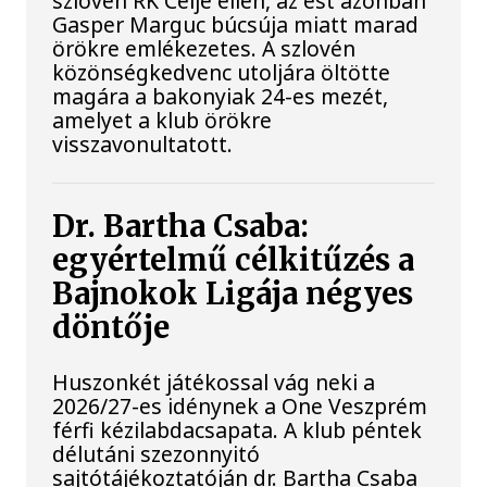
szlovén RK Celje ellen, az est azonban
Gasper Marguc búcsúja miatt marad
örökre emlékezetes. A szlovén
közönségkedvenc utoljára öltötte
magára a bakonyiak 24-es mezét,
amelyet a klub örökre
visszavonultatott.
Dr. Bartha Csaba:
egyértelmű célkitűzés a
Bajnokok Ligája négyes
döntője
Huszonkét játékossal vág neki a
2026/27-es idénynek a One Veszprém
férfi kézilabdacsapata. A klub péntek
délutáni szezonnyitó
sajtótájékoztatóján dr. Bartha Csaba