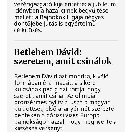
vezérigazgató kijelentette: a jubileumi
idényben a hazai címek begyűjtése
mellett a Bajnokok Ligája négyes
döntőjébe jutás is egyértelmű
célkitűzés.
Betlehem Dávid:
szeretem, amit csinálok
Betlehem Dávid azt mondta, kiváló
formában érzi magát, a sikere
kulcsának pedig azt tartja, hogy
szereti, amit csinál. Az olimpiai
bronzérmes nyíltvízi úszó a magyar
küldöttség első aranyérmét szerezte
pénteken a párizsi vizes Európa-
bajnokságon azzal, hogy megnyerte a
kieséses versenyt.