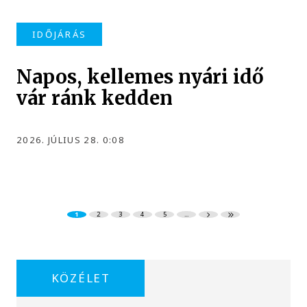
IDŐJÁRÁS
Napos, kellemes nyári idő
vár ránk kedden
2026. JÚLIUS 28. 0:08
1
2
3
4
5
...
KÖZÉLET