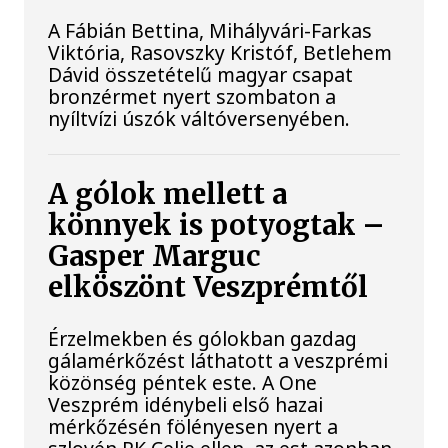
A Fábián Bettina, Mihályvári-Farkas
Viktória, Rasovszky Kristóf, Betlehem
Dávid összetételű magyar csapat
bronzérmet nyert szombaton a
nyíltvízi úszók váltóversenyében.
A gólok mellett a
könnyek is potyogtak –
Gasper Marguc
elköszönt Veszprémtől
Érzelmekben és gólokban gazdag
gálamérkőzést láthatott a veszprémi
közönség péntek este. A One
Veszprém idénybeli első hazai
mérkőzésén fölényesen nyert a