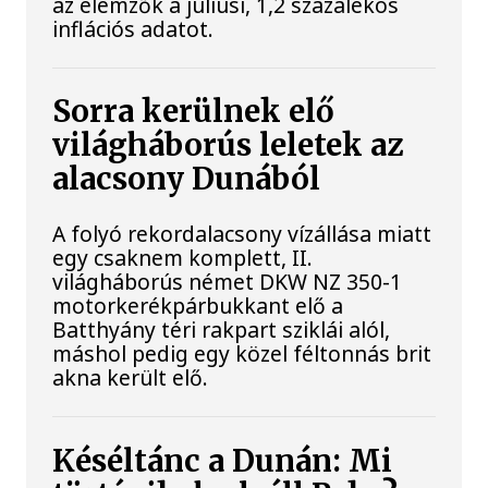
az elemzők a júliusi, 1,2 százalékos
inflációs adatot.
Sorra kerülnek elő
világháborús leletek az
alacsony Dunából
A folyó rekordalacsony vízállása miatt
egy csaknem komplett, II.
világháborús német DKW NZ 350-1
motorkerékpárbukkant elő a
Batthyány téri rakpart sziklái alól,
máshol pedig egy közel féltonnás brit
akna került elő.
Késéltánc a Dunán: Mi