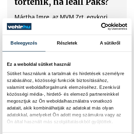
történik, ha leáll Paks?
Mártha Imre, az MVM Zrt. egykori
vezérigazgatója ATV-n Rónai Egonnak
adott interjújában vázolta fel a Paksi
Atomerőmű előtt álló példátlan
technológiai kihívásokat. A
Beleegyezés
Részletek
A sütikről
szakember, aki korábban éveken át
felelt a hazai energetikai
fejlesztésekért és a paksi blokkok
Ez a weboldal sütiket használ
működéséért, arra figyelmeztet: az
Sütiket használunk a tartalmak és hirdetések személyre
erőmű olyan üzemállapotban van,
szabásához, közösségi funkciók biztosításához,
amelyre eredetileg nem tervezték.
valamint weboldalforgalmunk elemzéséhez. Ezenkívül
közösségi média-, hirdető- és elemező partnereinkkel
megosztjuk az Ön weboldalhasználatra vonatkozó
A Tisza-frakció
adatait, akik kombinálhatják az adatokat más olyan
kezdeményezte, hogy
adatokkal, amelyeket Ön adott meg számukra vagy az
jövő kedden legyen az
Ön által használt más szolgáltatásokból gyűjtöttek.
államfőválasztás