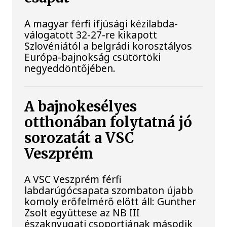
A magyar férfi ifjúsági kézilabda-
válogatott 32-27-re kikapott
Szlovéniától a belgrádi korosztályos
Európa-bajnokság csütörtöki
negyeddöntőjében.
A bajnokesélyes
otthonában folytatná jó
sorozatát a VSC
Veszprém
A VSC Veszprém férfi
labdarúgócsapata szombaton újabb
komoly erőfelmérő előtt áll: Gunther
Zsolt együttese az NB III
északnyugati csoportjának második