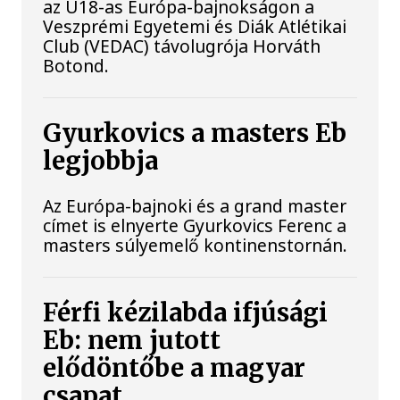
az U18-as Európa-bajnokságon a
Veszprémi Egyetemi és Diák Atlétikai
Club (VEDAC) távolugrója Horváth
Botond.
Gyurkovics a masters Eb
legjobbja
Az Európa-bajnoki és a grand master
címet is elnyerte Gyurkovics Ferenc a
masters súlyemelő kontinenstornán.
Férfi kézilabda ifjúsági
Eb: nem jutott
elődöntőbe a magyar
csapat