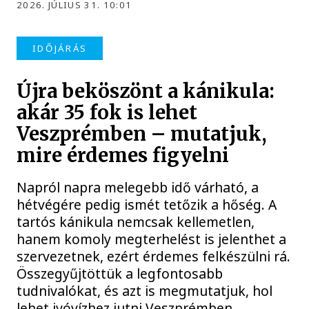
2026. JÚLIUS 31. 10:01
IDŐJÁRÁS
Újra beköszönt a kánikula:
akár 35 fok is lehet
Veszprémben – mutatjuk,
mire érdemes figyelni
Napról napra melegebb idő várható, a
hétvégére pedig ismét tetőzik a hőség. A
tartós kánikula nemcsak kellemetlen,
hanem komoly megterhelést is jelenthet a
szervezetnek, ezért érdemes felkészülni rá.
Összegyűjtöttük a legfontosabb
tudnivalókat, és azt is megmutatjuk, hol
lehet ivóvízhez jutni Veszprémben.