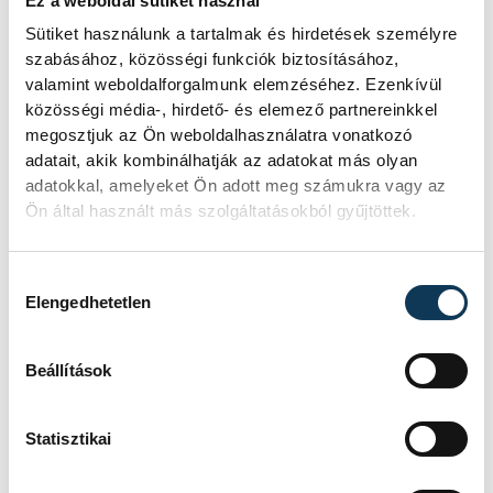
Ez a weboldal sütiket használ
Sütiket használunk a tartalmak és hirdetések személyre
Gerstmár Ferenc
Együtt Veszprémért
szabásához, közösségi funkciók biztosításához,
valamint weboldalforgalmunk elemzéséhez. Ezenkívül
Adamecz Zoltán
közösségi média-, hirdető- és elemező partnereinkkel
megosztjuk az Ön weboldalhasználatra vonatkozó
adatait, akik kombinálhatják az adatokat más olyan
adatokkal, amelyeket Ön adott meg számukra vagy az
Ön által használt más szolgáltatásokból gyűjtöttek.
FOTÓS
SZERZŐ
Vámosi
vehir.hu
Hozzájárulás kiválasztása
Patrik
Elengedhetetlen
Beállítások
Statisztikai