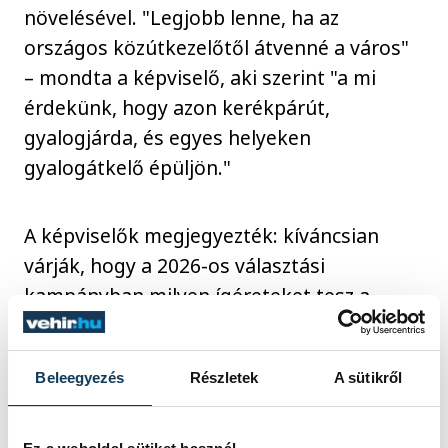
növelésével. "Legjobb lenne, ha az
országos közútkezelőtől átvenné a város"
– mondta a képviselő, aki szerint "a mi
érdekünk, hogy azon kerékpárút,
gyalogjárda, és egyes helyeken
gyalogátkelő épüljön."
A képviselők megjegyezték: kíváncsian
várják, hogy a 2026-os választási
kampányban milyen ígéreteket tesz a
közlekedés-fejlesztéssel kapcsolatban a
Fidesz vagy a Tisza jelöltje.
Beleegyezés
Részletek
A sütikről
közélet
közlekedés