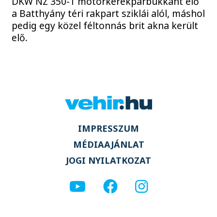
DKW NZ 350-1 motorkerékpárbukkant elő
a Batthyány téri rakpart sziklái alól, máshol
pedig egy közel féltonnás brit akna került
elő.
IMPRESSZUM
MÉDIAAJÁNLAT
JOGI NYILATKOZAT