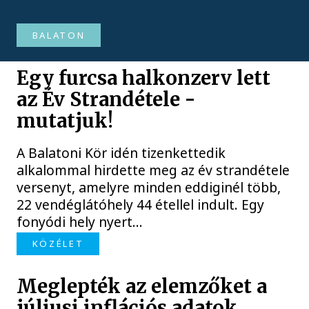
BALATON
Egy furcsa halkonzerv lett
az Év Strandétele -
mutatjuk!
A Balatoni Kör idén tizenkettedik
alkalommal hirdette meg az év strandétele
versenyt, amelyre minden eddiginél több,
22 vendéglátóhely 44 étellel indult. Egy
fonyódi hely nyert...
KÖZÉLET
Meglepték az elemzőket a
júliusi inflációs adatok