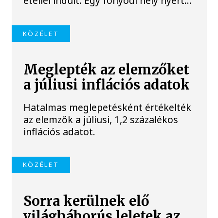
étellel indult. Egy fonyódi hely nyert...
KÖZÉLET
Meglepték az elemzőket
a júliusi inflációs adatok
Hatalmas meglepetésként értékelték
az elemzők a júliusi, 1,2 százalékos
inflációs adatot.
KÖZÉLET
Sorra kerülnek elő
világháborús leletek az