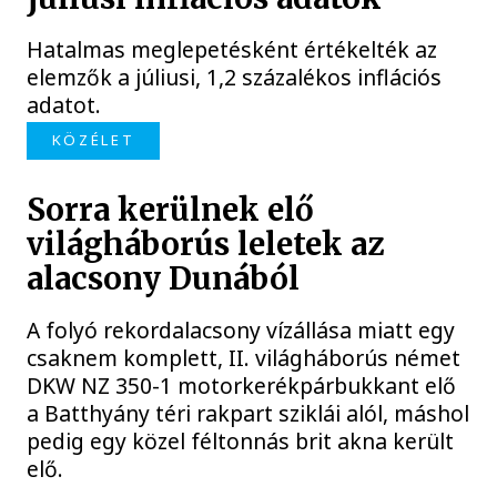
Hatalmas meglepetésként értékelték az
elemzők a júliusi, 1,2 százalékos inflációs
adatot.
KÖZÉLET
Sorra kerülnek elő
világháborús leletek az
alacsony Dunából
A folyó rekordalacsony vízállása miatt egy
csaknem komplett, II. világháborús német
DKW NZ 350-1 motorkerékpárbukkant elő
a Batthyány téri rakpart sziklái alól, máshol
pedig egy közel féltonnás brit akna került
elő.