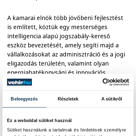
A kamarai elnök több jövőbeni fejlesztést
is említett, köztük egy mesterséges
intelligencia alapú jogszabály-kereső
eszköz bevezetését, amely segíti majd a
vállalkozásokat az adminisztráció és a jogi
eligazodás területén, valamint olyan
energiahatékonysági és innovációs
programokat, amelyek olcsóbbá és
fenntarthatóbbá tehetik a működésüket.
Beleegyezés
Részletek
A sütikről
Az új, 3 százalékos kamatozású
hitelprogram a kormány és a gazdasági
Ez a weboldal sütiket használ
szereplők közötti együttműködés újabb
Sütiket használunk a tartalmak és hirdetések személyre