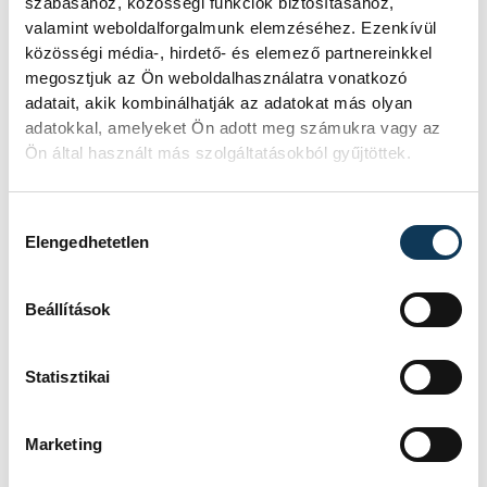
szabásához, közösségi funkciók biztosításához,
példája, amelynek célja a hazai KKV-szektor
valamint weboldalforgalmunk elemzéséhez. Ezenkívül
megerősítése és a növekedési lendület
közösségi média-, hirdető- és elemező partnereinkkel
fenntartása a bizonytalan nemzetközi
megosztjuk az Ön weboldalhasználatra vonatkozó
gazdasági környezetben. A program
adatait, akik kombinálhatják az adatokat más olyan
adatokkal, amelyeket Ön adott meg számukra vagy az
sikeressége nagyban függ majd attól, hogy
Ön által használt más szolgáltatásokból gyűjtöttek.
a bankrendszer mennyire tudja gyorsan és
hatékonyan továbbítani a forrásokat a
Hozzájárulás kiválasztása
vállalkozások felé, de a kormány szándéka
Elengedhetetlen
egyértelmű: a magyar gazdaságot nem
megszorításokkal, hanem ösztönzőkkel
Beállítások
kívánja erősíteni.
Statisztikai
közélet
politika
gazdaság
Marketing
Orbán Viktor
hitel
Nagy Elek