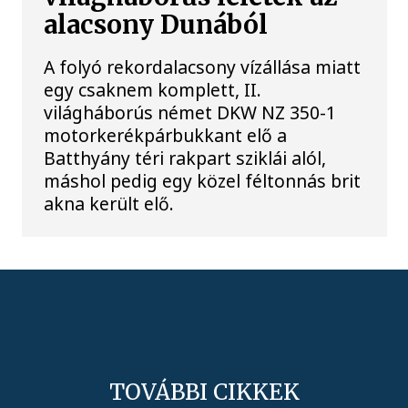
alacsony Dunából
A folyó rekordalacsony vízállása miatt
egy csaknem komplett, II.
világháborús német DKW NZ 350-1
motorkerékpárbukkant elő a
Batthyány téri rakpart sziklái alól,
máshol pedig egy közel féltonnás brit
akna került elő.
TOVÁBBI CIKKEK