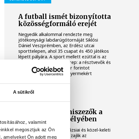
A futball ismét bizonyította
közösségformáló erejét
Negyedik alkalommal rendezte meg
jótékonysági labdarúgótornáját Siklósi
Dániel Veszprémben, az Erdész utcai
sporttelepen, ahol 35 csapat és 450 játékos
lépett pályára. A sport mellett ezúttal is az
összefogásé volt a főszerep: a résztvevők és
támogatók közel 700 ezer forintot
gyűjtöttek a Sporttal a Gyermekért
Alapítvány javára.
A sütikről
EURÓPA SPORTRÉGIÓJA
Fiatal asztaliteniszezők a
kézilabda szentélyében
tosításához, valamint
einkkel megosztjuk az Ön
Tizenkét ország, köztük ázsiai és közel-keleti
tehetségek részvételével zajlik az
l, amelyeket Ön adott meg