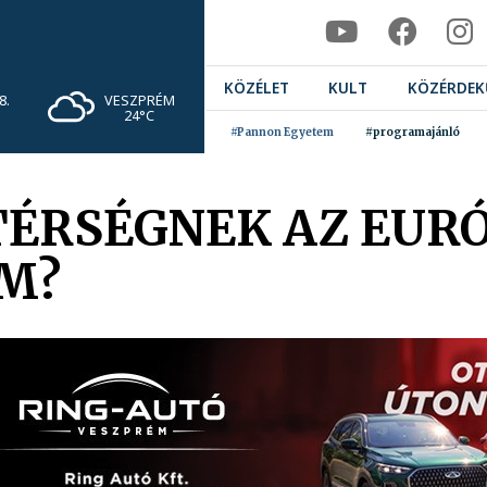
KÖZÉLET
KULT
KÖZÉRDEK
VESZPRÉM
8.
24°C
#Pannon Egyetem
#programajánló
 TÉRSÉGNEK AZ EUR
ÍM?