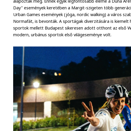
alapozták meg. Ennek egyik legfontosabb eleme a Duna Aréna
Day" események keretében a Margit-szigeten több generáció
Urban Games események (jóga, nordic walking) a város szabad
Normafát, is bevonták. A sportágak diverzitására is kiemelt
sportok mellett Budapest sikeresen adott otthont az első
modern, urbánus sportok első világeseménye volt.