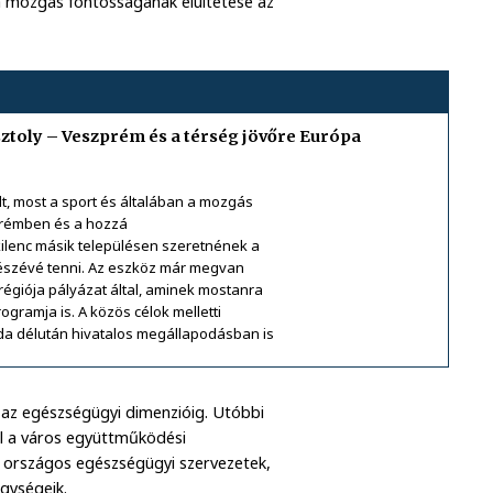
 a mozgás fontosságának elültetése az
isztoly – Veszprém és a térség jövőre Európa
lt, most a sport és általában a mozgás
prémben és a hozzá
kilenc másik településen szeretnének a
 részévé tenni. Az eszköz már megvan
égiója pályázat által, aminek mostanra
rogramja is. A közös célok melletti
da délután hivatalos megállapodásban is
l az egészségügyi dimenzióig. Utóbbi
el a város együttműködési
g országos egészségügyi szervezetek,
egységeik.