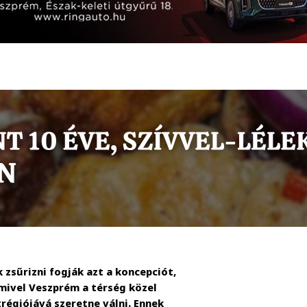
 zsűrizni fogják azt a koncepciót,
mivel Veszprém a térség közel
régiójává szeretne válni. Ennek