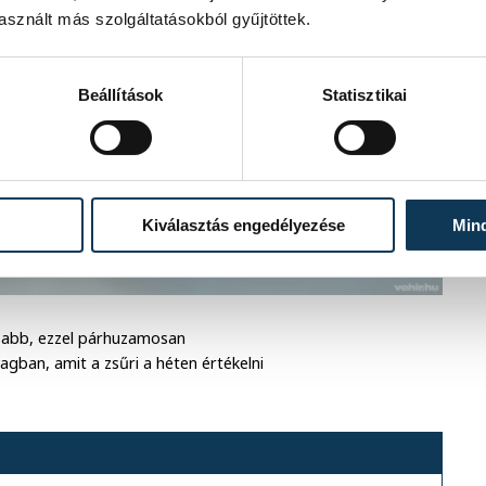
sznált más szolgáltatásokból gyűjtöttek.
Beállítások
Statisztikai
Kiválasztás engedélyezése
Min
sabb, ezzel párhuzamosan
gban, amit a zsűri a héten értékelni