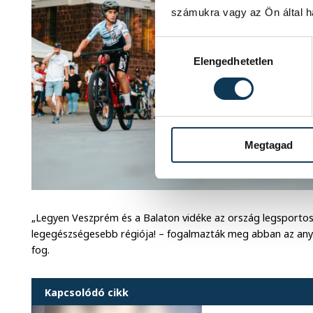
számukra vagy az Ön által ha
Hozzájárulás kiválasztása
Elengedhetetlen
Megtagad
„Legyen Veszprém és a Balaton vidéke az ország legsporto
legegészségesebb régiója! – fogalmazták meg abban az anya
fog.
Kapcsolódó cikk