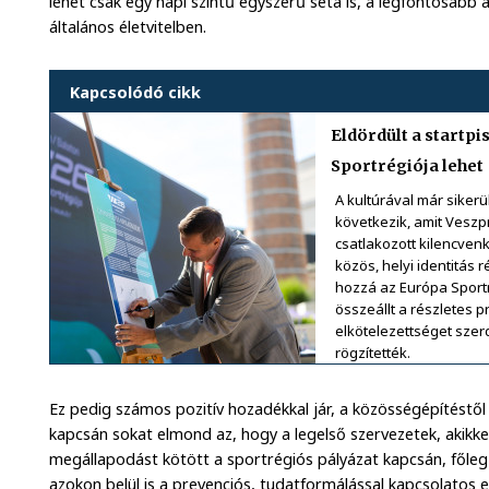
lehet csak egy napi szintű egyszerű séta is, a legfontosabb
általános életvitelben.
Kapcsolódó cikk
Eldördült a startp
Sportrégiója lehet
A kultúrával már sikerü
következik, amit Vesz
csatlakozott kilencven
közös, helyi identitás
hozzá az Európa Sportr
összeállt a részletes p
elkötelezettséget szer
rögzítették.
Ez pedig számos pozitív hozadékkal jár, a közösségépítéstő
kapcsán sokat elmond az, hogy a legelső szervezetek, akikk
megállapodást kötött a sportrégiós pályázat kapcsán, főle
azokon belül is a prevenciós, tudatformálással kapcsolatos 