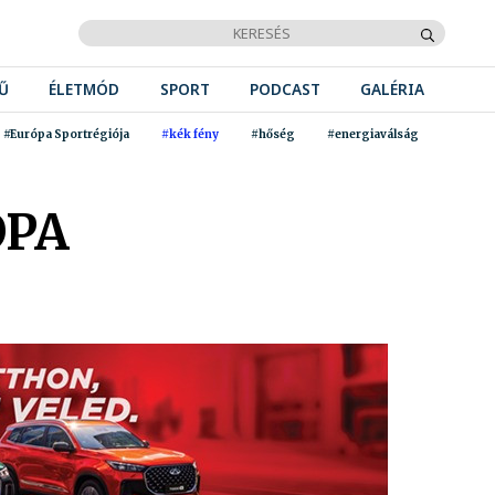
Ű
ÉLETMÓD
SPORT
PODCAST
GALÉRIA
#Európa Sportrégiója
#kék fény
#hőség
#energiaválság
ÓPA