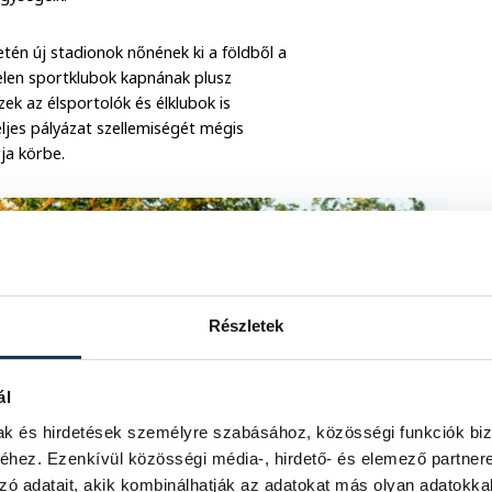
tén új stadionok nőnének ki a földből a
len sportklubok kapnának plusz
ek az élsportolók és élklubok is
teljes pályázat szellemiségét mégis
ja körbe.
Részletek
ál
mak és hirdetések személyre szabásához, közösségi funkciók biz
hez. Ezenkívül közösségi média-, hirdető- és elemező partner
zó adatait, akik kombinálhatják az adatokat más olyan adatokka