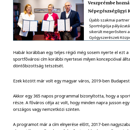
Veszprémbe hozná 
Népegészségügyi 
Újabb szakmai partner
Sportrégiója pályázatá
sikerült megerősíteni
Gyógyszerészeti Közpo
Habár korábban egy teljes régió még sosem nyerte el ezt a c
sportfővárosi cím korábbi nyertesei milyen koncepcióval állta
döntőbizottság tetszését.
Ezek között már volt egy magyar város, 2019-ben Budapest 
Akkor egy 365 napos programmal bizonyította, hogy a spor
része. A főváros célja az volt, hogy minden napra jusson egy
országos vagy nemzetközi szinten.
A programot már a cím elnyerése előtt, 2017-ben nagyszabású