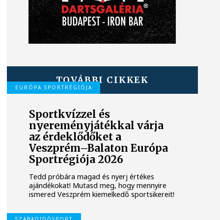
TOVÁBBI CIKKEK
EURÓPA SPORTRÉGIÓJA
Sportkvízzel és
nyereményjátékkal várja
az érdeklődőket a
Veszprém–Balaton Európa
Sportrégiója 2026
Tedd próbára magad és nyerj értékes
ajándékokat! Mutasd meg, hogy mennyire
ismered Veszprém kiemelkedő sportsikereit!
SZABADIDŐSPORT