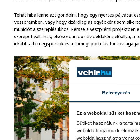
Tehát hiba lenne azt gondolni, hogy egy nyertes pályázat ese
Veszprémben, vagy hogy kizárólag az egyébként sem sikerte
muníciót a szereplésükhöz. Persze a veszprémi projektben ez
szerepet vállalnak, elsősorban pozitív példaként előállva, a 
inkább a tömegsportok és a tömegsportolás fontossága jár
Beleegyezés
Ez a weboldal sütiket haszn
Sütiket használunk a tartal
weboldalforgalmunk elemzésé
weboldalhasználatra vonatko