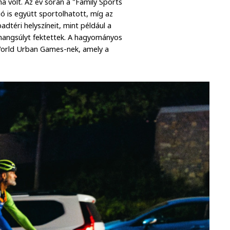
 volt. Az év során a "Family Sports
 is együtt sportolhatott, míg az
téri helyszíneit, mint például a
 hangsúlyt fektettek. A hagyományos
 World Urban Games-nek, amely a