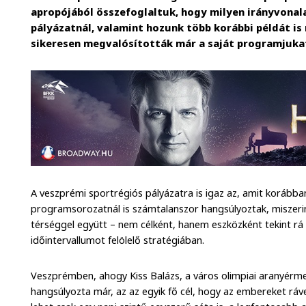
apropójából összefoglaltuk, hogy milyen irányvonal
pályázatnál, valamint hozunk több korábbi példát is
sikeresen megvalósították már a saját programjuka
A veszprémi sportrégiós pályázatra is igaz az, amit korábba
programsorozatnál is számtalanszor hangsúlyoztak, miszerint
térséggel együtt – nem célként, hanem eszközként tekint rá
időintervallumot felölelő stratégiában.
Veszprémben, ahogy Kiss Balázs, a város olimpiai aranyérme
hangsúlyozta már, az az egyik fő cél, hogy az embereket r