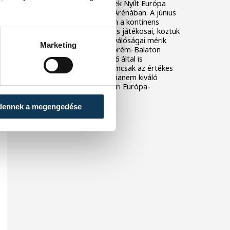
Asztalitenisz Reménységek Nyílt Európa
Játéka a ONE Veszprém Arénában. A június
18. és 21. közötti viadalon a kontinens
legjobb U13-as és U15-ös játékosai, köztük
huszonöt magyar klub kiválóságai mérik
Marketing
össze tudásukat. A Veszprém-Balaton
Európa Sportrégiója 2026 által is
támogatott esemény nemcsak az értékes
ranglistapontokról szól, hanem kiváló
felkészülést is nyújt a nyári Európa-
bajnokságra.
dennek a megengedése