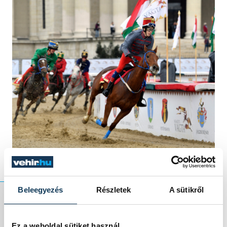
Beleegyezés
Részletek
A sütikről
A felnőtt korcsoport
Ez a weboldal sütiket használ