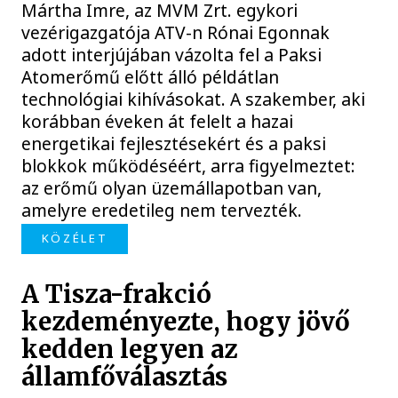
Mártha Imre, az MVM Zrt. egykori
vezérigazgatója ATV-n Rónai Egonnak
adott interjújában vázolta fel a Paksi
Atomerőmű előtt álló példátlan
technológiai kihívásokat. A szakember, aki
korábban éveken át felelt a hazai
energetikai fejlesztésekért és a paksi
blokkok működéséért, arra figyelmeztet:
az erőmű olyan üzemállapotban van,
amelyre eredetileg nem tervezték.
KÖZÉLET
A Tisza-frakció
kezdeményezte, hogy jövő
kedden legyen az
államfőválasztás