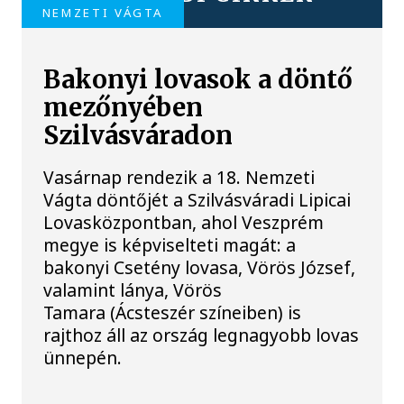
NEMZETI VÁGTA
Bakonyi lovasok a döntő
mezőnyében
Szilvásváradon
Vasárnap rendezik a 18. Nemzeti
Vágta döntőjét a Szilvásváradi Lipicai
Lovasközpontban, ahol Veszprém
megye is képviselteti magát: a
bakonyi Csetény lovasa, Vörös József,
valamint lánya, Vörös
Tamara (Ácsteszér színeiben) is
rajthoz áll az ország legnagyobb lovas
ünnepén.