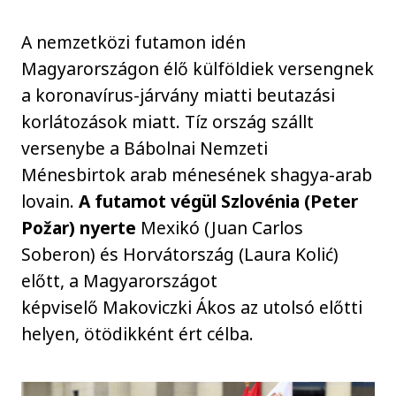
A nemzetközi futamon idén
Magyarországon élő külföldiek versengnek
a koronavírus-járvány miatti beutazási
korlátozások miatt. Tíz ország szállt
versenybe a Bábolnai Nemzeti
Ménesbirtok arab ménesének shagya-arab
lovain.
A futamot végül Szlovénia (Peter
Požar) nyerte
Mexikó (Juan Carlos
Soberon) és Horvátország (Laura Kolić)
előtt, a Magyarországot
képviselő Makoviczki Ákos az utolsó előtti
helyen, ötödikként ért célba.