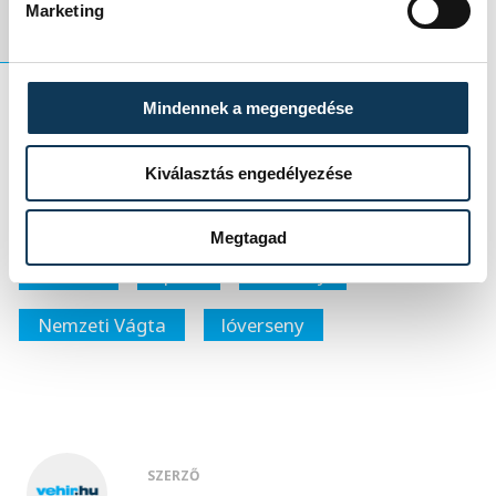
Marketing
Mindennek a megengedése
A dobogóra még Hajós (Földes Bence) és
Temerin (Nagy Arnold) állhatott.
Kiválasztás engedélyezése
Megtagad
közélet
sport
Csetény
Nemzeti Vágta
lóverseny
SZERZŐ