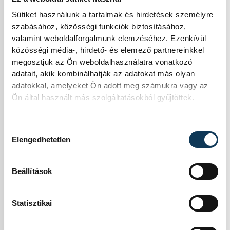
főfutamán, a
Sütiket használunk a tartalmak és hirdetések személyre
szabásához, közösségi funkciók biztosításához,
Nemzeti Vágta
valamint weboldalforgalmunk elemzéséhez. Ezenkívül
közösségi média-, hirdető- és elemező partnereinkkel
döntőjén is
megosztjuk az Ön weboldalhasználatra vonatkozó
adatait, akik kombinálhatják az adatokat más olyan
Veszprém megyei
adatokkal, amelyeket Ön adott meg számukra vagy az
Ön által használt más szolgáltatásokból gyűjtöttek.
siker született:
Porva
Hozzájárulás kiválasztása
Elengedhetetlen
színeiben Ördög
Alen és Ricardó
Beállítások
nevű lova értek
Statisztikai
elsőként célba.