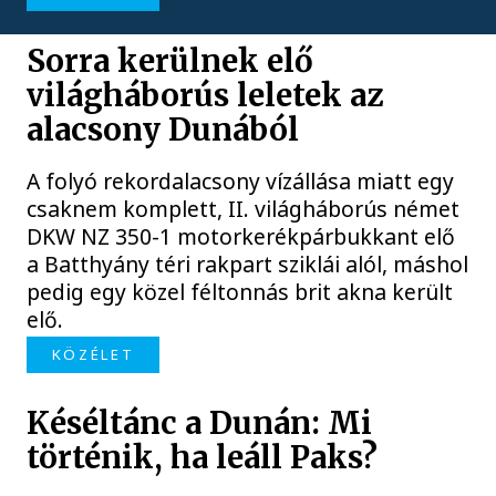
Sorra kerülnek elő
világháborús leletek az
alacsony Dunából
A folyó rekordalacsony vízállása miatt egy
csaknem komplett, II. világháborús német
DKW NZ 350-1 motorkerékpárbukkant elő
a Batthyány téri rakpart sziklái alól, máshol
pedig egy közel féltonnás brit akna került
elő.
KÖZÉLET
Késéltánc a Dunán: Mi
történik, ha leáll Paks?