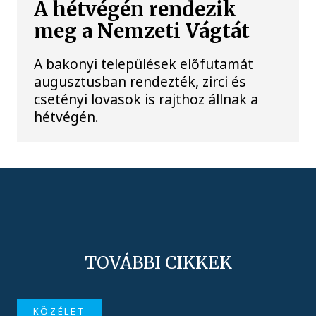
A hétvégén rendezik
meg a Nemzeti Vágtát
A bakonyi települések előfutamát
augusztusban rendezték, zirci és
csetényi lovasok is rajthoz állnak a
hétvégén.
TOVÁBBI CIKKEK
KÖZÉLET