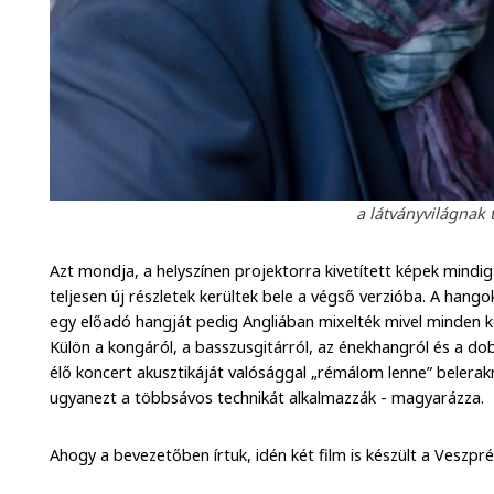
a látványvilágnak t
Azt mondja, a helyszínen projektorra kivetített képek mindig
teljesen új részletek kerültek bele a végső verzióba. A hang
egy előadó hangját pedig Angliában mixelték mivel minden ko
Külön a kongáról, a basszusgitárról, az énekhangról és a do
élő koncert akusztikáját valósággal „rémálom lenne” belera
ugyanezt a többsávos technikát alkalmazzák - magyarázza.
Ahogy a bevezetőben írtuk, idén két film is készült a Veszp