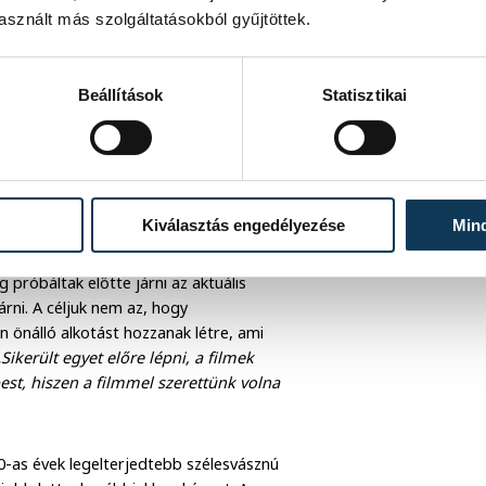
sznált más szolgáltatásokból gyűjtöttek.
Beállítások
Statisztikai
Kiválasztás engedélyezése
Min
elrobbantotta az arénát
 próbáltak előtte járni az aktuális
járni. A céljuk nem az, hogy
 önálló alkotást hozzanak létre, ami
„Sikerült egyet előre lépni, a filmek
est, hiszen a filmmel szerettünk volna
-as évek legelterjedtebb szélesvásznú