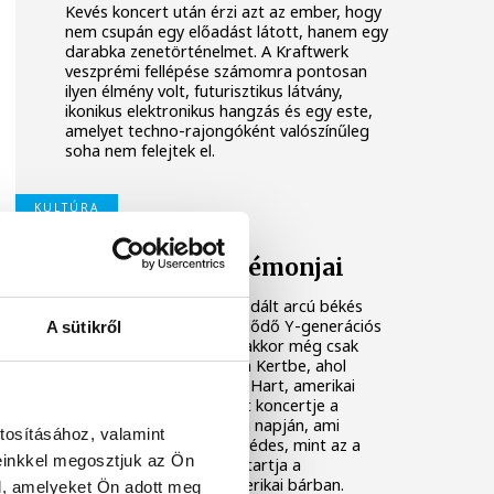
Kevés koncert után érzi azt az ember, hogy
nem csupán egy előadást látott, hanem egy
darabka zenetörténelmet. A Kraftwerk
veszprémi fellépése számomra pontosan
ilyen élmény volt, futurisztikus látvány,
ikonikus elektronikus hangzás és egy este,
amelyet techno-rajongóként valószínűleg
soha nem felejtek el.
KULTÚRA
Beth Hart és a démonjai
Pipa- és szivarfüst, barázdált arcú békés
hobók vagy éppen érdeklődő Y-generációs
A sütikről
fiatal férfiak és nők… és akkor még csak
éppen belépünk a Hisoria Kertbe, ahol
ezután következett Beth Hart, amerikai
bluesénekesnő várva várt koncertje a
VeszprémFest csütörtöki napján, ami
tosításához, valamint
egyszerre volt keserű és édes, mint az a
einkkel megosztjuk az Ön
kávé, ami hajnalig ébren tartja a
bluesénekeseket egy amerikai bárban.
l, amelyeket Ön adott meg