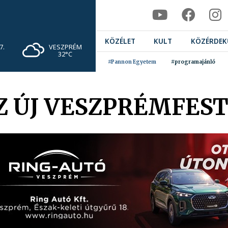
KÖZÉLET
KULT
KÖZÉRDEK
VESZPRÉM
7.
32°C
#Pannon Egyetem
#programajánló
AZ ÚJ VESZPRÉMFES