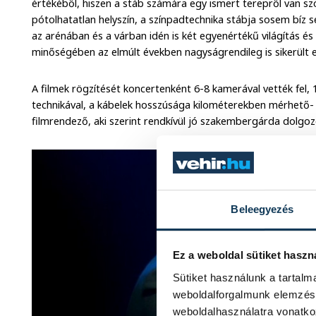
értékéből, hiszen a stáb számára egy ismert terepről van s
pótolhatatlan helyszín, a színpadtechnika stábja sosem bíz 
az arénában és a várban idén is két egyenértékű világítás és
minőségében az elmúlt években nagyságrendileg is sikerült el
A filmek rögzítését koncertenként 6-8 kamerával vették fel, 1
technikával, a kábelek hosszúsága kilométerekben mérhető- á
filmrendező, aki szerint rendkívül jó szakembergárda dolgozo
Beleegyezés
Ez a weboldal sütiket haszn
Sütiket használunk a tartal
weboldalforgalmunk elemzésé
weboldalhasználatra vonatko