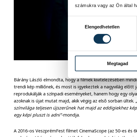
számukra vagy az Ön által ha
Hozzájárulás kiválasztása
Elengedhetetlen
Megtagad
jamie cullum szinte f
Bárány László elmondta, hogy a filmek kivitelezésében mindig
trendi kép milliőnek, és most is igyekeztek a nagyvilág előtt 
reprodukálják a színpadi eseményeket, hanem hogy egy olyan
azoknak is újat mutat majd, akik végig az első sorban ültek.
színvilága teljesen újszerűnek hat majd az eddigiekhez kép
egy képi pluszt is adni”
-mondja.
A 2016-os VeszprémFest filmet CinemaScope (az 50-es és 60