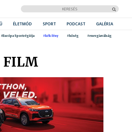
Ű
ÉLETMÓD
SPORT
PODCAST
GALÉRIA
#Európa Sportrégiója
#kék fény
#hőség
#energiaválság
T FILM