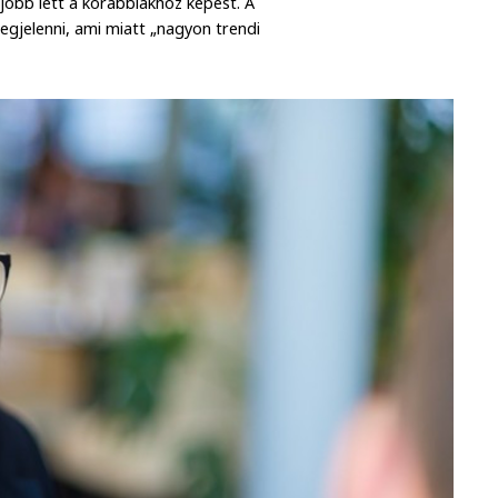
 jobb lett a korábbiakhoz képest. A
megjelenni, ami miatt „nagyon trendi