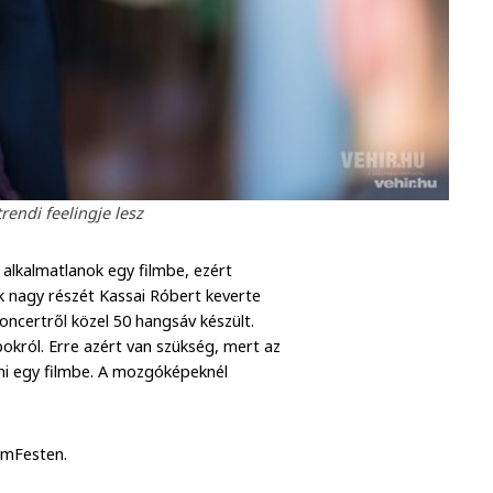
rendi feelingje lesz
 alkalmatlanok egy filmbe, ezért
ok nagy részét Kassai Róbert keverte
ncertről közel 50 hangsáv készült.
bokról. Erre azért van szükség, mert az
kni egy filmbe. A mozgóképeknél
rémFesten.