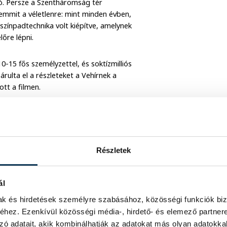
zó. Persze a Szentháromság tér
semmit a véletlenre: mint minden évben,
 színpadtechnika volt kiépítve, amelynek
őre lépni.
0-15 fős személyzettel, és soktízmilliós
rulta el a részleteket a Vehírnek a
tt a filmen.
Részletek
ál
mak és hirdetések személyre szabásához, közösségi funkciók biz
hez. Ezenkívül közösségi média-, hirdető- és elemező partner
zó adatait, akik kombinálhatják az adatokat más olyan adatokka