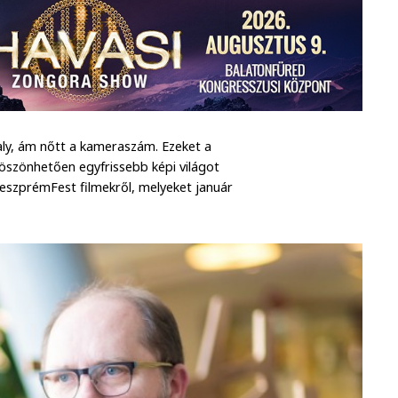
valy, ám nőtt a kameraszám. Ezeket a
köszönhetően egyfrissebb képi világot
eszprémFest filmekről, melyeket január