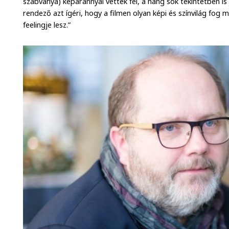
szabványa) képaránnyal vették fel, a hang sok tekintetben is
rendező azt ígéri, hogy a filmen olyan képi és színvilág fog 
feelingje lesz.”