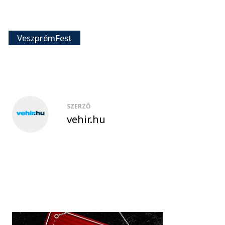
VeszprémFest
SZERZŐ
vehir.hu