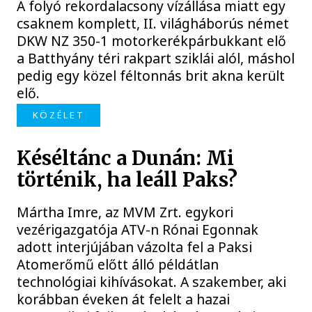
A folyó rekordalacsony vízállása miatt egy
csaknem komplett, II. világháborús német
DKW NZ 350-1 motorkerékpárbukkant elő
a Batthyány téri rakpart sziklái alól, máshol
pedig egy közel féltonnás brit akna került
elő.
KÖZÉLET
Késéltánc a Dunán: Mi
történik, ha leáll Paks?
Mártha Imre, az MVM Zrt. egykori
vezérigazgatója ATV-n Rónai Egonnak
adott interjújában vázolta fel a Paksi
Atomerőmű előtt álló példátlan
technológiai kihívásokat. A szakember, aki
korábban éveken át felelt a hazai