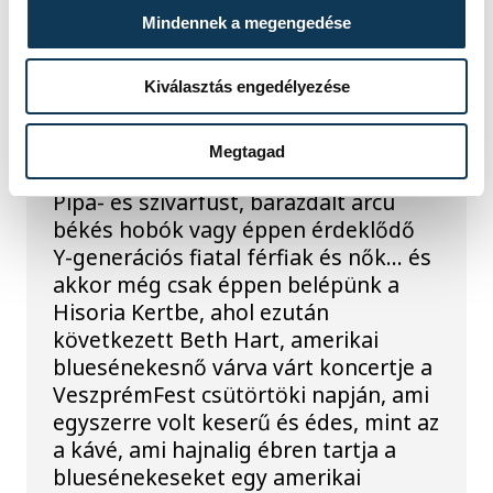
Mindennek a megengedése
KULTÚRA
Kiválasztás engedélyezése
Beth Hart és a démonjai
Megtagad
Pipa- és szivarfüst, barázdált arcú
békés hobók vagy éppen érdeklődő
Y-generációs fiatal férfiak és nők… és
akkor még csak éppen belépünk a
Hisoria Kertbe, ahol ezután
következett Beth Hart, amerikai
bluesénekesnő várva várt koncertje a
VeszprémFest csütörtöki napján, ami
egyszerre volt keserű és édes, mint az
a kávé, ami hajnalig ébren tartja a
bluesénekeseket egy amerikai