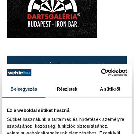
TOVÁBBI CIKKEK
VESZPRÉMFEST
Beleegyezés
Részletek
A sütikről
Pink Martinivel
frissültünk a hőségben
Ez a weboldal sütiket használ
Nemzetközi repertoárral lépett
Sütiket használunk a tartalmak és hirdetések személyre
színpadra a História kertben
szabásához, közösségi funkciók biztosításához,
szombaton Thomas Lauderdale
valamint weboldalforgalmunk elemzéséhez. Ezenkívül