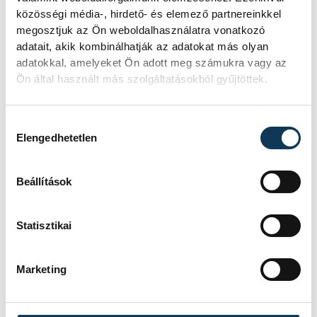
zongorista zenekara, a Pink Martini.
közösségi média-, hirdető- és elemező partnereinkkel
megosztjuk az Ön weboldalhasználatra vonatkozó
adatait, akik kombinálhatják az adatokat más olyan
adatokkal, amelyeket Ön adott meg számukra vagy az
KULTÚRA
Ön által használt más szolgáltatásokból gyűjtöttek.
A Kraftwerket nem elég
Hozzájárulás kiválasztása
hallgatni, át kell élni!
Elengedhetetlen
Kevés koncert után érzi azt az ember,
Beállítások
hogy nem csupán egy előadást látott,
hanem egy darabka zenetörténelmet.
A Kraftwerk veszprémi fellépése
Statisztikai
számomra pontosan ilyen élmény
volt, futurisztikus látvány, ikonikus
Marketing
elektronikus hangzás és egy este,
amelyet techno-rajongóként
valószínűleg soha nem felejtek el.