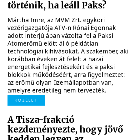
történik, ha leáll Paks?
Mártha Imre, az MVM Zrt. egykori
vezérigazgatója ATV-n Rónai Egonnak
adott interjújában vázolta fel a Paksi
Atomerőmű előtt álló példátlan
technológiai kihívásokat. A szakember, aki
korábban éveken át felelt a hazai
energetikai fejlesztésekért és a paksi
blokkok működéséért, arra figyelmeztet:
az erőmű olyan üzemállapotban van,
amelyre eredetileg nem tervezték.
KÖZÉLET
A Tisza-frakció
kezdeményezte, hogy jövő
kedden legyen az