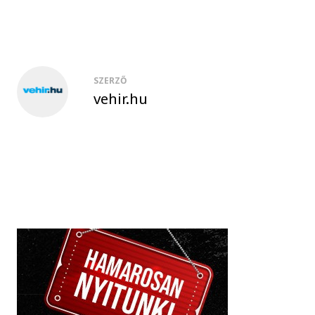
SZERZŐ
vehir.hu