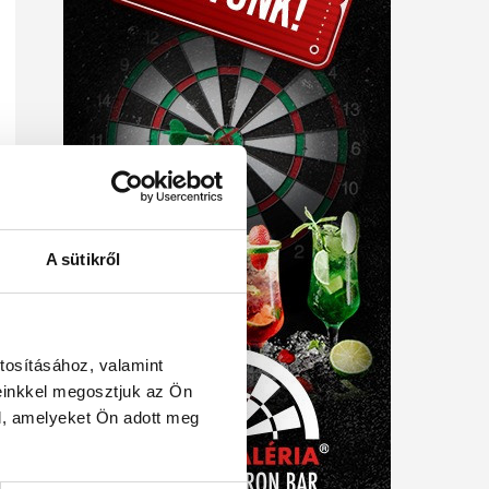
A sütikről
tosításához, valamint
einkkel megosztjuk az Ön
l, amelyeket Ön adott meg