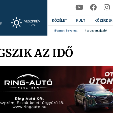
KÖZÉLET
KULT
KÖZÉRDEK
VESZPRÉM
8.
32°C
#Pannon Egyetem
#programajánló
SZIK AZ IDŐ