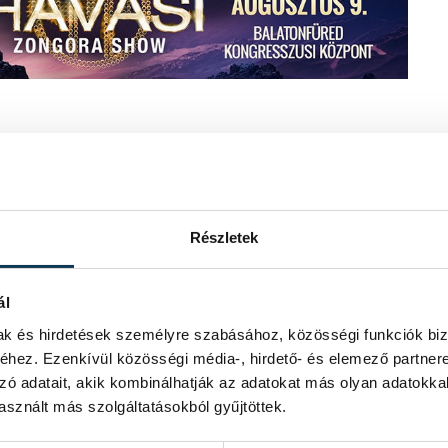
lon felhőzete okoz erősen felhős időt,
n már hosszabb időszakokra is kisüt a
kísérik. A hőmérséklet reggel 4°C-ig
Részletek
an erősen megnövekszik a felhőzet, de
tősen nem változik, húsvétra azonban
ál
mak és hirdetések személyre szabásához, közösségi funkciók biz
hez. Ezenkívül közösségi média-, hirdető- és elemező partner
zó adatait, akik kombinálhatják az adatokat más olyan adatokka
onthatás várható
. Sokaknál
sznált más szolgáltatásokból gyűjtöttek.
ág
,
fáradékonyság
. Ingadozhat a
het, emiatt a közlekedésben