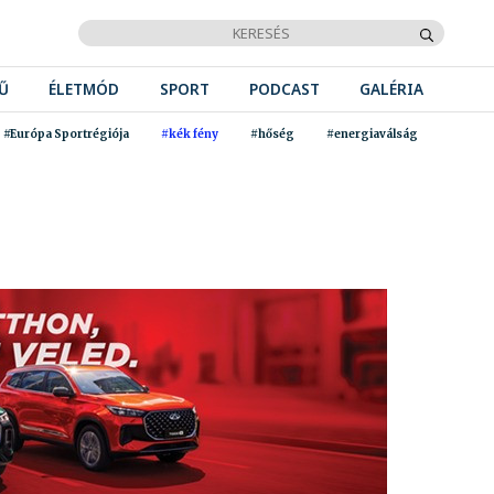
Ű
ÉLETMÓD
SPORT
PODCAST
GALÉRIA
#Európa Sportrégiója
#kék fény
#hőség
#energiaválság