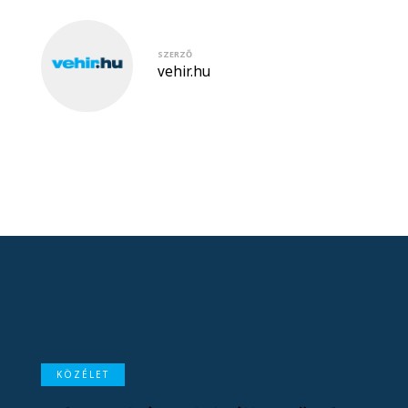
SZERZŐ
vehir.hu
KÖZÉLET