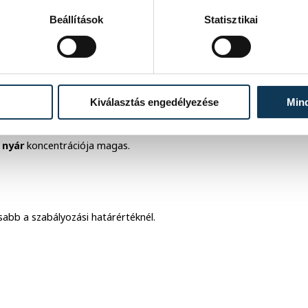
Beállítások
Statisztikai
s Osztály
mérése
szerint
Veszprémben
 alapján a város levegő-egészségügyi
Kiválasztás engedélyezése
Min
a
nyár
koncentrációja magas.
abb a szabályozási határértéknél.