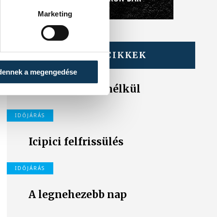
Marketing
TOVÁBBI CIKKEK
IDŐJÁRÁS
dennek a megengedése
Nyár, forróság nélkül
IDŐJÁRÁS
Icipici felfrissülés
IDŐJÁRÁS
A legnehezebb nap