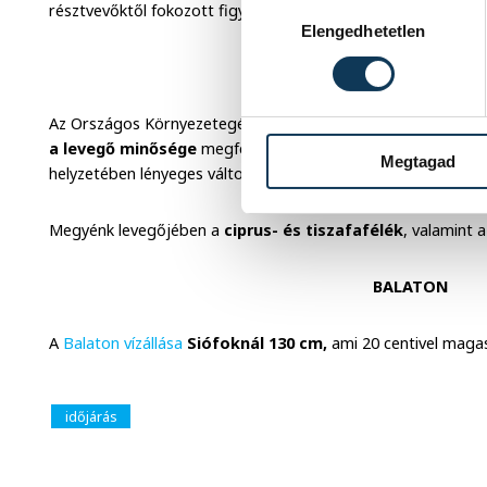
Hozzájárulás kiválasztása
résztvevőktől fokozott figyelem szükséges.
Elengedhetetlen
LEVEGŐ
Az Országos Környezetegészségügyi Intézet Levegőhigiéné
a levegő minősége
megfelelő. A meteorológiai előrejelzés
Megtagad
helyzetében lényeges változás nem várható.
Megyénk levegőjében a
ciprus- és tiszafafélék
, valamint 
BALATON
A
Balaton vízállása
Siófoknál 130 cm,
ami 20 centivel magas
időjárás