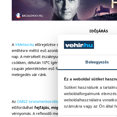
IDŐJÁRÁS
A
VMeteo.hu
előrejelzése szerint
kedden
egy mediterrán cik
említésre méltó eső azonban nem várható. A délutáni órákba
nap. A mérsékelt északnyugati szelet időnként élénk lökések 
Beleegyezés
csökken, délután 10°C ígérkezik.
A hét nagy részében
gyakr
csupán jelentéktelen eső fordulhat elő. A hőmérséklet jelen
melegedés vár ránk.
Ez a weboldal sütiket haszn
Sütiket használunk a tartal
KÖZÉRZET
weboldalforgalmunk elemzésé
weboldalhasználatra vonatko
Az
OMSZ orvosmeteorológiai előrejelzése
szerint
kettős fr
számukra vagy az Ön által ha
előfordulhat
fejfájás, migrén, szédülés
, illetve
álmatlans
vérnyomás. A reflexidő megnyúlhat, a cselekvési reakció kés