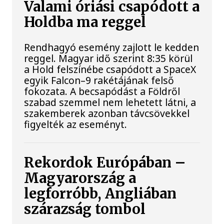
Valami óriási csapódott a
Holdba ma reggel
Rendhagyó esemény zajlott le kedden
reggel. Magyar idő szerint 8:35 körül
a Hold felszínébe csapódott a SpaceX
egyik Falcon–9 rakétájának felső
fokozata. A becsapódást a Földről
szabad szemmel nem lehetett látni, a
szakemberek azonban távcsövekkel
figyelték az eseményt.
Rekordok Európában –
Magyarország a
legforróbb, Angliában
szárazság tombol