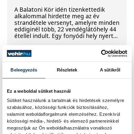
A Balatoni Kör idén tizenkettedik
alkalommal hirdette meg az év
strandétele versenyt, amelyre minden
eddiginél több, 22 vendéglátóhely 44
étellel indult. Egy fonyódi hely nyert...
Meglepték az elemzőket
a júliusi inflációs adatok
Beleegyezés
Részletek
A sütikről
Hatalmas meglepetésként értékelték
az elemzők a júliusi, 1,2 százalékos
Ez a weboldal sütiket használ
inflációs adatot.
Sütiket használunk a tartalmak és hirdetések személyre
szabásához, közösségi funkciók biztosításához,
valamint weboldalforgalmunk elemzéséhez. Ezenkívül
Sorra kerülnek elő
közösségi média-, hirdető- és elemező partnereinkkel
világháborús leletek az
megosztjuk az Ön weboldalhasználatra vonatkozó