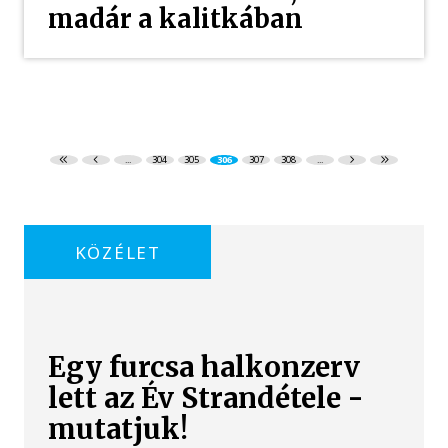
madár a kalitkában
...
304
305
306
307
308
...
KÖZÉLET
Egy furcsa halkonzerv
lett az Év Strandétele -
mutatjuk!