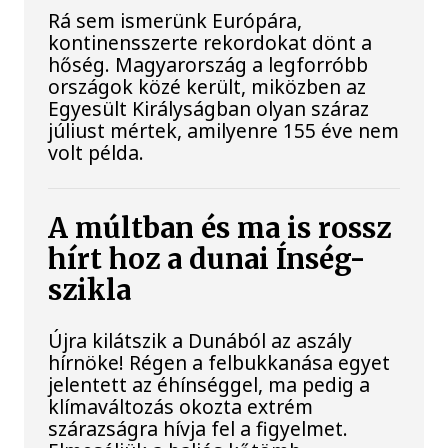
Rá sem ismerünk Európára,
kontinensszerte rekordokat dönt a
hőség. Magyarország a legforróbb
országok közé került, miközben az
Egyesült Királyságban olyan száraz
júliust mértek, amilyenre 155 éve nem
volt példa.
A múltban és ma is rossz
hírt hoz a dunai Ínség-
szikla
Újra kilátszik a Dunából az aszály
hírnöke! Régen a felbukkanása egyet
jelentett az éhínséggel, ma pedig a
klímaváltozás okozta extrém
szárazságra hívja fel a figyelmet.