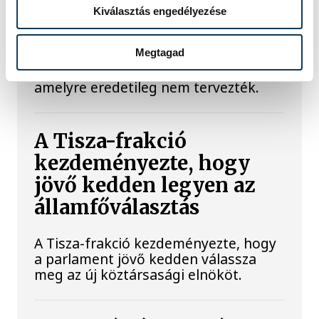
szakember, aki korábban éveken át
Kiválasztás engedélyezése
felelt a hazai energetikai
fejlesztésekért és a paksi blokkok
működéséért, arra figyelmeztet: az
Megtagad
erőmű olyan üzemállapotban van,
amelyre eredetileg nem tervezték.
A Tisza-frakció
kezdeményezte, hogy
jövő kedden legyen az
államfőválasztás
A Tisza-frakció kezdeményezte, hogy
a parlament jövő kedden válassza
meg az új köztársasági elnököt.