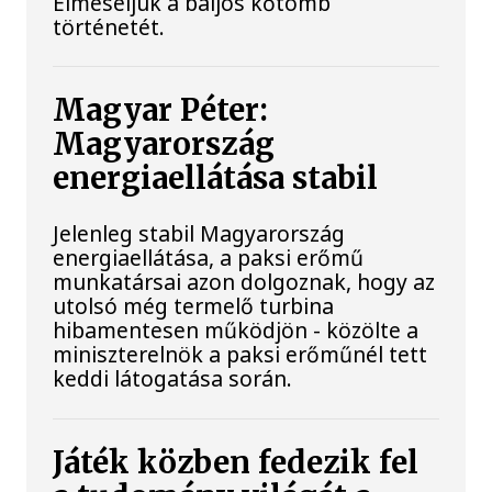
Elmeséljük a baljós kőtömb
történetét.
Magyar Péter:
Magyarország
energiaellátása stabil
Jelenleg stabil Magyarország
energiaellátása, a paksi erőmű
munkatársai azon dolgoznak, hogy az
utolsó még termelő turbina
hibamentesen működjön - közölte a
miniszterelnök a paksi erőműnél tett
keddi látogatása során.
Játék közben fedezik fel