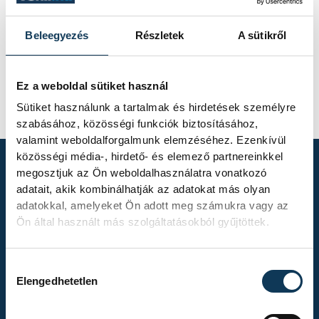
Beleegyezés
Részletek
A sütikről
Ez a weboldal sütiket használ
Sütiket használunk a tartalmak és hirdetések személyre
szabásához, közösségi funkciók biztosításához,
valamint weboldalforgalmunk elemzéséhez. Ezenkívül
közösségi média-, hirdető- és elemező partnereinkkel
megosztjuk az Ön weboldalhasználatra vonatkozó
adatait, akik kombinálhatják az adatokat más olyan
TOVÁBBI
adatokkal, amelyeket Ön adott meg számukra vagy az
ALBUMOK
Ön által használt más szolgáltatásokból gyűjtöttek.
Hozzájárulás kiválasztása
Elengedhetetlen