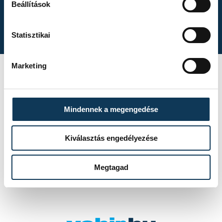
Gasper Marguc
Beállítások
búcsúmérkőzése
Statisztikai
Marketing
A One Veszprém
idénynyitó
Mindennek a megengedése
sajtótájékoztatója
Kiválasztás engedélyezése
Megtagad