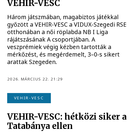
VEHIR-VESC
Három játszmában, magabiztos játékkal
győzött a VEHIR-VESC a VIDUX-Szegedi RSE
otthonában a női röplabda NB I Liga
rájátszásának A csoportjában. A
veszprémiek végig kézben tartották a
mérkőzést, és megérdemelt, 3–0-s sikert
arattak Szegeden.
2026. MÁRCIUS 22. 21:29
VEHIR-VESC
VEHIR-VESC: hétközi siker a
Tatabánya ellen