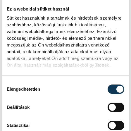
Hatalmas meglepetésként értékelték
Ez a weboldal sütiket használ
az elemzők a júliusi, 1,2 százalékos
Sütiket használunk a tartalmak és hirdetések személyre
inflációs adatot.
szabásához, közösségi funkciók biztosításához,
valamint weboldalforgalmunk elemzéséhez. Ezenkívül
közösségi média-, hirdető- és elemező partnereinkkel
Sorra kerülnek elő
megosztjuk az Ön weboldalhasználatra vonatkozó
világháborús leletek az
adatait, akik kombinálhatják az adatokat más olyan
adatokkal, amelyeket Ön adott meg számukra vagy az
alacsony Dunából
Ön által használt más szolgáltatásokból gyűjtöttek.
A folyó rekordalacsony vízállása miatt
egy csaknem komplett, II.
Hozzájárulás kiválasztása
világháborús német DKW NZ 350-1
Elengedhetetlen
motorkerékpárbukkant elő a
Batthyány téri rakpart sziklái alól,
Beállítások
máshol pedig egy közel féltonnás brit
akna került elő.
Statisztikai