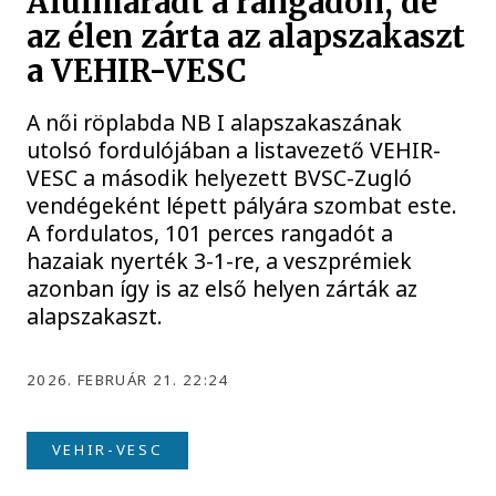
Alulmaradt a rangadón, de
az élen zárta az alapszakaszt
a VEHIR-VESC
A női röplabda NB I alapszakaszának
utolsó fordulójában a listavezető VEHIR-
VESC a második helyezett BVSC-Zugló
vendégeként lépett pályára szombat este.
A fordulatos, 101 perces rangadót a
hazaiak nyerték 3-1-re, a veszprémiek
azonban így is az első helyen zárták az
alapszakaszt.
2026. FEBRUÁR 21. 22:24
VEHIR-VESC