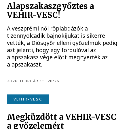
Alapszakaszgyőztes a
VEHIR-VESC!
A veszprémi női röplabdázók a
tizennyolcadik bajnokijukat is sikerrel
vették, a Diósgyőr elleni győzelmük pedig
azt jelenti, hogy egy fordulóval az
alapszakasz vége előtt megnyerték az
alapszakaszt.
2026. FEBRUÁR 15. 20:26
VEHIR-VESC
Megküzdött a VEHIR-VESC
a győzelemért