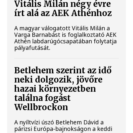
Vitális Milán négy évre
írt alá az AEK Athénhoz
A magyar válogatott Vitális Milán a
Varga Barnabást is foglalkoztató AEK
Athén labdarúgócsapatában folytatja
pályafutását.
Betlehem szerint az idő
neki dolgozik, jövőre
hazai környezetben
találna fogást
Wellbrockon
A nyíltvízi úszó Betlehem Dávid a
párizsi Európa-bajnokságon a keddi