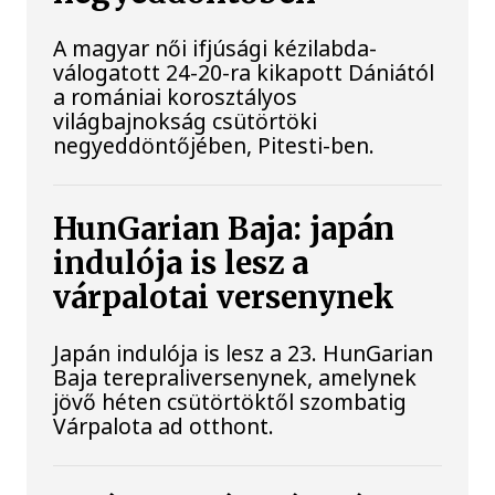
A magyar női ifjúsági kézilabda-
válogatott 24-20-ra kikapott Dániától
a romániai korosztályos
világbajnokság csütörtöki
negyeddöntőjében, Pitesti-ben.
HunGarian Baja: japán
indulója is lesz a
várpalotai versenynek
Japán indulója is lesz a 23. HunGarian
Baja terepraliversenynek, amelynek
jövő héten csütörtöktől szombatig
Várpalota ad otthont.