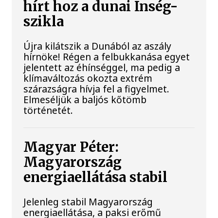
hírt hoz a dunai Ínség-
szikla
Újra kilátszik a Dunából az aszály
hírnöke! Régen a felbukkanása egyet
jelentett az éhínséggel, ma pedig a
klímaváltozás okozta extrém
szárazságra hívja fel a figyelmet.
Elmeséljük a baljós kőtömb
történetét.
Magyar Péter:
Magyarország
energiaellátása stabil
Jelenleg stabil Magyarország
energiaellátása, a paksi erőmű