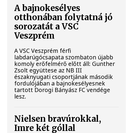
A bajnokesélyes
otthonában folytatná jó
sorozatát a VSC
Veszprém
A VSC Veszprém férfi
labdarúgócsapata szombaton újabb
komoly erőfelmérő előtt áll: Gunther
Zsolt együttese az NB III
északnyugati csoportjának második
fordulójában a bajnokesélyesnek
tartott Dorogi Bányász FC vendége
lesz.
Nielsen bravúrokkal,
Imre két góllal