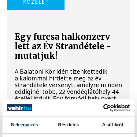
KÖZÉLET
Egy furcsa halkonzerv
lett az Év Strandétele -
mutatjuk!
A Balatoni Kör idén tizenkettedik
alkalommal hirdette meg az év
strandétele versenyt, amelyre minden
eddiginél több, 22 vendéglátóhely 44
étellel indult. Egy fonyódi hely nyert...
Meglepték az elemzőket
Beleegyezés
Részletek
A sütikről
a júliusi inflációs adatok