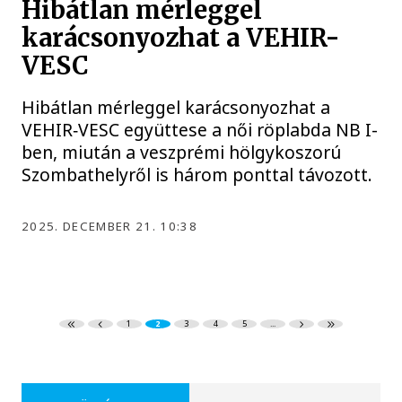
Hibátlan mérleggel
karácsonyozhat a VEHIR-
VESC
Hibátlan mérleggel karácsonyozhat a
VEHIR‑VESC együttese a női röplabda NB I-
ben, miután a veszprémi hölgykoszorú
Szombathelyről is három ponttal távozott.
2025. DECEMBER 21. 10:38
1
2
3
4
5
...