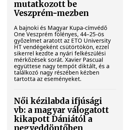
mutatkozott be
Veszprém-mezben
A bajnoki és Magyar Kupa-címvédő
One Veszprém fölényes, 44–25-ös
győzelmet aratott az ETO University
HT vendégeként csütörtökön, ezzel
sikerrel kezdte a nyári felkészülési
mérkőzések sorát. Xavier Pascual
együttese nagy tempót diktált, és a
találkozó nagy részében kézben
tartotta az eseményeket.
Női kézilabda ifjúsági
vb: a magyar válogatott
kikapott Dániától a
negyeddöntőben