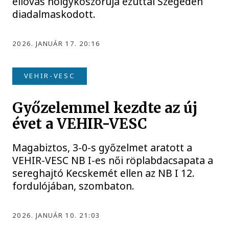
éllovas hölgykoszorúja ezúttal Szegeden
diadalmaskodott.
2026. JANUÁR 17. 20:16
VEHIR-VESC
Győzelemmel kezdte az új
évet a VEHIR-VESC
Magabiztos, 3-0-s győzelmet aratott a
VEHIR-VESC NB I-es női röplabdacsapata a
sereghajtó Kecskemét ellen az NB I 12.
fordulójában, szombaton.
2026. JANUÁR 10. 21:03