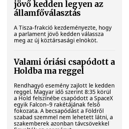
jövő kedden legyen az
államfőválasztás
A Tisza-frakció kezdeményezte, hogy
a parlament jövő kedden válassza
meg az új köztársasági elnököt.
Valami óriási csapódott a
Holdba ma reggel
Rendhagyó esemény zajlott le kedden
reggel. Magyar idő szerint 8:35 körül
a Hold felszínébe csapódott a SpaceX
egyik Falcon–9 rakétájának felső
fokozata. A becsapódást a Földről
szabad szemmel nem lehetett látni, a
szakemberek azonban távcsövekkel