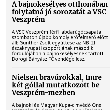
A bajnokesélyes otthonában
folytatná jó sorozatát a VSC
Veszprém
A VSC Veszprém férfi labdarúgócsapata
szombaton újabb komoly erőfelmérő előtt
áll: Gunther Zsolt együttese az NB III
északnyugati csoportjának második
fordulójában a bajnokesélyesnek tartott
Dorogi Bányász FC vendége lesz.
Nielsen bravúrokkal, Imre
két góllal mutatkozott be
Veszprém-mezben
A bajnoki és Magyar Kupa-címvédő One