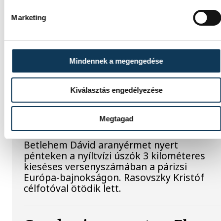
Marketing
SPORT
Mindennek a megengedése
Betlehem Dávid Európa-
Kiválasztás engedélyezése
bajnok a 3 km-es kieséses
versenyben!
Megtagad
Betlehem Dávid aranyérmet nyert
pénteken a nyíltvízi úszók 3 kilométeres
kieséses versenyszámában a párizsi
Európa-bajnokságon. Rasovszky Kristóf
célfotóval ötödik lett.