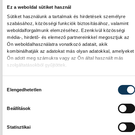
Látványos kísérletek, kreatív feladatok és
sok-sok élmény várja a gyerekeket a
Ez a weboldal sütiket használ
veszprémi Tinker Labsben. Videónkban
Sütiket használunk a tartalmak és hirdetések személyre
Balassa Marietta, a központ vezetője
szabásához, közösségi funkciók biztosításához, valamint
mutatja be, hogyan teszik izgalmassá a
weboldalforgalmunk elemzéséhez. Ezenkívül közösségi
természettudományok megismerését.
média-, hirdető- és elemező partnereinkkel megosztjuk az
Ön weboldalhasználatra vonatkozó adatait, akik
kombinálhatják az adatokat más olyan adatokkal, amelyeket
Augusztus 12-én
Ön adott meg számukra vagy az Ön által használt más
napfogyatkozás és
szolgáltatásokból gyűjtöttek.
csillaghullás is vár ránk
Hozzájárulás kiválasztása
Elengedhetetlen
Az év legsűrűbb csillagászati napján,
augusztus 12-én éjjel tetőzik majd a
Perseidák hullócsillagraj, de ugyanezen a
Beállítások
napon részleges napfogyatkozást is meg
lehet majd figyelni.
Statisztikai