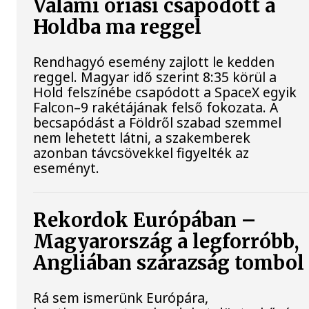
Valami óriási csapódott a
Holdba ma reggel
Rendhagyó esemény zajlott le kedden
reggel. Magyar idő szerint 8:35 körül a
Hold felszínébe csapódott a SpaceX egyik
Falcon–9 rakétájának felső fokozata. A
becsapódást a Földről szabad szemmel
nem lehetett látni, a szakemberek
azonban távcsövekkel figyelték az
eseményt.
Rekordok Európában –
Magyarország a legforróbb,
Angliában szárazság tombol
Rá sem ismerünk Európára,