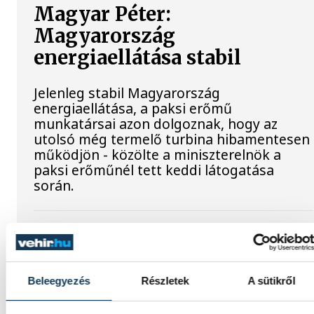
Magyar Péter:
Magyarország
energiaellátása stabil
Jelenleg stabil Magyarország
energiaellátása, a paksi erőmű
munkatársai azon dolgoznak, hogy az
utolsó még termelő turbina hibamentesen
működjön - közölte a miniszterelnök a
paksi erőműnél tett keddi látogatása
során.
Játék közben fedezik fel a
tudomány világát a
veszprémi gyerekek
Beleegyezés
Részletek
A sütikről