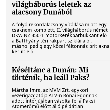
világháborús leletek az
alacsony Dunából
A folyó rekordalacsony vízállása miatt egy
csaknem komplett, II. világháborús német
DKW NZ 350-1 motorkerékpárbukkant elő
a Batthyány téri rakpart sziklái alól,
máshol pedig egy közel féltonnás brit akna
került elő.
Késéltánc a Dunán: Mi
történik, ha leáll Paks?
Mártha Imre, az MVM Zrt. egykori
vezérigazgatója ATV-n Rónai Egonnak
adott interjújában vázolta fel a Paksi
Atomerőmű előtt álló példátlan