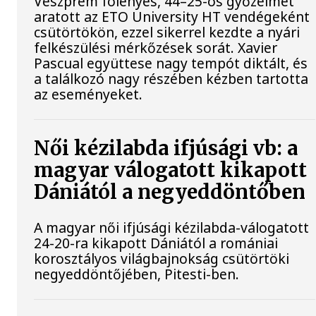
Veszprém fölényes, 44–25-ös győzelmet
aratott az ETO University HT vendégeként
csütörtökön, ezzel sikerrel kezdte a nyári
felkészülési mérkőzések sorát. Xavier
Pascual együttese nagy tempót diktált, és
a találkozó nagy részében kézben tartotta
az eseményeket.
Női kézilabda ifjúsági vb: a
magyar válogatott kikapott
Dániától a negyeddöntőben
A magyar női ifjúsági kézilabda-válogatott
24-20-ra kikapott Dániától a romániai
korosztályos világbajnokság csütörtöki
negyeddöntőjében, Pitesti-ben.