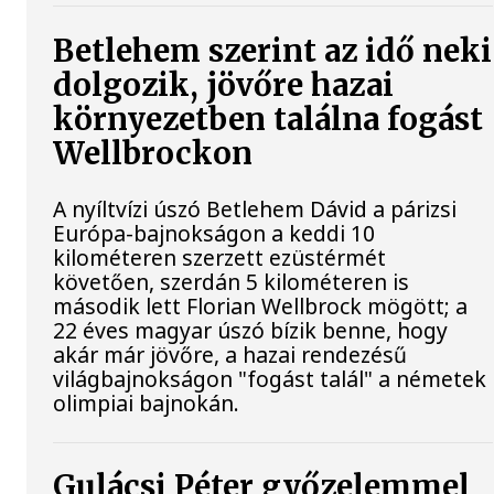
Betlehem szerint az idő neki
dolgozik, jövőre hazai
környezetben találna fogást
Wellbrockon
A nyíltvízi úszó Betlehem Dávid a párizsi
Európa-bajnokságon a keddi 10
kilométeren szerzett ezüstérmét
követően, szerdán 5 kilométeren is
második lett Florian Wellbrock mögött; a
22 éves magyar úszó bízik benne, hogy
akár már jövőre, a hazai rendezésű
világbajnokságon "fogást talál" a németek
olimpiai bajnokán.
Gulácsi Péter győzelemmel