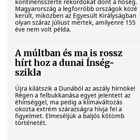
kontinensszerte rekordokat dönt a hőség.
Magyarország a legforróbb országok közé
került, miközben az Egyesült Királyságban
olyan száraz júliust mértek, amilyenre 155
éve nem volt példa.
A múltban és ma is rossz
hírt hoz a dunai Ínség-
szikla
Újra kilátszik a Dunából az aszály hírnöke!
Régen a felbukkanása egyet jelentett az
éhínséggel, ma pedig a klímaváltozás
okozta extrém szárazságra hívja fel a
figyelmet. Elmeséljük a baljós kőtömb
történetét.