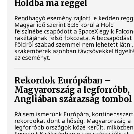
Holdba ma reggel
Rendhagyó esemény zajlott le kedden regge
Magyar idő szerint 8:35 körül a Hold
felszínébe csapódott a SpaceX egyik Falcon
rakétájának felső fokozata. A becsapódást 
Földről szabad szemmel nem lehetett látni,
szakemberek azonban távcsövekkel figyelt
az eseményt.
Rekordok Európában –
Magyarország a legforróbb,
Angliában szárazság tombol
Rá sem ismerünk Európára, kontinensszert
rekordokat dönt a hőség. Magyarország a
legforróbb országok közé került, miközben
Egyesült Királyságban olyan száraz júliust