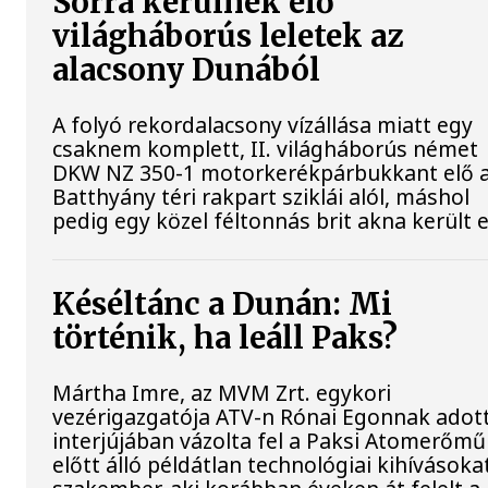
Sorra kerülnek elő
világháborús leletek az
alacsony Dunából
A folyó rekordalacsony vízállása miatt egy
csaknem komplett, II. világháborús német
DKW NZ 350-1 motorkerékpárbukkant elő 
Batthyány téri rakpart sziklái alól, máshol
pedig egy közel féltonnás brit akna került e
Késéltánc a Dunán: Mi
történik, ha leáll Paks?
Mártha Imre, az MVM Zrt. egykori
vezérigazgatója ATV-n Rónai Egonnak adot
interjújában vázolta fel a Paksi Atomerőmű
előtt álló példátlan technológiai kihívásokat