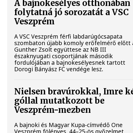
A bajnokesélyes otthonában
folytatná jó sorozatát a VSC
Veszprém
A VSC Veszprém férfi labdarúgócsapata
szombaton újabb komoly erőfelmérő előtt á
Gunther Zsolt együttese az NB III
északnyugati csoportjának második
fordulójában a bajnokesélyesnek tartott
Dorogi Bányász FC vendége lesz.
Nielsen bravúrokkal, Imre k
góllal mutatkozott be
Veszprém-mezben
A bajnoki és Magyar Kupa-címvédő One
Veszprém fölényes, 44–25-ös győzelmet