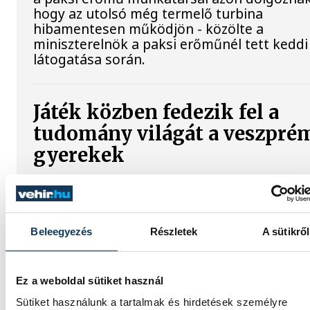
hogy az utolsó még termelő turbina
hibamentesen működjön - közölte a
miniszterelnök a paksi erőműnél tett keddi
látogatása során.
Játék közben fedezik fel a
tudomány világát a veszpré
gyerekek
Látványos kísérletek, kreatív feladatok és
sok-sok élmény várja a gyerekeket a
veszprémi Tinker Labsben. Videónkban
Beleegyezés
Részletek
A sütikről
Balassa Marietta, a központ vezetője mutat
be, hogyan teszik izgalmassá a
természettudományok megismerését.
Ez a weboldal sütiket használ
Sütiket használunk a tartalmak és hirdetések személyre