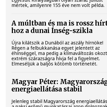
mértek, amilyenre 155 éve nem volt példa.
A múltban és ma is rossz hír
hoz a dunai Ínség-szikla
Újra kilátszik a Dunából az aszály hírnöke!
Régen a felbukkanása egyet jelentett az
éhínséggel, ma pedig a klímaváltozás okoz
extrém szárazságra hívja fel a figyelmet.
Elmeséljük a baljós kőtömb történetét.
Magyar Péter: Magyarorszá
energiaellátása stabil
Jelenleg stabil Magyarország energiaellátás
a paksi erőmű munkatársai azon dolgoznak