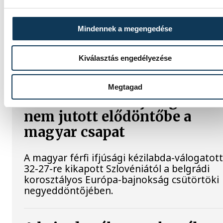
Gyurkovics a masters Eb
legjobbja
Mindennek a megengedése
Az Európa-bajnoki és a grand master címet 
elnyerte Gyurkovics Ferenc a masters
Kiválasztás engedélyezése
súlyemelő kontinenstornán.
Megtagad
Férfi kézilabda ifjúsági Eb:
nem jutott elődöntőbe a
magyar csapat
A magyar férfi ifjúsági kézilabda-válogatot
32-27-re kikapott Szlovéniától a belgrádi
korosztályos Európa-bajnokság csütörtöki
negyeddöntőjében.