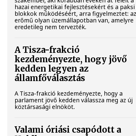
szakember, aki korábban éveken át felelt a
hazai energetikai fejlesztésekért és a paksi
blokkok működéséért, arra figyelmeztet: a
erőmű olyan üzemállapotban van, amelyre
eredetileg nem tervezték.
A Tisza-frakció
kezdeményezte, hogy jövő
kedden legyen az
államfőválasztás
A Tisza-frakció kezdeményezte, hogy a
parlament jövő kedden válassza meg az új
köztársasági elnököt.
Valami óriási csapódott a