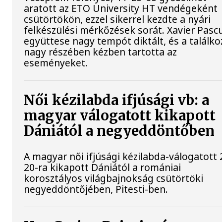
aratott az ETO University HT vendégeként
csütörtökön, ezzel sikerrel kezdte a nyári
felkészülési mérkőzések sorát. Xavier Pasc
együttese nagy tempót diktált, és a találko
nagy részében kézben tartotta az
eseményeket.
Női kézilabda ifjúsági vb: a
magyar válogatott kikapott
Dániától a negyeddöntőben
A magyar női ifjúsági kézilabda-válogatott 
20-ra kikapott Dániától a romániai
korosztályos világbajnokság csütörtöki
negyeddöntőjében, Pitesti-ben.