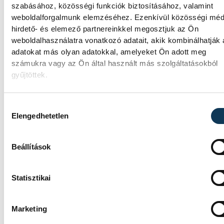
szabásához, közösségi funkciók biztosításához, valamint
weboldalforgalmunk elemzéséhez. Ezenkívül közösségi méd
SPORT
hirdető- és elemező partnereinkkel megosztjuk az Ön
weboldalhasználatra vonatkozó adatait, akik kombinálhatják
adatokat más olyan adatokkal, amelyeket Ön adott meg
számukra vagy az Ön által használt más szolgáltatásokból
gyűjtöttek.
Betlehem Dávid Európa-
bajnok a 3 km-es kieséses
Hozzájárulás kiválasztása
versenyben!
Elengedhetetlen
Betlehem Dávid aranyérmet nyert pénteke
Beállítások
nyíltvízi úszók 3 kilométeres kieséses
versenyszámában a párizsi Európa-
bajnokságon. Rasovszky Kristóf célfotóval
Statisztikai
ötödik lett.
Marketing