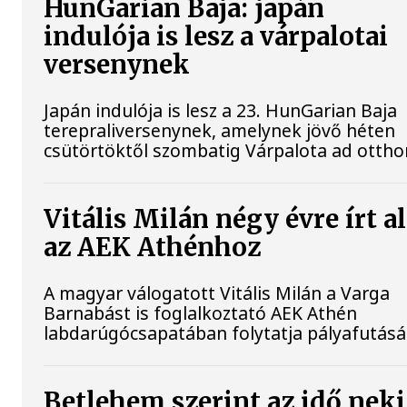
HunGarian Baja: japán
indulója is lesz a várpalotai
versenynek
Japán indulója is lesz a 23. HunGarian Baja
terepraliversenynek, amelynek jövő héten
csütörtöktől szombatig Várpalota ad ottho
Vitális Milán négy évre írt a
az AEK Athénhoz
A magyar válogatott Vitális Milán a Varga
Barnabást is foglalkoztató AEK Athén
labdarúgócsapatában folytatja pályafutásá
Betlehem szerint az idő neki