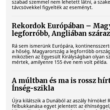
szabad szemmel nem lehetett látni, a sza
távcsövekkel figyelték az eseményt.
Rekordok Európában – Magy
legforróbb, Angliában szára
Rá sem ismerünk Európára, kontinensszert
a hőség. Magyarország a legforróbb ország
miközben az Egyesült Királyságban olyan sz
mértek, amilyenre 155 éve nem volt példa.
A múltban és ma is rossz hír
Ínség-szikla
Újra kilátszik a Dunából az aszály hírnöke!
felbukkanása egyet jelentett az éhínséggel