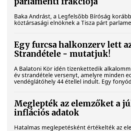
parlamenti frakciója
Baka Andrást, a Legfelsőbb Bíróság korábbi 
köztársasági elnöknek a Tisza párt parlamen
Egy furcsa halkonzerv lett a
Strandétele - mutatjuk!
A Balatoni Kör idén tizenkettedik alkalomm
év strandétele versenyt, amelyre minden ed
vendéglátóhely 44 étellel indult. Egy fonyódi
Meglepték az elemzőket a jú
inflációs adatok
Hatalmas meglepetésként értékelték az elem