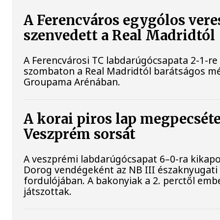
A Ferencváros egygólos vere
szenvedett a Real Madridtól
A Ferencvárosi TC labdarúgócsapata 2-1-re
szombaton a Real Madridtól barátságos m
Groupama Arénában.
A korai piros lap megpecséte
Veszprém sorsát
A veszprémi labdarúgócsapat 6–0-ra kikapo
Dorog vendégeként az NB III északnyugati 
fordulójában. A bakonyiak a 2. perctől em
játszottak.