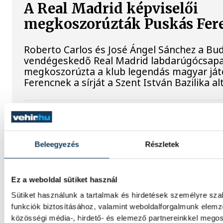
A Real Madrid képviselői
megkoszorúzták Puskás Fere
Roberto Carlos és José Ángel Sánchez a B
vendégeskedő Real Madrid labdarúgócsapa
megkoszorúzta a klub legendás magyar já
Ferencnek a sírját a Szent István Bazilika 
Súlyos sikerek küszöbén
Három VEDAC-os súlyemelő is bekerült az O
Beleegyezés
Részletek
Reménységek Versenyére (ORV) készülő ma
mindhárman remek formát mutattak az elm
Ez a weboldal sütiket használ
Sütiket használunk a tartalmak és hirdetések személyre sz
Vizes Eb: bronzérmes a magy
funkciók biztosításához, valamint weboldalforgalmunk elem
váltó
közösségi média-, hirdető- és elemező partnereinkkel mego