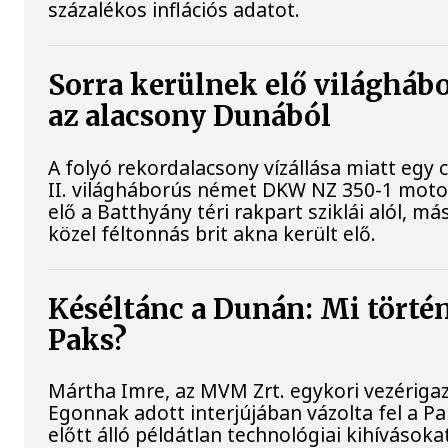
százalékos inflációs adatot.
Sorra kerülnek elő világhábo
az alacsony Dunából
A folyó rekordalacsony vízállása miatt egy
II. világháborús német DKW NZ 350-1 mot
elő a Batthyány téri rakpart sziklái alól, m
közel féltonnás brit akna került elő.
Késéltánc a Dunán: Mi történi
Paks?
Mártha Imre, az MVM Zrt. egykori vezériga
Egonnak adott interjújában vázolta fel a 
előtt álló példátlan technológiai kihívásoka