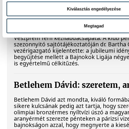
Dr. Bartha Csaba: egyértelmű
Kiválasztás engedélyezése
Bajnokok Ligája négyes dön
Megtagad
Huszonkét játékossal vág neki a 2026/27-e
Veszprém férfi kézilabdacsapata. A klub pé
szezonnyitó sajtótájékoztatóján dr. Bartha
vezérigazgató kijelentette: a jubileumi idé
begyűjtése mellett a Bajnokok Ligája négy
is egyértelmű célkitűzés.
Betlehem Dávid: szeretem, a
Betlehem Dávid azt mondta, kiváló formába
sikere kulcsának pedig azt tartja, hogy szere
olimpiai bronzérmes nyíltvízi úszó a magya
aranyérmét szerezte pénteken a párizsi viz
bajnokságon azzal, hogy megnyerte a kiesé