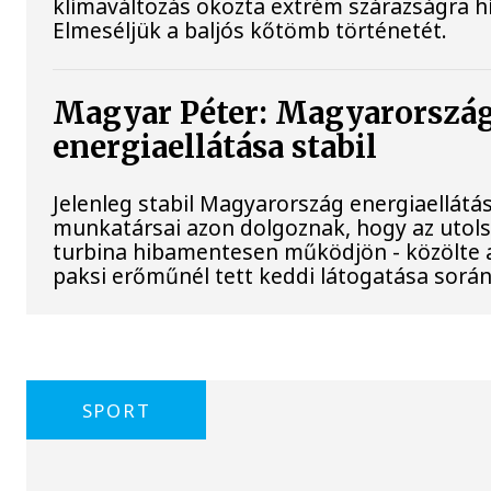
klímaváltozás okozta extrém szárazságra hív
Elmeséljük a baljós kőtömb történetét.
Magyar Péter: Magyarorszá
energiaellátása stabil
Jelenleg stabil Magyarország energiaellátá
munkatársai azon dolgoznak, hogy az utol
turbina hibamentesen működjön - közölte a
paksi erőműnél tett keddi látogatása során
SPORT