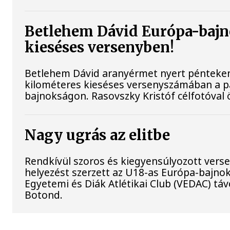
Betlehem Dávid Európa-bajn
kieséses versenyben!
Betlehem Dávid aranyérmet nyert pénteken a
kilométeres kieséses versenyszámában a pá
bajnokságon. Rasovszky Kristóf célfotóval ö
Nagy ugrás az elitbe
Rendkívül szoros és kiegyensúlyozott vers
helyezést szerzett az U18-as Európa-bajn
Egyetemi és Diák Atlétikai Club (VEDAC) tá
Botond.