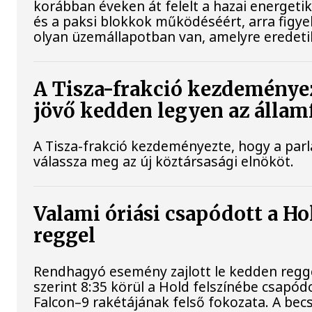
korábban éveken át felelt a hazai energetik
és a paksi blokkok működéséért, arra figy
olyan üzemállapotban van, amelyre eredeti
A Tisza-frakció kezdeménye
jövő kedden legyen az állam
A Tisza-frakció kezdeményezte, hogy a par
válassza meg az új köztársasági elnököt.
Valami óriási csapódott a H
reggel
Rendhagyó esemény zajlott le kedden regg
szerint 8:35 körül a Hold felszínébe csapód
Falcon–9 rakétájának felső fokozata. A bec