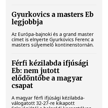
Gyurkovics a masters Eb
legjobbja
Az Európa-bajnoki és a grand master
címet is elnyerte Gyurkovics Ferenc a
masters súlyemelő kontinenstornán.
Férfi kézilabda ifjúsági
Eb: nem jutott
elődöntőbe a magyar
csapat
A magyar férfi ifjúsági kézilabda-
válogatott 32-27-re kikapott