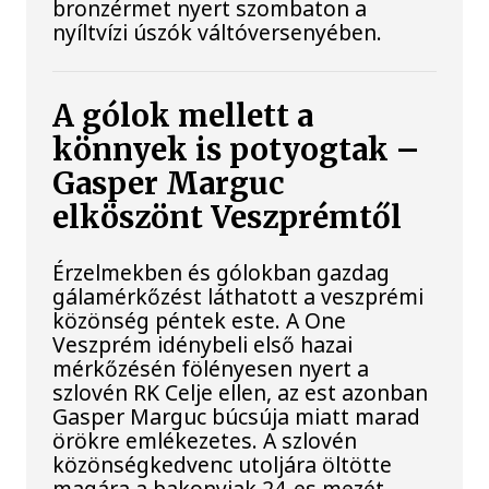
bronzérmet nyert szombaton a
nyíltvízi úszók váltóversenyében.
A gólok mellett a
könnyek is potyogtak –
Gasper Marguc
elköszönt Veszprémtől
Érzelmekben és gólokban gazdag
gálamérkőzést láthatott a veszprémi
közönség péntek este. A One
Veszprém idénybeli első hazai
mérkőzésén fölényesen nyert a
szlovén RK Celje ellen, az est azonban
Gasper Marguc búcsúja miatt marad
örökre emlékezetes. A szlovén
közönségkedvenc utoljára öltötte
magára a bakonyiak 24-es mezét,