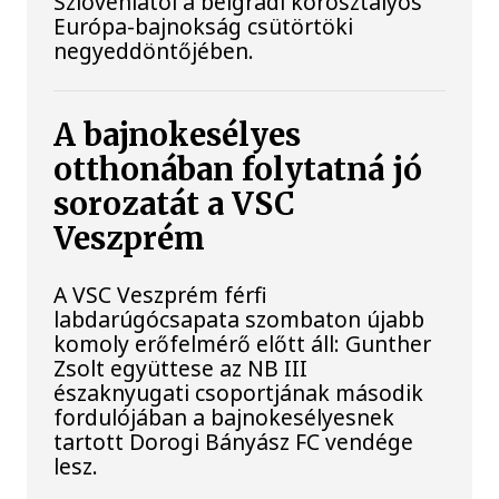
Szlovéniától a belgrádi korosztályos
Európa-bajnokság csütörtöki
negyeddöntőjében.
A bajnokesélyes
otthonában folytatná jó
sorozatát a VSC
Veszprém
A VSC Veszprém férfi
labdarúgócsapata szombaton újabb
komoly erőfelmérő előtt áll: Gunther
Zsolt együttese az NB III
északnyugati csoportjának második
fordulójában a bajnokesélyesnek
tartott Dorogi Bányász FC vendége
lesz.