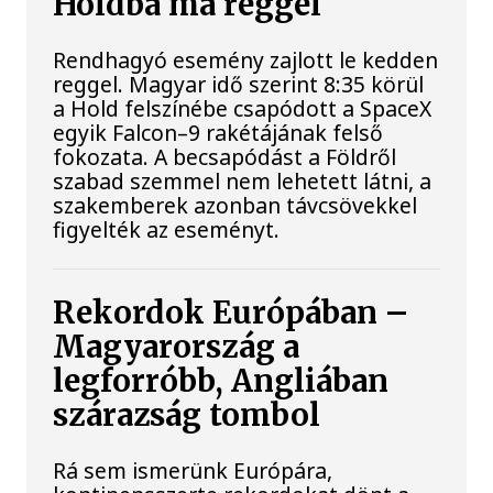
Holdba ma reggel
Rendhagyó esemény zajlott le kedden
reggel. Magyar idő szerint 8:35 körül
a Hold felszínébe csapódott a SpaceX
egyik Falcon–9 rakétájának felső
fokozata. A becsapódást a Földről
szabad szemmel nem lehetett látni, a
szakemberek azonban távcsövekkel
figyelték az eseményt.
Rekordok Európában –
Magyarország a
legforróbb, Angliában
szárazság tombol
Rá sem ismerünk Európára,