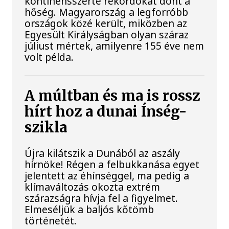
kontinensszerte rekordokat dönt a
hőség. Magyarország a legforróbb
országok közé került, miközben az
Egyesült Királyságban olyan száraz
júliust mértek, amilyenre 155 éve nem
volt példa.
A múltban és ma is rossz
hírt hoz a dunai Ínség-
szikla
Újra kilátszik a Dunából az aszály
hírnöke! Régen a felbukkanása egyet
jelentett az éhínséggel, ma pedig a
klímaváltozás okozta extrém
szárazságra hívja fel a figyelmet.
Elmeséljük a baljós kőtömb
történetét.