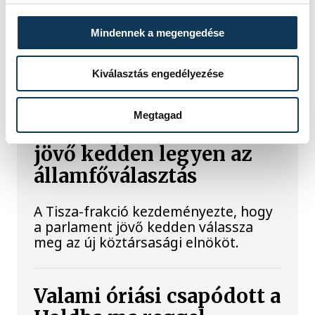
fejlesztésekért és a paksi blokkok
működéséért, arra figyelmeztet: az
Mindennek a megengedése
erőmű olyan üzemállapotban van,
amelyre eredetileg nem tervezték.
Kiválasztás engedélyezése
A Tisza-frakció
Megtagad
kezdeményezte, hogy
jövő kedden legyen az
államfőválasztás
A Tisza-frakció kezdeményezte, hogy
a parlament jövő kedden válassza
meg az új köztársasági elnököt.
Valami óriási csapódott a