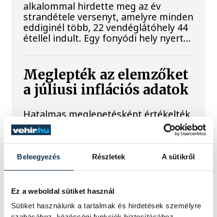
alkalommal hirdette meg az év
strandétele versenyt, amelyre minden
eddiginél több, 22 vendéglátóhely 44
étellel indult. Egy fonyódi hely nyert...
Meglepték az elemzőket
a júliusi inflációs adatok
Hatalmas meglepetésként értékelték
az elemzők a júliusi, 1,2 százalékos
inflációs adatot.
Beleegyezés
Részletek
A sütikről
Sorra kerülnek elő
világháborús leletek az
Ez a weboldal sütiket használ
alacsony Dunából
Sütiket használunk a tartalmak és hirdetések személyre
szabásához, közösségi funkciók biztosításához,