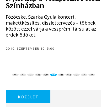
Színházban
Főzőcske, Szarka Gyula koncert,
makettkészítés, díszlettervezés – többek
között ezzel várja a veszprémi társulat az
érdeklődőket.
2010. SZEPTEMBER 10. 5:00
...
438
439
440
441
442
...
KÖZÉLET