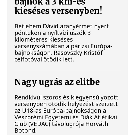
bajnok a 3 km-es
kieséses versenyben!
Betlehem Dávid aranyérmet nyert
pénteken a nyíltvízi úszók 3
kilométeres kieséses
versenyszámában a párizsi Európa-
bajnokságon. Rasovszky Kristóf
célfotóval ötödik lett.
Nagy ugrás az elitbe
Rendkívül szoros és kiegyensúlyozott
versenyben ötödik helyezést szerzett
az U18-as Európa-bajnokságon a
Veszprémi Egyetemi és Diák Atlétikai
Club (VEDAC) távolugrója Horváth
Botond.