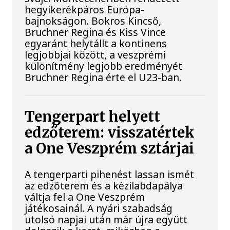
hegyikerékpáros Európa-
bajnokságon. Bokros Kincső,
Bruchner Regina és Kiss Vince
egyaránt helytállt a kontinens
legjobbjai között, a veszprémi
különítmény legjobb eredményét
Bruchner Regina érte el U23-ban.
Tengerpart helyett
edzőterem: visszatértek
a One Veszprém sztárjai
A tengerparti pihenést lassan ismét
az edzőterem és a kézilabdapálya
váltja fel a One Veszprém
játékosainál. A nyári szabadság
utolsó napjai után már újra együtt