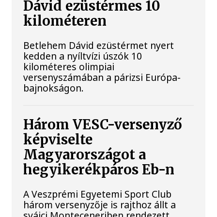
Dávid ezüstérmes 10
kilométeren
Betlehem Dávid ezüstérmet nyert
kedden a nyíltvízi úszók 10
kilométeres olimpiai
versenyszámában a párizsi Európa-
bajnokságon.
Három VESC-versenyző
képviselte
Magyarországot a
hegyikerékpáros Eb-n
A Veszprémi Egyetemi Sport Club
három versenyzője is rajthoz állt a
svájci Monteceneriben rendezett