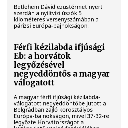
Betlehem Dávid ezüstérmet nyert
szerdán a nyíltvízi úszók 5
kilométeres versenyszámában a
párizsi Európa-bajnokságon.
Férfi kézilabda ifjúsági
Eb: a horvátok
legyőzésével
negyeddöntős a magyar
válogatott
A magyar férfi ifjúsági kézilabda-
válogatott negyeddöntőbe jutott a
Belgrádban zajló korosztályos
Európa-bajnokságon, mivel 37-32-re
legyőzte Horvátországot a