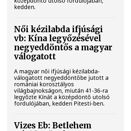
középdöntő utolsó fordulójában,
kedden.
Női kézilabda ifjúsági
vb: Kína legyőzésével
negyeddöntős a magyar
válogatott
A magyar női ifjúsági kézilabda-
válogatott negyeddöntőbe jutott a
romániai korosztályos
világbajnokságon, miután 41-36-ra
legyőzte Kínát a középdöntő utolsó
fordulójában, kedden Pitesti-ben.
Vizes Eb: Betlehem