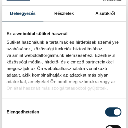
legforróbb, Angliában
Beleegyezés
Részletek
A sütikről
szárazság tombol
Rá sem ismerünk Európára,
Ez a weboldal sütiket használ
kontinensszerte rekordokat dönt a
Sütiket használunk a tartalmak és hirdetések személyre
hőség. Magyarország a legforróbb
országok közé került, miközben az
szabásához, közösségi funkciók biztosításához,
Egyesült Királyságban olyan száraz
valamint weboldalforgalmunk elemzéséhez. Ezenkívül
júliust mértek, amilyenre 155 éve nem
közösségi média-, hirdető- és elemező partnereinkkel
volt példa.
megosztjuk az Ön weboldalhasználatra vonatkozó
adatait, akik kombinálhatják az adatokat más olyan
adatokkal, amelyeket Ön adott meg számukra vagy az
A múltban és ma is rossz
Ön által használt más szolgáltatásokból gyűjtöttek.
hírt hoz a dunai Ínség-
szikla
Hozzájárulás kiválasztása
Elengedhetetlen
Újra kilátszik a Dunából az aszály