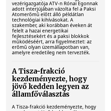
vezérigazgatója ATV-n Rónai Egonnak
adott interjújában vázolta fel a Paksi
Atomerőmű előtt álló példátlan
technológiai kihívásokat. A
szakember, aki korábban éveken át
felelt a hazai energetikai
fejlesztésekért és a paksi blokkok
működéséért, arra figyelmeztet: az
erőmű olyan üzemállapotban van,
amelyre eredetileg nem tervezték.
A Tisza-frakció
kezdeményezte, hogy
jövő kedden legyen az
államfőválasztás
A Tisza-frakció kezdeményezte, hogy