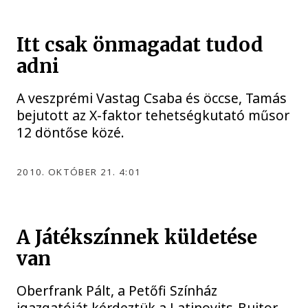
Itt csak önmagadat tudod
adni
A veszprémi Vastag Csaba és öccse, Tamás
bejutott az X-faktor tehetségkutató műsor
12 döntőse közé.
2010. OKTÓBER 21. 4:01
A Játékszínnek küldetése
van
Oberfrank Pált, a Petőfi Színház
igazgatóját kérdeztük a Latinovits-Bujtor