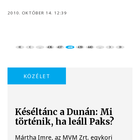
2010. OKTÓBER 14. 12:39
...
436
437
438
439
440
...
KÖZÉLET
Késéltánc a Dunán: Mi
történik, ha leáll Paks?
Mártha Imre, az MVM Zrt. egykori