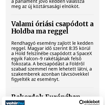
a parlament jövő kedden válassza
meg az új köztársasági elnököt.
Valami óriási csapódott a
Holdba ma reggel
Rendhagyó esemény zajlott le kedden
reggel. Magyar idő szerint 8:35 körül
a Hold felszínébe csapódott a SpaceX
egyik Falcon–9 rakétájának felső
fokozata. A becsapódást a Földről
szabad szemmel nem lehetett látni, a
szakemberek azonban távcsövekkel
figyelték az eseményt.
Rekordok Európában –
Magyarország a