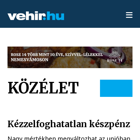
KÖZÉLET
Kézzelfoghatatlan készpénz
Nagy mértékben megváltozhat az unióban