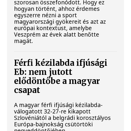
szorosan összefonódott. Hogy ez
hogyan történt, ahhoz érdemes
egyszerre nézni a sport
magyarországi gyökereit és azt az
európai kontextust, amelybe
Veszprém az évek alatt benőtte
magát.
Férfi kézilabda ifjúsági
Eb: nem jutott
elődöntőbe a magyar
csapat
A magyar férfi ifjúsági kézilabda-
válogatott 32-27-re kikapott
Szlovéniától a belgrádi korosztályos
Európa-bajnokság csütörtöki
negyeddöntőjében.