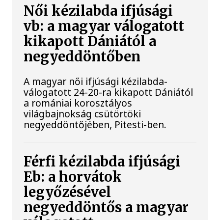
Női kézilabda ifjúsági
vb: a magyar válogatott
kikapott Dániától a
negyeddöntőben
A magyar női ifjúsági kézilabda-
válogatott 24-20-ra kikapott Dániától
a romániai korosztályos
világbajnokság csütörtöki
negyeddöntőjében, Pitesti-ben.
Férfi kézilabda ifjúsági
Eb: a horvátok
legyőzésével
negyeddöntős a magyar