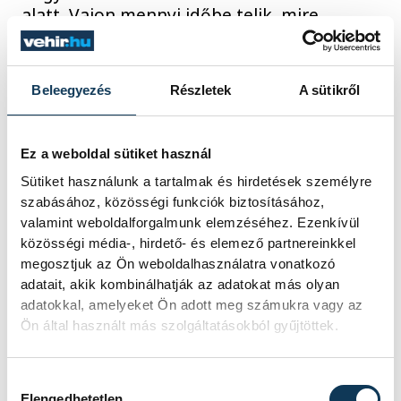
alatt. Vajon mennyi időbe telik, mire
támadnak a szívesbocsok?
2008. OKTÓBER 14. 14:28
Beleegyezés
Részletek
A sütikről
Ez a weboldal sütiket használ
Sütiket használunk a tartalmak és hirdetések személyre
...
1582
1583
1584
1585
1586
...
szabásához, közösségi funkciók biztosításához,
valamint weboldalforgalmunk elemzéséhez. Ezenkívül
közösségi média-, hirdető- és elemező partnereinkkel
megosztjuk az Ön weboldalhasználatra vonatkozó
SPORT
adatait, akik kombinálhatják az adatokat más olyan
adatokkal, amelyeket Ön adott meg számukra vagy az
Ön által használt más szolgáltatásokból gyűjtöttek.
Betlehem Dávid:
Hozzájárulás kiválasztása
szeretem, amit csinálok
Elengedhetetlen