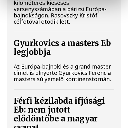
kilométeres kieséses
versenyszámában a párizsi Európa-
bajnokságon. Rasovszky Kristóf
célfotóval ötödik lett.
Gyurkovics a masters Eb
legjobbja
Az Európa-bajnoki és a grand master
címet is elnyerte Gyurkovics Ferenc a
masters súlyemelő kontinenstornán.
Férfi kézilabda ifjúsági
Eb: nem jutott
elődöntőbe a magyar
csapat