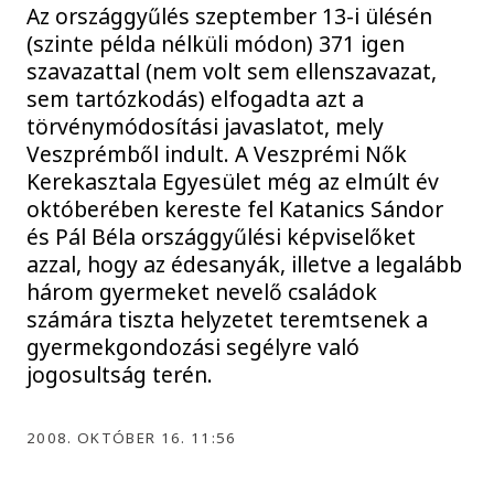
Az országgyűlés szeptember 13-i ülésén
(szinte példa nélküli módon) 371 igen
szavazattal (nem volt sem ellenszavazat,
sem tartózkodás) elfogadta azt a
törvénymódosítási javaslatot, mely
Veszprémből indult. A Veszprémi Nők
Kerekasztala Egyesület még az elmúlt év
októberében kereste fel Katanics Sándor
és Pál Béla országgyűlési képviselőket
azzal, hogy az édesanyák, illetve a legalább
három gyermeket nevelő családok
számára tiszta helyzetet teremtsenek a
gyermekgondozási segélyre való
jogosultság terén.
2008. OKTÓBER 16. 11:56