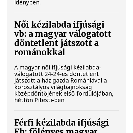
idényben.
Női kézilabda ifjúsági
vb: a magyar válogatott
döntetlent játszott a
románokkal
A magyar női ifjúsági kézilabda-
válogatott 24-24-es döntetlent
játszott a házigazda Romániával a
korosztályos világbajnokság
középdöntőjének első fordulójában,
hétfőn Pitesti-ben.
Férfi kézilabda ifjúsági
Eb: fölényes magyar