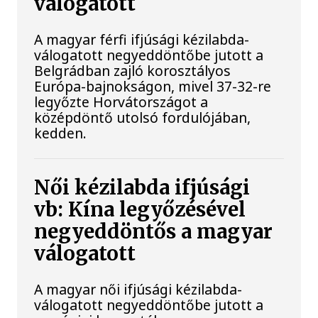
válogatott
A magyar férfi ifjúsági kézilabda-
válogatott negyeddöntőbe jutott a
Belgrádban zajló korosztályos
Európa-bajnokságon, mivel 37-32-re
legyőzte Horvátországot a
középdöntő utolsó fordulójában,
kedden.
Női kézilabda ifjúsági
vb: Kína legyőzésével
negyeddöntős a magyar
válogatott
A magyar női ifjúsági kézilabda-
válogatott negyeddöntőbe jutott a