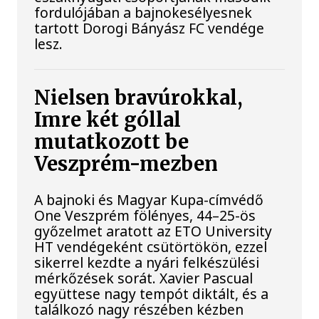
fordulójában a bajnokesélyesnek
tartott Dorogi Bányász FC vendége
lesz.
Nielsen bravúrokkal,
Imre két góllal
mutatkozott be
Veszprém-mezben
A bajnoki és Magyar Kupa-címvédő
One Veszprém fölényes, 44–25-ös
győzelmet aratott az ETO University
HT vendégeként csütörtökön, ezzel
sikerrel kezdte a nyári felkészülési
mérkőzések sorát. Xavier Pascual
együttese nagy tempót diktált, és a
találkozó nagy részében kézben