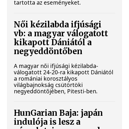
tartotta az eseményeket.
Női kézilabda ifjúsági
vb: a magyar válogatott
kikapott Dániától a
negyeddöntőben
A magyar női ifjúsági kézilabda-
válogatott 24-20-ra kikapott Dániától
a romániai korosztályos
világbajnokság csütörtöki
negyeddöntőjében, Pitesti-ben.
HunGarian Baja: japán
indulója is lesz a