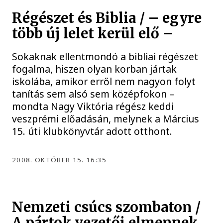
Régészet és Biblia / – egyre
több új lelet kerül elő –
Sokaknak ellentmondó a bibliai régészet
fogalma, hiszen olyan korban jártak
iskolába, amikor erről nem nagyon folyt
tanítás sem alsó sem középfokon –
mondta Nagy Viktória régész keddi
veszprémi előadásán, melynek a Március
15. úti klubkönyvtár adott otthont.
2008. OKTÓBER 15. 16:35
Nemzeti csúcs szombaton /
A pártok vezetői elmennek,