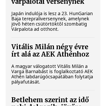
várpalotai versenynek
Japán indulója is lesz a 23. HunGarian
Baja terepraliversenynek, amelynek
jövő héten csütörtöktől szombatig
Várpalota ad otthont.
Vitális Milán négy évre
írt alá az AEK Athénhoz
A magyar válogatott Vitális Milán a
Varga Barnabást is foglalkoztató AEK
Athén labdarúgócsapatában folytatja
pályafutását.
Betlehem szerint az idő