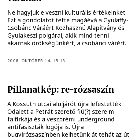
Ne hagyjuk elveszni kulturális értékeinket!
Ezt a gondolatot tette magáévá a Gyulaffy-
Csobánc Váráért Közhasznú Alapítvány és
Gyulakeszi polgárai, akik mind tenni
akarnak örökségünkért, a csobánci várért.
2008. OKTÓBER 14. 15:13
Pillanatkép: re-rózsaszín
A Kossuth utcai aluljárót újra lefestették.
Odalett a Petrát szerető fiú(?) szerelmi
falfirkája és a veszprémi underground
antifasiszták logója is. Újra
bugyirózsaszínben kelhetünk át tehát az út