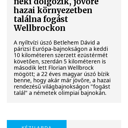
neki dolgozik, jövőre
hazai környezetben
találna fogást
Wellbrockon
A nyíltvízi úszó Betlehem Dávid a
párizsi Európa-bajnokságon a keddi
10 kilométeren szerzett ezüstérmét
követően, szerdán 5 kilométeren is
második lett Florian Wellbrock
mögött; a 22 éves magyar úszó bízik
benne, hogy akár már jövőre, a hazai
rendezésű világbajnokságon "fogást
talál" a németek olimpiai bajnokán.
KÉZILABDA