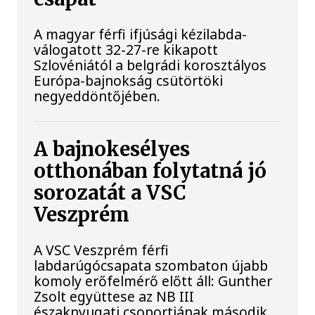
A magyar férfi ifjúsági kézilabda-
válogatott 32-27-re kikapott
Szlovéniától a belgrádi korosztályos
Európa-bajnokság csütörtöki
negyeddöntőjében.
A bajnokesélyes
otthonában folytatná jó
sorozatát a VSC
Veszprém
A VSC Veszprém férfi
labdarúgócsapata szombaton újabb
komoly erőfelmérő előtt áll: Gunther
Zsolt együttese az NB III
északnyugati csoportjának második