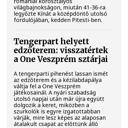
romániai korosztályos
világbajnokságon, miután 41-36-ra
legyőzte Kínát a középdöntő utolsó
fordulójában, kedden Pitesti-ben.
Tengerpart helyett
edzőterem: visszatértek
a One Veszprém sztárjai
A tengerparti pihenést lassan ismét
az edzőterem és a kézilabdapálya
váltja fel a One Veszprém
játékosainál. A nyári szabadság
utolsó napjai után már újra együtt
dolgozik a keret, miközben a
szurkolók is egyre izgatottabban
várják, mire lesz képes az alaposan
átalakult csapat az előttünk álló