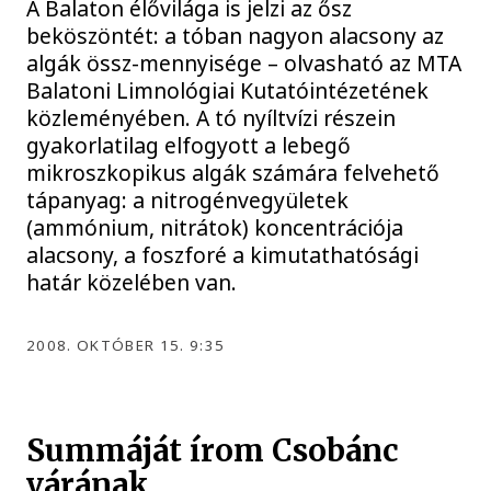
A Balaton élővilága is jelzi az ősz
beköszöntét: a tóban nagyon alacsony az
algák össz-mennyisége – olvasható az MTA
Balatoni Limnológiai Kutatóintézetének
közleményében. A tó nyíltvízi részein
gyakorlatilag elfogyott a lebegő
mikroszkopikus algák számára felvehető
tápanyag: a nitrogénvegyületek
(ammónium, nitrátok) koncentrációja
alacsony, a foszforé a kimutathatósági
határ közelében van.
2008. OKTÓBER 15. 9:35
Summáját írom Csobánc
várának