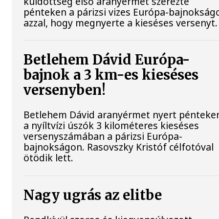
küldöttség első aranyérmét szerezte
pénteken a párizsi vizes Európa-bajnokság
azzal, hogy megnyerte a kieséses versenyt.
Betlehem Dávid Európa-
bajnok a 3 km-es kieséses
versenyben!
Betlehem Dávid aranyérmet nyert pénteke
a nyíltvízi úszók 3 kilométeres kieséses
versenyszámában a párizsi Európa-
bajnokságon. Rasovszky Kristóf célfotóval
ötödik lett.
Nagy ugrás az elitbe