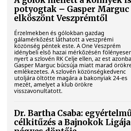
A gólok mellett a könnyek i
potyogtak – Gasper Marguc
elköszönt Veszprémtől
Érzelmekben és gólokban gazdag
gálamérkőzést láthatott a veszprémi
közönség péntek este. A One Veszprém
idénybeli első hazai mérkőzésén fölényese
nyert a szlovén RK Celje ellen, az est azonb
Gasper Marguc búcsúja miatt marad örökr
emlékezetes. A szlovén közönségkedvenc
utoljára öltötte magára a bakonyiak 24-es
mezét, amelyet a klub örökre
visszavonultatott.
Dr. Bartha Csaba: egyértelm
célkitűzés a Bajnokok Ligája