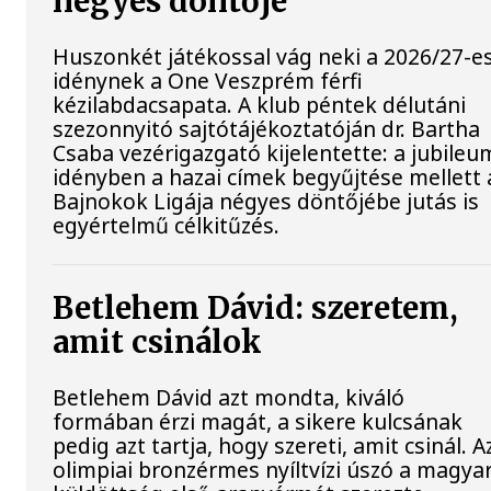
négyes döntője
Huszonkét játékossal vág neki a 2026/27-e
idénynek a One Veszprém férfi
kézilabdacsapata. A klub péntek délutáni
szezonnyitó sajtótájékoztatóján dr. Bartha
Csaba vezérigazgató kijelentette: a jubileu
idényben a hazai címek begyűjtése mellett 
Bajnokok Ligája négyes döntőjébe jutás is
egyértelmű célkitűzés.
Betlehem Dávid: szeretem,
amit csinálok
Betlehem Dávid azt mondta, kiváló
formában érzi magát, a sikere kulcsának
pedig azt tartja, hogy szereti, amit csinál. A
olimpiai bronzérmes nyíltvízi úszó a magya