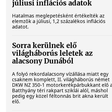
júliusi inflációs adatok
Hatalmas meglepetésként értékelték az
elemzők a júliusi, 1,2 százalékos inflációs
adatot.
Sorra kerülnek elő
világháborús leletek az
alacsony Dunából
A folyó rekordalacsony vízállása miatt egy
csaknem komplett, II. világháborús német
DKW NZ 350-1 motorkerékpárbukkant elő 
Batthyány téri rakpart sziklái alól, máshol
pedig egy közel féltonnás brit akna került
elő.