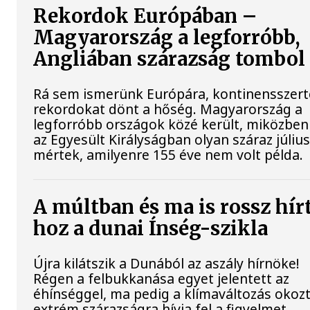
Rekordok Európában –
Magyarország a legforróbb,
Angliában szárazság tombol
Rá sem ismerünk Európára, kontinensszert
rekordokat dönt a hőség. Magyarország a
legforróbb országok közé került, miközben
az Egyesült Királyságban olyan száraz július
mértek, amilyenre 155 éve nem volt példa.
A múltban és ma is rossz hír
hoz a dunai Ínség-szikla
Újra kilátszik a Dunából az aszály hírnöke!
Régen a felbukkanása egyet jelentett az
éhínséggel, ma pedig a klímaváltozás okoz
extrém szárazságra hívja fel a figyelmet.