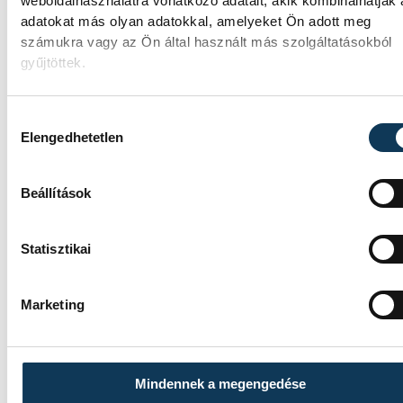
weboldalhasználatra vonatkozó adatait, akik kombinálhatják
adatokat más olyan adatokkal, amelyeket Ön adott meg
számukra vagy az Ön által használt más szolgáltatásokból
A Ferencváros egygólos
gyűjtöttek.
vereséget szenvedett a Real
Madridtól
Hozzájárulás kiválasztása
Elengedhetetlen
A Ferencvárosi TC labdarúgócsapata 2-1-re
kikapott szombaton a Real Madridtól
Beállítások
barátságos mérkőzésen a Groupama
Arénában.
Statisztikai
A korai piros lap
Marketing
megpecsételte a VSC
Veszprém sorsát
Mindennek a megengedése
A veszprémi labdarúgócsapat 6–0-ra