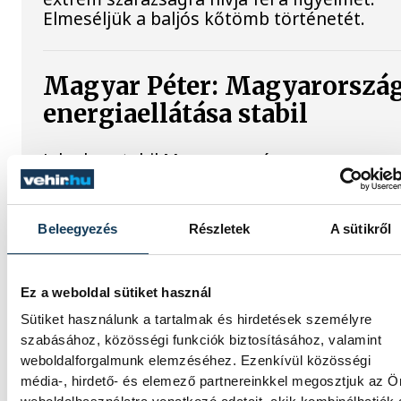
Elmeséljük a baljós kőtömb történetét.
Magyar Péter: Magyarorszá
energiaellátása stabil
Jelenleg stabil Magyarország
energiaellátása, a paksi erőmű munkatársa
azon dolgoznak, hogy az utolsó még terme
turbina hibamentesen működjön - közölte 
Beleegyezés
Részletek
A sütikről
miniszterelnök a paksi erőműnél tett keddi
látogatása során.
Ez a weboldal sütiket használ
Sütiket használunk a tartalmak és hirdetések személyre
szabásához, közösségi funkciók biztosításához, valamint
weboldalforgalmunk elemzéséhez. Ezenkívül közösségi
SPORT
média-, hirdető- és elemező partnereinkkel megosztjuk az Ö