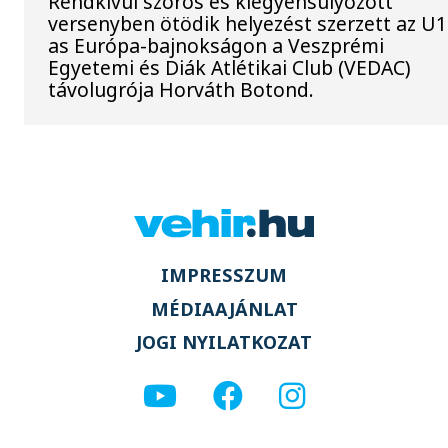
Rendkívül szoros és kiegyensúlyozott
versenyben ötödik helyezést szerzett az U1
as Európa-bajnokságon a Veszprémi
Egyetemi és Diák Atlétikai Club (VEDAC)
távolugrója Horváth Botond.
IMPRESSZUM
MÉDIAAJÁNLAT
JOGI NYILATKOZAT