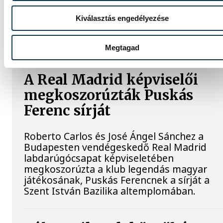
kikapott a bajnokesélyes Dorog
vendégeként az NB III északnyugati
Kiválasztás engedélyezése
csoportjának 3. fordulójában. A bakonyiak 
2. perctől emberhátrányban játszottak.
Megtagad
A Real Madrid képviselői
megkoszorúzták Puskás
Ferenc sírját
Roberto Carlos és José Ángel Sánchez a
Budapesten vendégeskedő Real Madrid
labdarúgócsapat képviseletében
megkoszorúzta a klub legendás magyar
játékosának, Puskás Ferencnek a sírját a
Szent István Bazilika altemplomában.