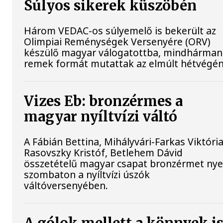
Súlyos sikerek küszöbén
Három VEDAC-os súlyemelő is bekerült az
Olimpiai Reménységek Versenyére (ORV)
készülő magyar válogatottba, mindhárman
remek formát mutattak az elmúlt hétvégén
Vizes Eb: bronzérmes a
magyar nyíltvízi váltó
A Fábián Bettina, Mihályvári-Farkas Viktória
Rasovszky Kristóf, Betlehem Dávid
összetételű magyar csapat bronzérmet nye
szombaton a nyíltvízi úszók
váltóversenyében.