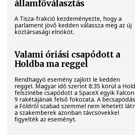
államfőválasztás
A Tisza-frakció kezdeményezte, hogy a
parlament jövő kedden válassza meg az új
köztársasági elnököt.
Valami óriási csapódott a
Holdba ma reggel
Rendhagyó esemény zajlott le kedden
reggel. Magyar idő szerint 8:35 körül a Hol
felszínébe csapódott a SpaceX egyik Falcon
9 rakétájának felső fokozata. A becsapódás
a Földről szabad szemmel nem lehetett látn
a szakemberek azonban távcsövekkel
figyelték az eseményt.