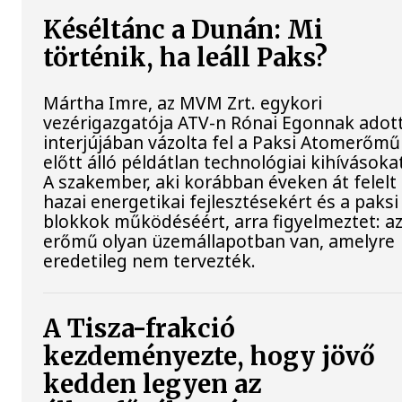
Késéltánc a Dunán: Mi
történik, ha leáll Paks?
Mártha Imre, az MVM Zrt. egykori
vezérigazgatója ATV-n Rónai Egonnak adot
interjújában vázolta fel a Paksi Atomerőmű
előtt álló példátlan technológiai kihívásoka
A szakember, aki korábban éveken át felelt
hazai energetikai fejlesztésekért és a paksi
blokkok működéséért, arra figyelmeztet: a
erőmű olyan üzemállapotban van, amelyre
eredetileg nem tervezték.
A Tisza-frakció
kezdeményezte, hogy jövő
kedden legyen az