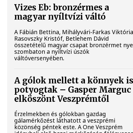
Vizes Eb: bronzérmes a
magyar nyíltvízi váltó
A Fábián Bettina, Mihályvári-Farkas Viktória
Rasovszky Kristóf, Betlehem Dávid
összetételű magyar csapat bronzérmet nye
szombaton a nyíltvízi úszók
váltóversenyében.
A gólok mellett a könnyek i
potyogtak – Gasper Marguc
elköszönt Veszprémtől
Érzelmekben és gólokban gazdag
gálamérkőzést láthatott a veszprémi
közönség péntek este. A One Veszprém