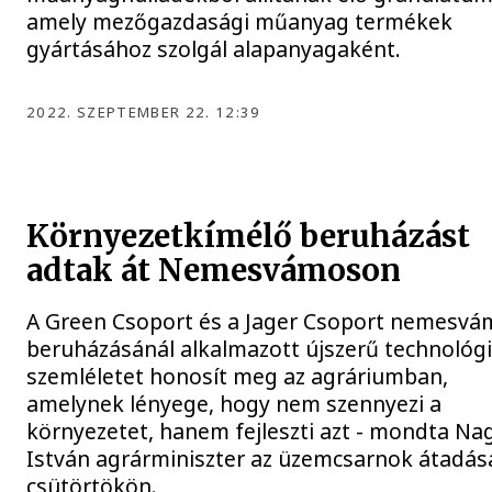
amely mezőgazdasági műanyag termékek
gyártásához szolgál alapanyagaként.
2022. SZEPTEMBER 22. 12:39
Környezetkímélő beruházást
adtak át Nemesvámoson
A Green Csoport és a Jager Csoport nemesvá
beruházásánál alkalmazott újszerű technológi
szemléletet honosít meg az agráriumban,
amelynek lényege, hogy nem szennyezi a
környezetet, hanem fejleszti azt - mondta Na
István agrárminiszter az üzemcsarnok átadás
csütörtökön.