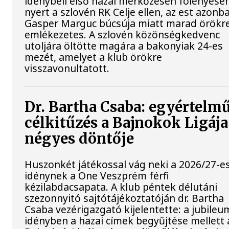
idénybeli első hazai mérkőzésén fölényese
nyert a szlovén RK Celje ellen, az est azonb
Gasper Marguc búcsúja miatt marad örökr
emlékezetes. A szlovén közönségkedvenc
utoljára öltötte magára a bakonyiak 24-es
mezét, amelyet a klub örökre
visszavonultatott.
Dr. Bartha Csaba: egyértelm
célkitűzés a Bajnokok Ligája
négyes döntője
Huszonkét játékossal vág neki a 2026/27-e
idénynek a One Veszprém férfi
kézilabdacsapata. A klub péntek délutáni
szezonnyitó sajtótájékoztatóján dr. Bartha
Csaba vezérigazgató kijelentette: a jubileu
idényben a hazai címek begyűjtése mellett 