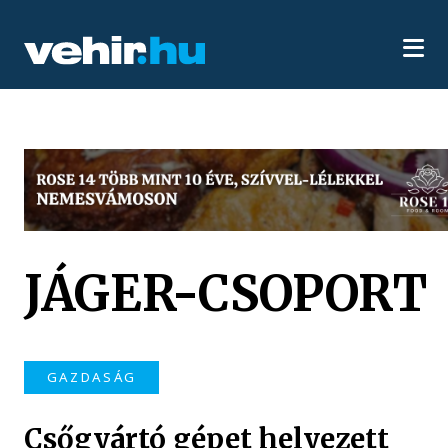
JÁGER-CSOPORT
GAZDASÁG
Csőgyártó gépet helyezett