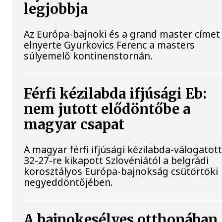
legjobbja
Az Európa-bajnoki és a grand master címet 
elnyerte Gyurkovics Ferenc a masters
súlyemelő kontinenstornán.
Férfi kézilabda ifjúsági Eb:
nem jutott elődöntőbe a
magyar csapat
A magyar férfi ifjúsági kézilabda-válogatot
32-27-re kikapott Szlovéniától a belgrádi
korosztályos Európa-bajnokság csütörtöki
negyeddöntőjében.
A bajnokesélyes otthonában