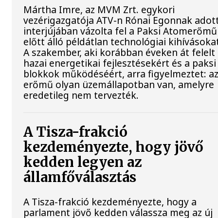
Mártha Imre, az MVM Zrt. egykori
vezérigazgatója ATV-n Rónai Egonnak adot
interjújában vázolta fel a Paksi Atomerőmű
előtt álló példátlan technológiai kihívásoka
A szakember, aki korábban éveken át felelt
hazai energetikai fejlesztésekért és a paksi
blokkok működéséért, arra figyelmeztet: a
erőmű olyan üzemállapotban van, amelyre
eredetileg nem tervezték.
A Tisza-frakció
kezdeményezte, hogy jövő
kedden legyen az
államfőválasztás
A Tisza-frakció kezdeményezte, hogy a
parlament jövő kedden válassza meg az új