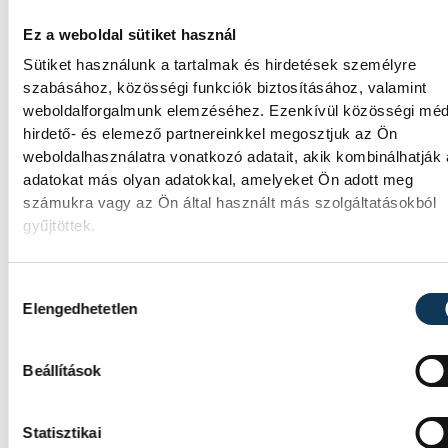
Magyar Péter: Magyarorszá
energiaellátása stabil
Ez a weboldal sütiket használ
Sütiket használunk a tartalmak és hirdetések személyre
Jelenleg stabil Magyarország energiaellátás
szabásához, közösségi funkciók biztosításához, valamint
a paksi erőmű munkatársai azon dolgoznak
weboldalforgalmunk elemzéséhez. Ezenkívül közösségi méd
hogy az utolsó még termelő turbina
hirdető- és elemező partnereinkkel megosztjuk az Ön
hibamentesen működjön - közölte a
weboldalhasználatra vonatkozó adatait, akik kombinálhatják
miniszterelnök a paksi erőműnél tett keddi
adatokat más olyan adatokkal, amelyeket Ön adott meg
látogatása során.
számukra vagy az Ön által használt más szolgáltatásokból
gyűjtöttek.
Játék közben fedezik fel a
Hozzájárulás kiválasztása
tudomány világát a veszpré
Elengedhetetlen
gyerekek
Beállítások
Látványos kísérletek, kreatív feladatok és
sok-sok élmény várja a gyerekeket a
veszprémi Tinker Labsben. Videónkban
Statisztikai
Balassa Marietta, a központ vezetője mutat