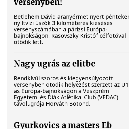
versenyben!
Betlehem Dávid aranyérmet nyert pénteke
nyíltvízi úszók 3 kilométeres kieséses
versenyszámában a párizsi Európa-
bajnokságon. Rasovszky Kristóf célfotóval
ötödik lett.
Nagy ugrás az elitbe
Rendkívül szoros és kiegyensúlyozott
versenyben ötödik helyezést szerzett az U1
as Európa-bajnokságon a Veszprémi
Egyetemi és Diák Atlétikai Club (VEDAC)
távolugrója Horváth Botond.
Gyurkovics a masters Eb