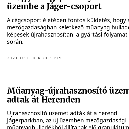
üzembe a Jáger-csoport
A cégcsoport életében fontos küldetés, hogy 
mezőgazdaságban keletkező műanyag hullad
képesek újrahasznosítani a gyártási folyamat
során.
2023. OKTÓBER 20. 10:15
Műanyag-újrahasznosító üze
adtak át Herenden
Újrahasznosító üzemet adták át a herendi
Jágerparkban, az új üzemben mezőgazdasági
műanyaghulladékból állítanak elő granulátum