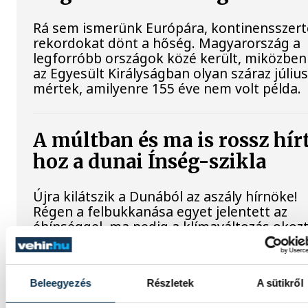
Rá sem ismerünk Európára, kontinensszert
rekordokat dönt a hőség. Magyarország a
legforróbb országok közé került, miközben
az Egyesült Királyságban olyan száraz július
mértek, amilyenre 155 éve nem volt példa.
A múltban és ma is rossz hír
hoz a dunai Ínség-szikla
Újra kilátszik a Dunából az aszály hírnöke!
Régen a felbukkanása egyet jelentett az
éhínséggel, ma pedig a klímaváltozás okoz
extrém szárazságra hívja fel a figyelmet.
Elmeséljük a baljós kőtömb történetét.
Beleegyezés
Részletek
A sütikről