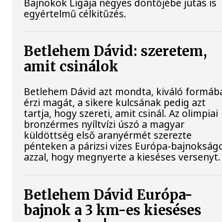
Bajnokok Ligája négyes döntőjébe jutás is
egyértelmű célkitűzés.
Betlehem Dávid: szeretem,
amit csinálok
Betlehem Dávid azt mondta, kiváló formáb
érzi magát, a sikere kulcsának pedig azt
tartja, hogy szereti, amit csinál. Az olimpiai
bronzérmes nyíltvízi úszó a magyar
küldöttség első aranyérmét szerezte
pénteken a párizsi vizes Európa-bajnokság
azzal, hogy megnyerte a kieséses versenyt.
Betlehem Dávid Európa-
bajnok a 3 km-es kieséses