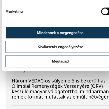
be, hogyan teszik izgalmassá a
természettudományok megismerését.
Marketing
Mindennek a megengedése
SPORT
Kiválasztás engedélyezése
Megtagad
Súlyos sikerek küszöbén
Három VEDAC-os súlyemelő is bekerült az
Olimpiai Reménységek Versenyére (ORV)
készülő magyar válogatottba, mindhárman
remek formát mutattak az elmúlt hétvégén