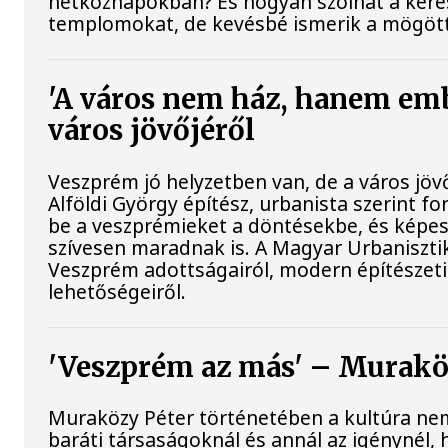
hétköznapokban? És hogyan szólhat a keres
templomokat, de kevésbé ismerik a mögöt
'A város nem ház, hanem emb
város jövőjéről
Veszprém jó helyzetben van, de a város jöv
Alföldi György építész, urbanista szerint 
be a veszprémieket a döntésekbe, és képes
szívesen maradnak is. A Magyar Urbaniszti
Veszprém adottságairól, modern építészeti ö
lehetőségeiről.
'Veszprém az más' – Muraköz
Muraközy Péter történetében a kultúra nem
baráti társaságoknál és annál az igénynél,