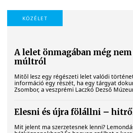
KÖZÉLET
A lelet önmagában még nem t
múltról
Mitől lesz egy régészeti lelet valódi történe
információ egy részét, ha egy tárgyat doku
Zsombor, a veszprémi Laczkó Dezső Múzeum
Elesni és újra fölállni – hit
Mit jelent ma szerzetesnek lenni? Lemondá