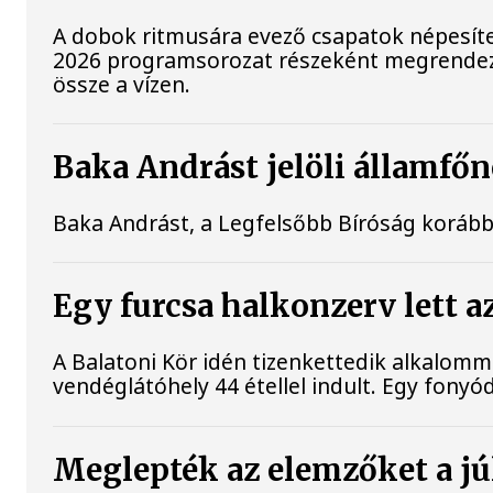
A dobok ritmusára evező csapatok népesíte
2026 programsorozat részeként megrendezet
össze a vízen.
Baka Andrást jelöli államfőn
Baka Andrást, a Legfelsőbb Bíróság korábbi 
Egy furcsa halkonzerv lett a
A Balatoni Kör idén tizenkettedik alkalomm
vendéglátóhely 44 étellel indult. Egy fonyódi
Meglepték az elemzőket a júl