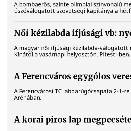
A bombaerős, szinte olimpiai színvonalú m
úszóválogatott szövetségi kapitánya a hét
Női kézilabda ifjúsági vb: ny
A magyar női ifjúsági kézilabda-válogatott 
Kínától a vasárnapi helyosztón, Pitesti-ben.
A Ferencváros egygólos vere
A Ferencvárosi TC labdarúgócsapata 2-1-r
Arénában.
A korai piros lap megpecsét