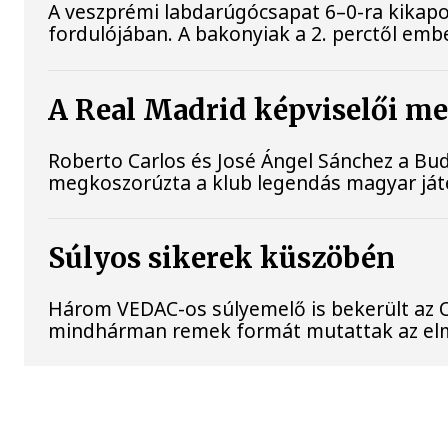
A veszprémi labdarúgócsapat 6–0-ra kikapo
fordulójában. A bakonyiak a 2. perctől emb
A Real Madrid képviselői me
Roberto Carlos és José Ángel Sánchez a B
megkoszorúzta a klub legendás magyar játé
Súlyos sikerek küszöbén
Három VEDAC-os súlyemelő is bekerült az 
mindhárman remek formát mutattak az elm