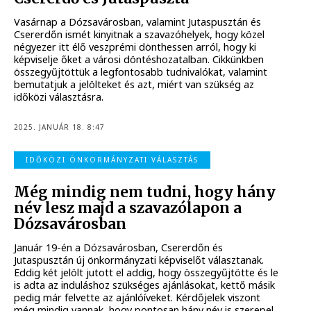
Vasárnap a Dózsavárosban, valamint Jutaspusztán és
Csererdőn ismét kinyitnak a szavazóhelyek, hogy közel
négyezer itt élő veszprémi dönthessen arról, hogy ki
képviselje őket a városi döntéshozatalban. Cikkünkben
összegyűjtöttük a legfontosabb tudnivalókat, valamint
bemutatjuk a jelölteket és azt, miért van szükség az
időközi választásra.
2025. JANUÁR 18. 8:47
IDŐKÖZI ÖNKORMÁNYZATI VÁLASZTÁS
Még mindig nem tudni, hogy hány
név lesz majd a szavazólapon a
Dózsavárosban
Január 19-én a Dózsavárosban, Csererdőn és
Jutaspusztán új önkormányzati képviselőt választanak.
Eddig két jelölt jutott el addig, hogy összegyűjtötte és le
is adta az induláshoz szükséges ajánlásokat, kettő másik
pedig már felvette az ajánlóíveket. Kérdőjelek viszont
még mindig vannak, hogy pontosan hány név is szerepel