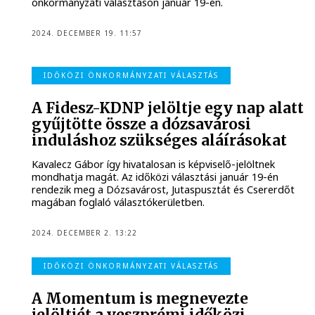
önkormányzati választáson január 19-én.
2024. DECEMBER 19. 11:57
IDŐKÖZI ÖNKORMÁNYZATI VÁLASZTÁS
A Fidesz-KDNP jelöltje egy nap alatt
gyűjtötte össze a dózsavárosi
induláshoz szükséges aláírásokat
Kavalecz Gábor így hivatalosan is képviselő-jelöltnek
mondhatja magát. Az időközi választási január 19-én
rendezik meg a Dózsavárost, Jutaspusztát és Csererdőt
magában foglaló választókerületben.
2024. DECEMBER 2. 13:22
IDŐKÖZI ÖNKORMÁNYZATI VÁLASZTÁS
A Momentum is megnevezte
jelöltjét a veszprémi időközi