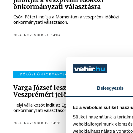
önkormányzati választásra
Csóri Pétert indítja a Momentum a veszprémi időközi
önkormányzati választáson.
2024. NOVEMBER 21. 14:04
IDŐKÖZI ÖNKORMÁNYZATI VÁLASZTÁS
Varga József lesz az Együtt
Beleegyezés
Veszprémért jelöltje
Helyi vállalkozót indít az Együtt Veszprémért az időközi
Ez a weboldal sütiket haszn
önkormányzati választáson január 19-én.
Sütiket használunk a tartal
2024. NOVEMBER 19. 14:28
weboldalforgalmunk elemzésé
weboldalhasználatra vonatko