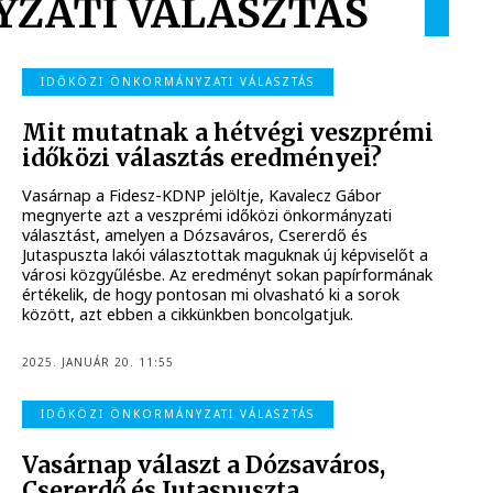
YZATI VÁLASZTÁS
IDŐKÖZI ÖNKORMÁNYZATI VÁLASZTÁS
Mit mutatnak a hétvégi veszprémi
időközi választás eredményei?
Vasárnap a Fidesz-KDNP jelöltje, Kavalecz Gábor
megnyerte azt a veszprémi időközi önkormányzati
választást, amelyen a Dózsaváros, Csererdő és
Jutaspuszta lakói választottak maguknak új képviselőt a
városi közgyűlésbe. Az eredményt sokan papírformának
értékelik, de hogy pontosan mi olvasható ki a sorok
között, azt ebben a cikkünkben boncolgatjuk.
2025. JANUÁR 20. 11:55
IDŐKÖZI ÖNKORMÁNYZATI VÁLASZTÁS
Vasárnap választ a Dózsaváros,
Csererdő és Jutaspuszta