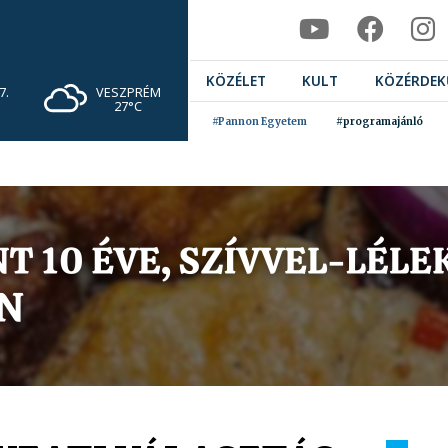
KÖZÉLET
KULT
KÖZÉRDEK
VESZPRÉM
7.
27°C
#Pannon Egyetem
#programajánló