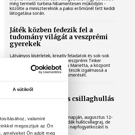
még termelő turbina hibamentesen működjön -
közölte a miniszterelnök a paksi erőműnél tett keddi
látogatása során.
Játék közben fedezik fel a
tudomány világát a veszprémi
gyerekek
Látványos kísérletek, kreatív feladatok és sok-sok
élmény várja a gyerekeket a veszprémi Tinker
Labsben. Videónkban Balassa Marietta, a központ
vezetője mutatja be, hogyan teszik izgalmassá a
természettudományok megismerését.
A sütikről
Augusztus 12-én
napfogyatkozás és csillaghullás
is vár ránk
Az év legsűrűbb csillagászati napján, augusztus 12-
tosításához, valamint
én éjjel tetőzik majd a Perseidák hullócsillagraj, de
einkkel megosztjuk az Ön
ugyanezen a napon részleges napfogyatkozást is
meg lehet majd figyelni.
l, amelyeket Ön adott meg