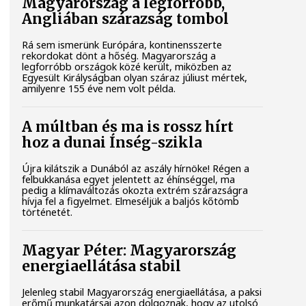
Magyarország a legforróbb,
Angliában szárazság tombol
Rá sem ismerünk Európára, kontinensszerte
rekordokat dönt a hőség. Magyarország a
legforróbb országok közé került, miközben az
Egyesült Királyságban olyan száraz júliust mértek,
amilyenre 155 éve nem volt példa.
A múltban és ma is rossz hírt
hoz a dunai Ínség-szikla
Újra kilátszik a Dunából az aszály hírnöke! Régen a
felbukkanása egyet jelentett az éhínséggel, ma
pedig a klímaváltozás okozta extrém szárazságra
hívja fel a figyelmet. Elmeséljük a baljós kőtömb
történetét.
Magyar Péter: Magyarország
energiaellátása stabil
Jelenleg stabil Magyarország energiaellátása, a paksi
erőmű munkatársai azon dolgoznak, hogy az utolsó