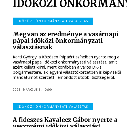
IDŐKÖZI ÖNKORMÁN
IDŐKÖZI ÖNKORMÁNYZATI VÁLASZTÁS
Megvan az eredménye a vasárnapi
pápai időközi önkormányzati
választásnak
Kerti Györgyi a Közösen Pápáért színeiben nyerte meg a
vasárnapi pápai időközi önkormányzati választást, amit
azért kellett kiírni, mert korábban a város DK-s
polgármestere, aki egyéni választókörzetben is képviselői
mandátumot szerzett, lemondott utóbbi tisztségéről.
2025. MÁRCIUS 3. 10:00
IDŐKÖZI ÖNKORMÁNYZATI VÁLASZTÁS
A fideszes Kavalecz Gábor nyerte a
veszprémi időközi választást