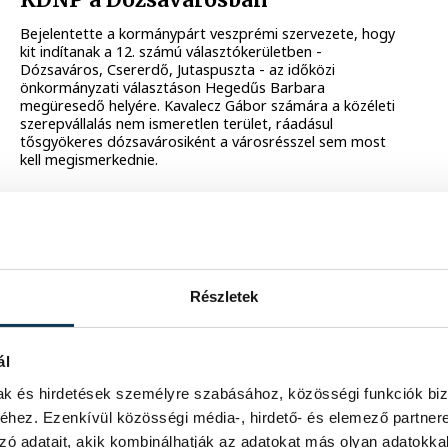
Bejelentette a kormánypárt veszprémi szervezete, hogy
kit indítanak a 12. számú választókerületben -
Dózsaváros, Csererdő, Jutaspuszta - az időközi
önkormányzati választáson Hegedűs Barbara
megüresedő helyére. Kavalecz Gábor számára a közéleti
szerepvállalás nem ismeretlen terület, ráadásul
tősgyökeres dózsavárosiként a városrésszel sem most
kell megismerkednie.
2024. NOVEMBER 21. 14:04
KÖZÉLET
Január 19-én a dózsavárosiak újra
Részletek
szavazhatnak képviselőjükről
A Helyi Választási Bizottság pénteki ülésén döntött arról,
ál
hogy 2025. január 19-re tűzi ki Veszprém 12-es számú
választókörzetében – Dózsaváros, Csererdő és
mak és hirdetések személyre szabásához, közösségi funkciók biz
Jutaspuszta – az időközi önkormányzati választást, amit
hez. Ezenkívül közösségi média-, hirdető- és elemező partner
azért kell megtartani, mert Hegedűs Barbara, a
zó adatait, akik kombinálhatják az adatokat más olyan adatokka
városrész eddigi képviselője immáron a magyar