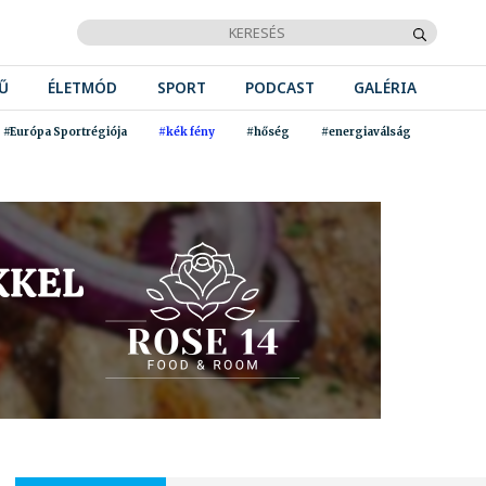
Ű
ÉLETMÓD
SPORT
PODCAST
GALÉRIA
#Európa Sportrégiója
#kék fény
#hőség
#energiaválság