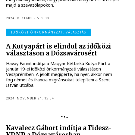
majd a szavazólapokon.
2024. DECEMBER 5. 9:30
IDŐKÖZI ÖNKORMÁNYZATI VÁLASZTÁS
A Kutyapárt is elindul az időközi
választáson a Dózsavárosért
Havay Fannit indítja a Magyar Kétfarkú Kutya Párt a
január 19-ei időközi önkormányzati választáson
Veszprémben. A jelölt megígérte, ha nyer, akkor nem
fog német és francia migránsokat telepíteni a Szent
István utcába.
2024. NOVEMBER 21. 15:54
IDŐKÖZI ÖNKORMÁNYZATI VÁLASZTÁS
Kavalecz Gábort indítja a Fidesz-
KDNP a Dózsavárosban