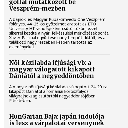
góllal mutatkozott be
Veszprém-mezben
A bajnoki és Magyar Kupa-címvédő One Veszprém
fölényes, 44–25-ös győzelmet aratott az ETO
University HT vendégeként csütörtökön, ezzel
sikerrel kezdte a nyári felkészülési mérkőzések sorát.
Xavier Pascual együttese nagy tempót diktált, és a
találkozó nagy részében kézben tartotta az
eseményeket.
Női kézilabda ifjúsági vb: a
magyar válogatott kikapott
Dániától a negyeddöntőben
A magyar női ifjúsági kézilabda-válogatott 24-20-ra
kikapott Dániától a romániai korosztályos
világbajnokság csütörtöki negyeddöntőjében,
Pitesti-ben.
HunGarian Baja: japán indulója
is lesz a várpalotai versenynek