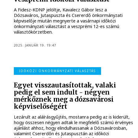
A Fidesz-KDNP jelöltje, Kavalecz Gábor lesz a
Dózsaváros, Jutaspuszta és Csererdő önkormányzati
képviselője miután megnyerte a vasárnapi időközi
önkormányzati választást a veszprémi 12-es számú
választókörzetben.
2025. JANUÁR 19. 19:47
IDŐKÖZI ÖNKORMÁNYZATI VÁLASZTÁS
Egyet visszautasítottak, valaki
pedig el sem indult - négyen
mérkőznek meg a dózsavárosi
képviselőségért
Lezárult az aláírásgyűjtés, mostanra pedig az is kiderült,
hogy összesen négyen adtak le megfelelő számú érvényes
ajánlást ahhoz, hogy elindulhassanak a Dózsavárosban,
valamint Csererdőn és Jutaspusztán az időközi