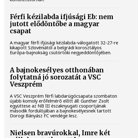
Férfi kézilabda ifjúsági Eb: nem
jutott elődöntőbe a magyar
csapat
A magyar férfi ifjúsági kézilabda-válogatott 32-27-re
kikapott Szlovéniától a belgrádi korosztályos
Európa-bajnokság csütörtöki negyeddöntőjében.
A bajnokesélyes otthonában
folytatná jó sorozatát a VSC
Veszprém
A VSC Veszprém férfi labdarúgócsapata szombaton
újabb komoly erőfelmérő előtt áll: Gunther Zsolt
együttese az NB III északnyugati csoportjának
második fordulójában a bajnokesélyesnek tartott
Dorogi Bányász FC vendége lesz.
Nielsen bravúrokkal, Imre két