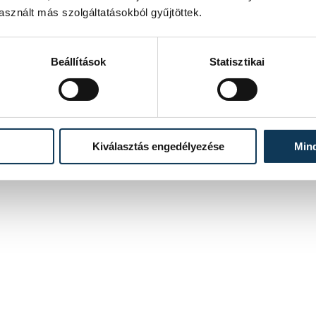
országgyűlés Fidesz-KDNP frakciójában dolgozik tovább.
sznált más szolgáltatásokból gyűjtöttek.
2024. NOVEMBER 8. 11:15
Beállítások
Statisztikai
Kiválasztás engedélyezése
Min