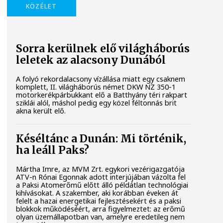
KÖZÉLET
Sorra kerülnek elő világháborús
leletek az alacsony Dunából
A folyó rekordalacsony vízállása miatt egy csaknem
komplett, II. világháborús német DKW NZ 350-1
motorkerékpárbukkant elő a Batthyány téri rakpart
sziklái alól, máshol pedig egy közel féltonnás brit
akna került elő.
Késéltánc a Dunán: Mi történik,
ha leáll Paks?
Mártha Imre, az MVM Zrt. egykori vezérigazgatója
ATV-n Rónai Egonnak adott interjújában vázolta fel
a Paksi Atomerőmű előtt álló példátlan technológiai
kihívásokat. A szakember, aki korábban éveken át
felelt a hazai energetikai fejlesztésekért és a paksi
blokkok működéséért, arra figyelmeztet: az erőmű
olyan üzemállapotban van, amelyre eredetileg nem