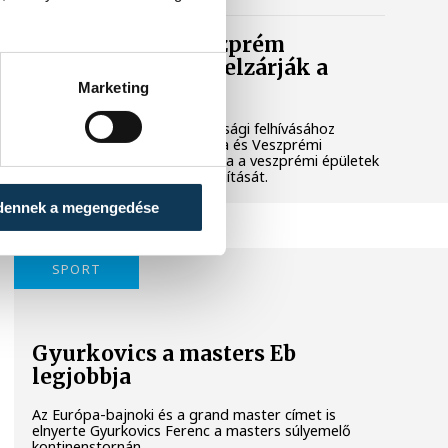
Lekapcsolják Veszprém
díszkivilágítását, elzárják a
szökőkutakat
Marketing
A kormány energiatakarékossági felhívásához
csatlakozva Veszprém városa és Veszprémi
Főegyházmegye is lekapcsolta a veszprémi épületek
és nevezetességek díszkivilágítását.
dennek a megengedése
SPORT
Gyurkovics a masters Eb
legjobbja
Az Európa-bajnoki és a grand master címet is
elnyerte Gyurkovics Ferenc a masters súlyemelő
kontinenstornán.