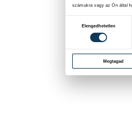
számukra vagy az Ön által ha
Hozzájárulás kiválasztása
Elengedhetetlen
Megtagad