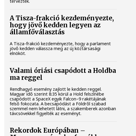
tervezték.
A Tisza-frakció kezdeményezte,
hogy jövő kedden legyen az
államfőválasztás
A Tisza-frakció kezdeményezte, hogy a parlament
jövő kedden válassza meg az új köztársasági
elnököt.
Valami óriási csapódott a Holdba
ma reggel
Rendhagyó esemény zajlott le kedden reggel.
Magyar idő szerint 8:35 körül a Hold felszínébe
csapódott a SpaceX egyik Falcon–9 rakétájának
felső fokozata. A becsapódást a Földről szabad
szemmel nem lehetett látni, a szakemberek azonban
távcsövekkel figyelték az eseményt.
Rekordok Európában –