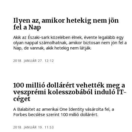
Ilyen az, amikor hetekig nem jön
fel a Nap
Akik az Északi-sark közelében élnek, évente legalább egy
olyan nappal számolhatnak, amikor biztosan nem jön fel a
Nap, de vannak, akik hetekig nem látják.
2018. JANUÁR 27. 12:12
100 millió dollárért vehették meg a
veszprémi kolesszobából induló IT-
céget
A Balabitet az amerikai One Identity vásárolta fel, a
Forbes becslése szerint 100 millió dollárért.
2018. JANUÁR 19. 11:53