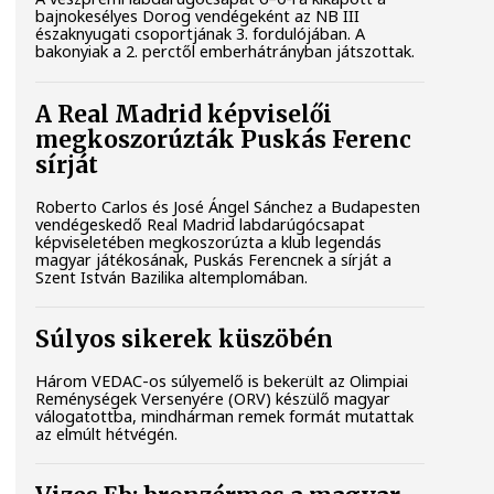
bajnokesélyes Dorog vendégeként az NB III
északnyugati csoportjának 3. fordulójában. A
bakonyiak a 2. perctől emberhátrányban játszottak.
A Real Madrid képviselői
megkoszorúzták Puskás Ferenc
sírját
Roberto Carlos és José Ángel Sánchez a Budapesten
vendégeskedő Real Madrid labdarúgócsapat
képviseletében megkoszorúzta a klub legendás
magyar játékosának, Puskás Ferencnek a sírját a
Szent István Bazilika altemplomában.
Súlyos sikerek küszöbén
Három VEDAC-os súlyemelő is bekerült az Olimpiai
Reménységek Versenyére (ORV) készülő magyar
válogatottba, mindhárman remek formát mutattak
az elmúlt hétvégén.