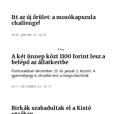
Itt az új őrület: a mosókapszula
challenge!
2018. JANUÁR 15. 16:23
A két ünnep közt 1100 forint lesz a
belépő az állatkertbe
Pontosabban december 23. és január 2. között. A
gyermekjegy is olcsóbb lesz a megszokottnál.
2017. DECEMBER 22. 14:11
Birkák szabadultak el a Kistó
utcában