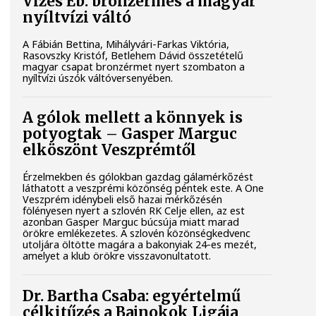
Vizes Eb: bronzérmes a magyar
nyíltvízi váltó
A Fábián Bettina, Mihályvári-Farkas Viktória,
Rasovszky Kristóf, Betlehem Dávid összetételű
magyar csapat bronzérmet nyert szombaton a
nyíltvízi úszók váltóversenyében.
A gólok mellett a könnyek is
potyogtak – Gasper Marguc
elköszönt Veszprémtől
Érzelmekben és gólokban gazdag gálamérkőzést
láthatott a veszprémi közönség péntek este. A One
Veszprém idénybeli első hazai mérkőzésén
fölényesen nyert a szlovén RK Celje ellen, az est
azonban Gasper Marguc búcsúja miatt marad
örökre emlékezetes. A szlovén közönségkedvenc
utoljára öltötte magára a bakonyiak 24-es mezét,
amelyet a klub örökre visszavonultatott.
Dr. Bartha Csaba: egyértelmű
célkitűzés a Bajnokok Ligája