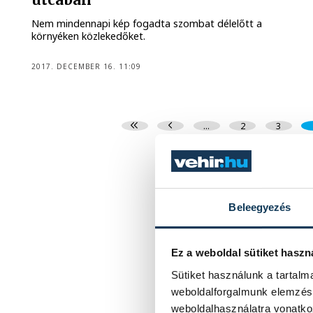
Nem mindennapi kép fogadta szombat délelőtt a
környéken közlekedőket.
2017. DECEMBER 16. 11:09
...
2
3
Beleegyezés
Ez a weboldal sütiket haszn
Sütiket használunk a tartal
weboldalforgalmunk elemzésé
weboldalhasználatra vonatko