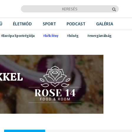
Ű
ÉLETMÓD
SPORT
PODCAST
GALÉRIA
#Európa Sportrégiója
#kék fény
#hőség
#energiaválság