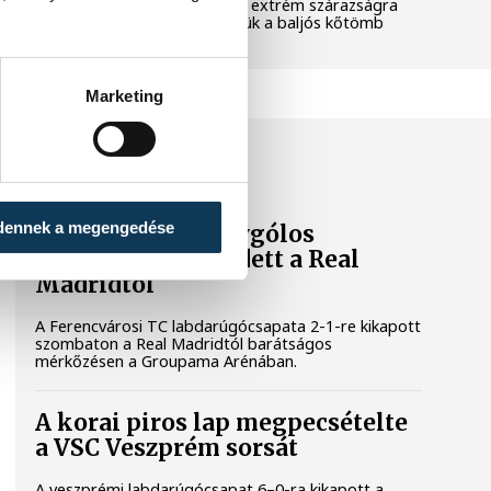
pedig a klímaváltozás okozta extrém szárazságra
hívja fel a figyelmet. Elmeséljük a baljós kőtömb
történetét.
Marketing
SPORT
dennek a megengedése
A Ferencváros egygólos
vereséget szenvedett a Real
Madridtól
A Ferencvárosi TC labdarúgócsapata 2-1-re kikapott
szombaton a Real Madridtól barátságos
mérkőzésen a Groupama Arénában.
A korai piros lap megpecsételte
a VSC Veszprém sorsát
A veszprémi labdarúgócsapat 6–0-ra kikapott a