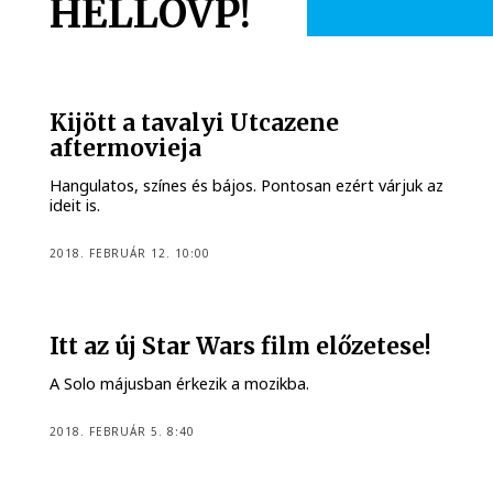
HELLOVP!
Kijött a tavalyi Utcazene
aftermovieja
Hangulatos, színes és bájos. Pontosan ezért várjuk az
ideit is.
2018. FEBRUÁR 12. 10:00
Itt az új Star Wars film előzetese!
A Solo májusban érkezik a mozikba.
2018. FEBRUÁR 5. 8:40