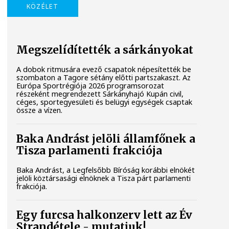
KÖZÉLET
Megszelídítették a sárkányokat
A dobok ritmusára evező csapatok népesítették be
szombaton a Tagore sétány előtti partszakaszt. Az
Európa Sportrégiója 2026 programsorozat
részeként megrendezett Sárkányhajó Kupán civil,
céges, sportegyesületi és belügyi egységek csaptak
össze a vízen.
Baka Andrást jelöli államfőnek a
Tisza parlamenti frakciója
Baka Andrást, a Legfelsőbb Bíróság korábbi elnökét
jelöli köztársasági elnöknek a Tisza párt parlamenti
frakciója.
Egy furcsa halkonzerv lett az Év
Strandétele - mutatjuk!