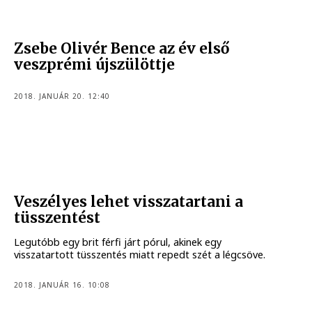
Zsebe Olivér Bence az év első
veszprémi újszülöttje
2018. JANUÁR 20. 12:40
Veszélyes lehet visszatartani a
tüsszentést
Legutóbb egy brit férfi járt pórul, akinek egy
visszatartott tüsszentés miatt repedt szét a légcsöve.
2018. JANUÁR 16. 10:08