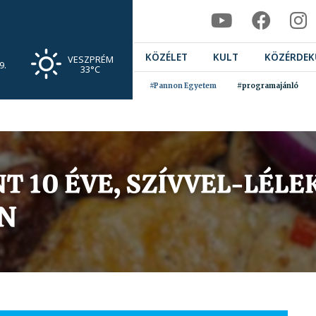
KÖZÉLET
KULT
KÖZÉRDEK
VESZPRÉM
9.
33°C
#Pannon Egyetem
#programajánló