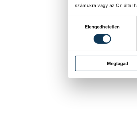
számukra vagy az Ön által ha
Hozzájárulás kiválasztása
Elengedhetetlen
Megtagad