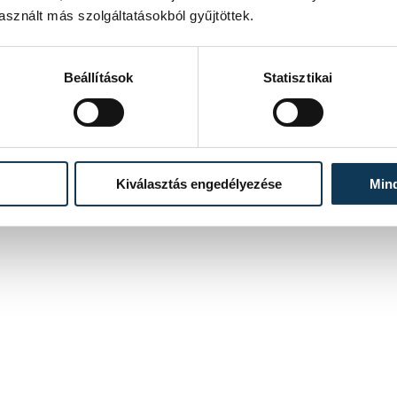
sznált más szolgáltatásokból gyűjtöttek.
Beállítások
Statisztikai
Kiválasztás engedélyezése
Min