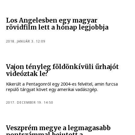
Los Angelesben egy magyar
rövidfilm lett a hónap legjobbja
2018. JANUÁR 3. 12:09
Vajon tényleg földönkívüli űrhajót
videóztak le?
Kikerült a Pentagonról egy 2004-es felvétel, amin furcsa
repülő tárgyat követ egy amerikai vadászgép.
2017. DECEMBER 19. 14:50
Veszprém megye a legmagasabb
pontszámmal bejutott a