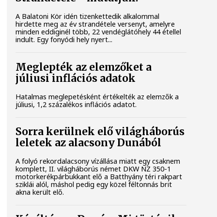
A Balatoni Kör idén tizenkettedik alkalommal
hirdette meg az év strandétele versenyt, amelyre
minden eddiginél több, 22 vendéglátóhely 44 étellel
indult. Egy fonyódi hely nyert...
Meglepték az elemzőket a
júliusi inflációs adatok
Hatalmas meglepetésként értékelték az elemzők a
júliusi, 1,2 százalékos inflációs adatot.
Sorra kerülnek elő világháborús
leletek az alacsony Dunából
A folyó rekordalacsony vízállása miatt egy csaknem
komplett, II. világháborús német DKW NZ 350-1
motorkerékpárbukkant elő a Batthyány téri rakpart
sziklái alól, máshol pedig egy közel féltonnás brit
akna került elő.