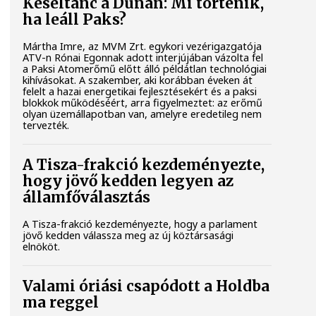
Késéltánc a Dunán: Mi történik,
ha leáll Paks?
Mártha Imre, az MVM Zrt. egykori vezérigazgatója
ATV-n Rónai Egonnak adott interjújában vázolta fel
a Paksi Atomerőmű előtt álló példátlan technológiai
kihívásokat. A szakember, aki korábban éveken át
felelt a hazai energetikai fejlesztésekért és a paksi
blokkok működéséért, arra figyelmeztet: az erőmű
olyan üzemállapotban van, amelyre eredetileg nem
tervezték.
A Tisza-frakció kezdeményezte,
hogy jövő kedden legyen az
államfőválasztás
A Tisza-frakció kezdeményezte, hogy a parlament
jövő kedden válassza meg az új köztársasági
elnököt.
Valami óriási csapódott a Holdba
ma reggel