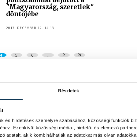
"Magyarország, szeretlek"
döntőjébe
2017. DECEMBER 12. 14:13
4
5
6
...
Részletek
ál
mak és hirdetések személyre szabásához, közösségi funkciók biz
hez. Ezenkívül közösségi média-, hirdető- és elemező partner
zó adatait, akik kombinálhatják az adatokat más olyan adatokka