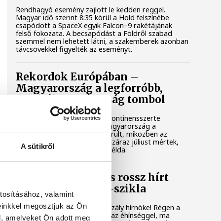
Rendhagyó esemény zajlott le kedden reggel.
Magyar idő szerint 8:35 körül a Hold felszínébe
csapódott a SpaceX egyik Falcon–9 rakétájának
felső fokozata. A becsapódást a Földről szabad
szemmel nem lehetett látni, a szakemberek azonban
távcsövekkel figyelték az eseményt.
Rekordok Európában –
Magyarország a legforróbb,
Angliában szárazság tombol
Rá sem ismerünk Európára, kontinensszerte
rekordokat dönt a hőség. Magyarország a
legforróbb országok közé került, miközben az
Egyesült Királyságban olyan száraz júliust mértek,
A sütikről
amilyenre 155 éve nem volt példa.
A múltban és ma is rossz hírt
hoz a dunai Ínség-szikla
tosításához, valamint
einkkel megosztjuk az Ön
Újra kilátszik a Dunából az aszály hírnöke! Régen a
felbukkanása egyet jelentett az éhínséggel, ma
l, amelyeket Ön adott meg