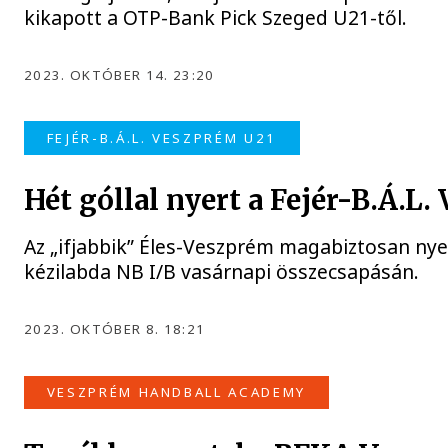
kikapott a OTP-Bank Pick Szeged U21-től.
2023. OKTÓBER 14. 23:20
FEJÉR-B.Á.L. VESZPRÉM U21
Hét góllal nyert a Fejér-B.Á.L
Az „ifjabbik” Éles-Veszprém magabiztosan nye
kézilabda NB I/B vasárnapi összecsapásán.
2023. OKTÓBER 8. 18:21
VESZPRÉM HANDBALL ACADEMY