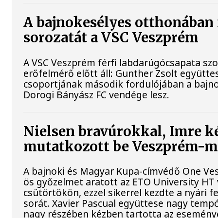
A bajnokesélyes otthonában 
sorozatát a VSC Veszprém
A VSC Veszprém férfi labdarúgócsapata s
erőfelmérő előtt áll: Gunther Zsolt együtte
csoportjának második fordulójában a bajno
Dorogi Bányász FC vendége lesz.
Nielsen bravúrokkal, Imre ké
mutatkozott be Veszprém-
A bajnoki és Magyar Kupa-címvédő One Ves
ös győzelmet aratott az ETO University H
csütörtökön, ezzel sikerrel kezdte a nyári 
sorát. Xavier Pascual együttese nagy tempót
nagy részében kézben tartotta az esemény