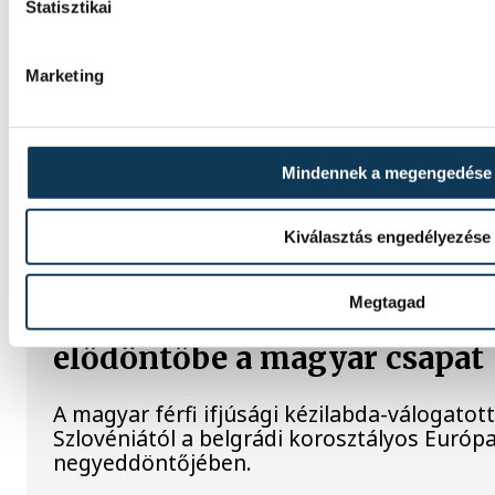
Statisztikai
Betlehem Dávid aranyérmet nyert pénteken a
kilométeres kieséses versenyszámában a pá
bajnokságon. Rasovszky Kristóf célfotóval ö
Marketing
Gyurkovics a masters Eb leg
Mindennek a megengedése
Az Európa-bajnoki és a grand master címet 
Ferenc a masters súlyemelő kontinenstorn
Kiválasztás engedélyezése
Megtagad
Férfi kézilabda ifjúsági Eb: 
elődöntőbe a magyar csapat
A magyar férfi ifjúsági kézilabda-válogatot
Szlovéniától a belgrádi korosztályos Európ
negyeddöntőjében.