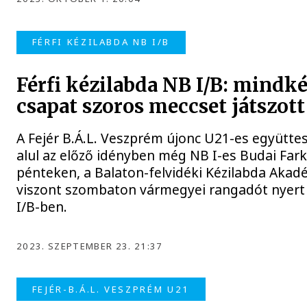
FÉRFI KÉZILABDA NB I/B
Férfi kézilabda NB I/B: mindk
csapat szoros meccset játszott
A Fejér B.Á.L. Veszprém újonc U21-es együtt
alul az előző idényben még NB I-es Budai Fa
pénteken, a Balaton-felvidéki Kézilabda Akad
viszont szombaton vármegyei rangadót nyert A
I/B-ben.
2023. SZEPTEMBER 23. 21:37
FEJÉR-B.Á.L. VESZPRÉM U21