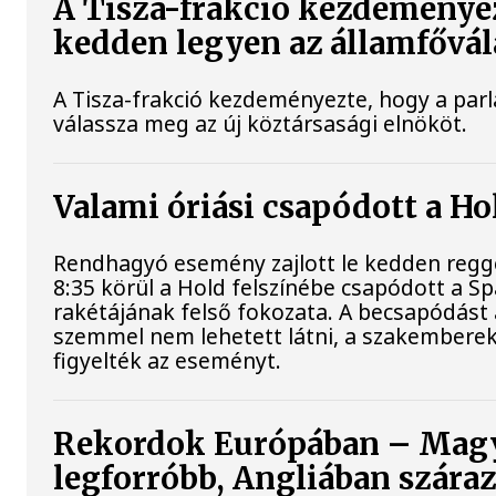
A Tisza-frakció kezdeményez
kedden legyen az államfővál
A Tisza-frakció kezdeményezte, hogy a par
válassza meg az új köztársasági elnököt.
Valami óriási csapódott a H
Rendhagyó esemény zajlott le kedden regge
8:35 körül a Hold felszínébe csapódott a S
rakétájának felső fokozata. A becsapódást 
szemmel nem lehetett látni, a szakembere
figyelték az eseményt.
Rekordok Európában – Magy
legforróbb, Angliában szára