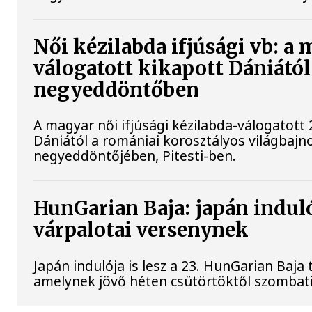
Női kézilabda ifjúsági vb: a
válogatott kikapott Dániától
negyeddöntőben
A magyar női ifjúsági kézilabda-válogatott 
Dániától a romániai korosztályos világbajn
negyeddöntőjében, Pitesti-ben.
HunGarian Baja: japán indulój
várpalotai versenynek
Japán indulója is lesz a 23. HunGarian Baja
amelynek jövő héten csütörtöktől szombati