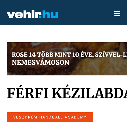
FÉRFI KÉZILABDA
VESZPRÉM HANDBALL ACADEMY