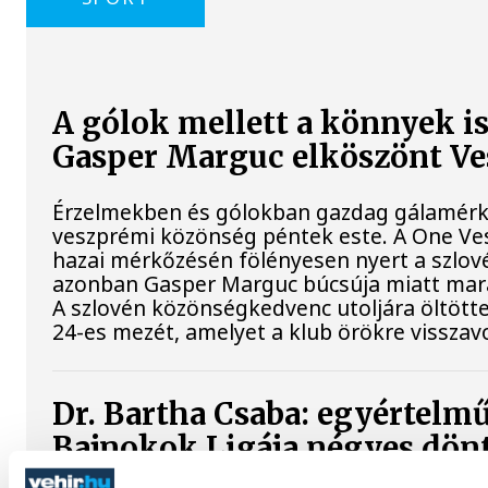
A gólok mellett a könnyek i
Gasper Marguc elköszönt V
Érzelmekben és gólokban gazdag gálamérkő
veszprémi közönség péntek este. A One Ve
hazai mérkőzésén fölényesen nyert a szlovén
azonban Gasper Marguc búcsúja miatt mar
A szlovén közönségkedvenc utoljára öltött
24-es mezét, amelyet a klub örökre visszav
Dr. Bartha Csaba: egyértelmű
Bajnokok Ligája négyes dön