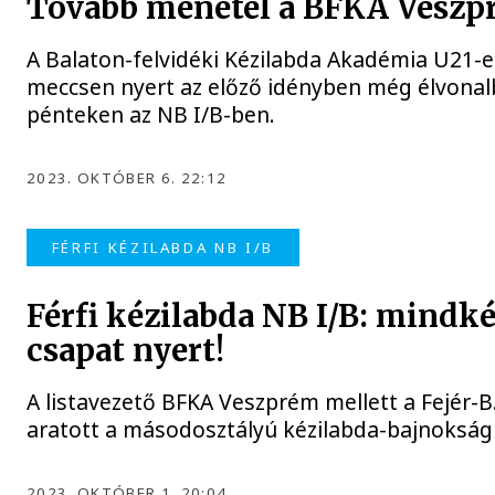
Tovább menetel a BFKA Veszp
A Balaton-felvidéki Kézilabda Akadémia U21-e
meccsen nyert az előző idényben még élvonal
pénteken az NB I/B-ben.
2023. OKTÓBER 6. 22:12
FÉRFI KÉZILABDA NB I/B
Férfi kézilabda NB I/B: mindk
csapat nyert!
A listavezető BFKA Veszprém mellett a Fejér-B
aratott a másodosztályú kézilabda-bajnokság 
2023. OKTÓBER 1. 20:04