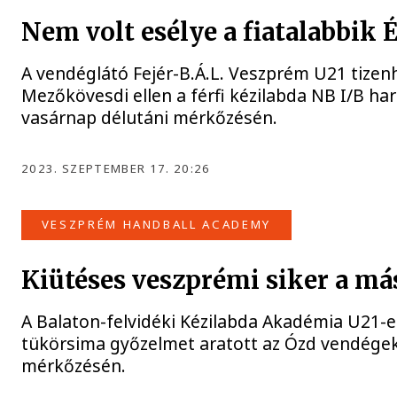
Nem volt esélye a fiatalabbik
A vendéglátó Fejér-B.Á.L. Veszprém U21 tizenh
Mezőkövesdi ellen a férfi kézilabda NB I/B h
vasárnap délutáni mérkőzésén.
2023. SZEPTEMBER 17. 20:26
VESZPRÉM HANDBALL ACADEMY
Kiütéses veszprémi siker a m
A Balaton-felvidéki Kézilabda Akadémia U21-
tükörsima győzelmet aratott az Ózd vendégek
mérkőzésén.