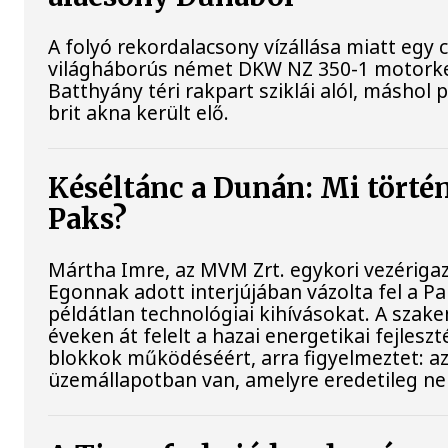
A folyó rekordalacsony vízállása miatt egy 
világháborús német DKW NZ 350-1 motorke
Batthyány téri rakpart sziklái alól, máshol 
brit akna került elő.
Késéltánc a Dunán: Mi történi
Paks?
Mártha Imre, az MVM Zrt. egykori vezériga
Egonnak adott interjújában vázolta fel a P
példátlan technológiai kihívásokat. A szak
éveken át felelt a hazai energetikai fejlesz
blokkok működéséért, arra figyelmeztet: a
üzemállapotban van, amelyre eredetileg ne