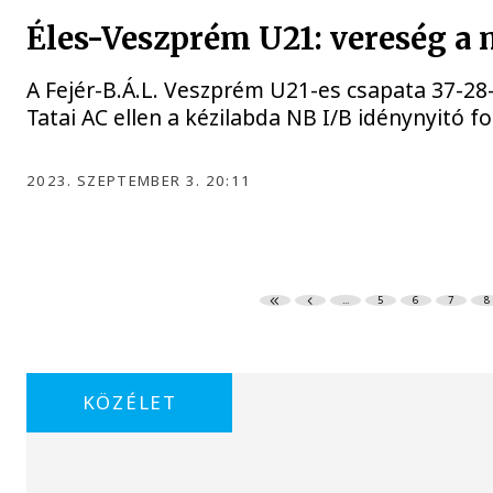
Éles-Veszprém U21: vereség a
A Fejér-B.Á.L. Veszprém U21-es csapata 37-28
Tatai AC ellen a kézilabda NB I/B idénynyitó f
2023. SZEPTEMBER 3. 20:11
...
5
6
7
8
KÖZÉLET