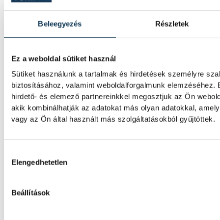
Huszonkét játékossal vág neki a 2026/27-e
Veszprém férfi kézilabdacsapata. A klub pé
Beleegyezés
Részletek
szezonnyitó sajtótájékoztatóján dr. Bartha
kijelentette: a jubileumi idényben a hazai 
a Bajnokok Ligája négyes döntőjébe jutás i
Ez a weboldal sütiket használ
Sütiket használunk a tartalmak és hirdetések személyre sz
Betlehem Dávid: szeretem, a
biztosításához, valamint weboldalforgalmunk elemzéséhez. 
hirdető- és elemező partnereinkkel megosztjuk az Ön webold
akik kombinálhatják az adatokat más olyan adatokkal, ame
Betlehem Dávid azt mondta, kiváló formába
vagy az Ön által használt más szolgáltatásokból gyűjtöttek.
kulcsának pedig azt tartja, hogy szereti, ami
bronzérmes nyíltvízi úszó a magyar küldöt
szerezte pénteken a párizsi vizes Európa-b
Hozzájárulás kiválasztása
megnyerte a kieséses versenyt.
Elengedhetetlen
Betlehem Dávid Európa-bajn
Beállítások
kieséses versenyben!