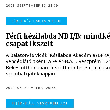
2023. SZEPTEMBER 16. 21:09
FÉRFI KÉZILABDA NB I/B
Férfi kézilabda NB I/B: mindk
csapat ikszelt
A Balaton-felvidéki Kézilabda Akadémia (BFKA
vendéglátójaként, a Fejér-B.Á.L. Veszprém U21
Békés otthonában játszott döntetlent a más
szombati játéknapján.
2023. SZEPTEMBER 9. 20:45
FEJÉR-B.Á.L. VESZPRÉM U21