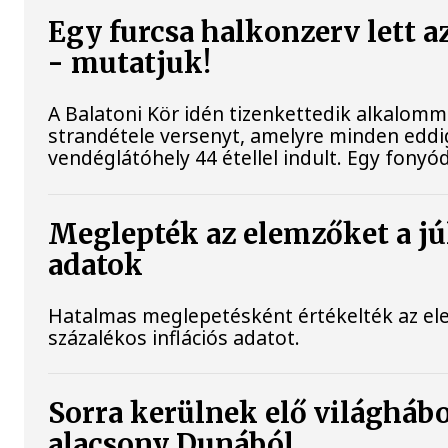
Egy furcsa halkonzerv lett a
- mutatjuk!
A Balatoni Kör idén tizenkettedik alkalomm
strandétele versenyt, amelyre minden eddig
vendéglátóhely 44 étellel indult. Egy fonyódi
Meglepték az elemzőket a júl
adatok
Hatalmas meglepetésként értékelték az elem
százalékos inflációs adatot.
Sorra kerülnek elő világhábo
alacsony Dunából