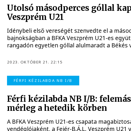
Utolsó másodperces góllal kap
Veszprém U21
Idénybeli első vereségét szenvedte el a másod
bajnokságban a BFKA Veszprém U21-es együtt
rangadón egyetlen góllal alulmaradt a Békés
2023. OKTÓBER 21. 22:15
FÉRFI KÉZILABDA NB I/B
Férfi kézilabda NB I/B: felemá
mérleg a hetedik körben
A BFKA Veszprém U21-es csapata magabiztos
vendéglójaként, a Fejér-B.Á.L. Veszprém U21