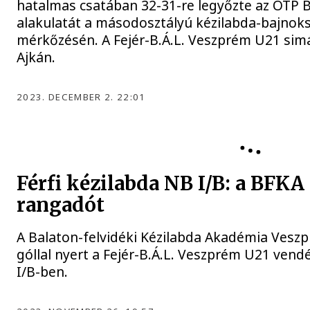
hatalmas csatában 32-31-re legyőzte az OTP 
alakulatát a másodosztályú kézilabda-bajnoks
mérkőzésén. A Fejér-B.Á.L. Veszprém U21 sim
Ajkán.
2023. DECEMBER 2. 22:01
Férfi kézilabda NB I/B: a BFKA 
rangadót
A Balaton-felvidéki Kézilabda Akadémia Veszp
góllal nyert a Fejér-B.Á.L. Veszprém U21 ven
I/B-ben.