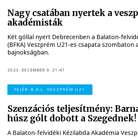
Nagy csatában nyertek a vesz
akadémisták
Két góllal nyert Debrecenben a Balaton-felvi
(BFKA) Veszprém U21-es csapata szombaton 
bajnokságban.
2023. DECEMBER 9. 21:47
FEJÉR-B.Á.L. VESZPRÉM U21
Szenzációs teljesítmény: Barn
húsz gólt dobott a Szegednek!
A Balaton-felvidéki Kézilabda Akadémia Vesz