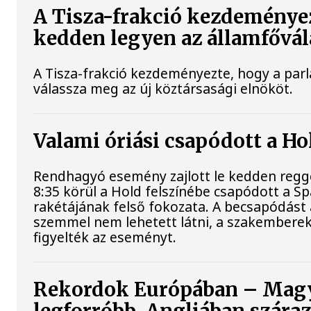
A Tisza-frakció kezdeményez
kedden legyen az államfővál
A Tisza-frakció kezdeményezte, hogy a par
válassza meg az új köztársasági elnököt.
Valami óriási csapódott a H
Rendhagyó esemény zajlott le kedden regge
8:35 körül a Hold felszínébe csapódott a S
rakétájának felső fokozata. A becsapódást 
szemmel nem lehetett látni, a szakembere
figyelték az eseményt.
Rekordok Európában – Magy