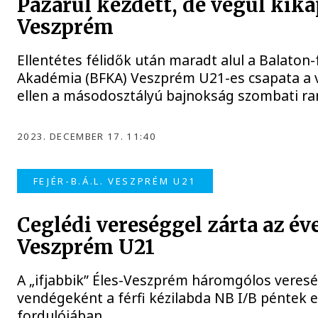
Pazarul kezdett, de végül kik
Veszprém
Ellentétes félidők után maradt alul a Balaton-
Akadémia (BFKA) Veszprém U21-es csapata a 
ellen a másodosztályú bajnokság szombati ra
2023. DECEMBER 17. 11:40
FEJÉR-B.Á.L. VESZPRÉM U21
Ceglédi vereséggel zárta az éve
Veszprém U21
A „ifjabbik” Éles-Veszprém háromgólos veres
vendégeként a férfi kézilabda NB I/B péntek es
fordulójában.