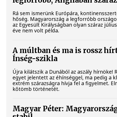
legforróbb, Angliában szára
Rá sem ismerünk Európára, kontinensszert
hőség. Magyarország a legforróbb országo
az Egyesült Királyságban olyan száraz júliu
éve nem volt példa.
A múltban és ma is rossz hír
Ínség-szikla
Újra kilátszik a Dunából az aszály hírnöke!
egyet jelentett az éhínséggel, ma pedig a 
extrém szárazságra hívja fel a figyelmet. El
kőtömb történetét.
Magyar Péter: Magyarország
stabil