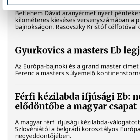
Betlehem Dávid aranyérmet nyert pénteken a
kilométeres kieséses versenyszámában a pá
bajnokságon. Rasovszky Kristóf célfotóval ö
Gyurkovics a masters Eb leg
Az Európa-bajnoki és a grand master címet 
Ferenc a masters súlyemelő kontinenstorn
Férfi kézilabda ifjúsági Eb: 
elődöntőbe a magyar csapat
A magyar férfi ifjúsági kézilabda-válogatot
Szlovéniától a belgrádi korosztályos Európ
negyeddöntőjében.