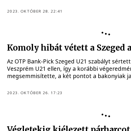
2023. OKTÓBER 28. 22:41
FEJÉR-B.Á.L. VESZPRÉM U21
Komoly hibát vétett a Szeged 
Az OTP Bank-Pick Szeged U21 szabályt sértett 
Veszprém U21 ellen, így a korábbi végeredmén
megsemmisítette, a két pontot a bakonyiak jav
2023. OKTÓBER 26. 17:23
Végletekig kiélezett párharcot