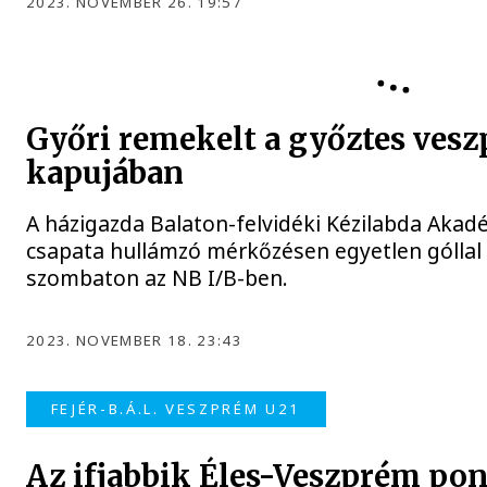
2023. NOVEMBER 26. 19:57
Győri remekelt a győztes vesz
kapujában
A házigazda Balaton-felvidéki Kézilabda Aka
csapata hullámzó mérkőzésen egyetlen góllal
szombaton az NB I/B-ben.
2023. NOVEMBER 18. 23:43
FEJÉR-B.Á.L. VESZPRÉM U21
Az ifjabbik Éles-Veszprém pon