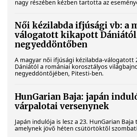
nagy részében kézben tartotta az esemény
Női kézilabda ifjúsági vb: a
válogatott kikapott Dániától
negyeddöntőben
A magyar női ifjúsági kézilabda-válogatott 
Dániától a romániai korosztályos világbajn
negyeddöntőjében, Pitesti-ben.
HunGarian Baja: japán indulój
várpalotai versenynek
Japán indulója is lesz a 23. HunGarian Baja
amelynek jövő héten csütörtöktől szombati