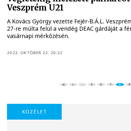
Veszprém U21
A Kovács György vezette Fejér-B.Á.L. Veszprém
27-re múlta felül a vendég DEAC gárdáját a fér
vasárnapi mérkőzésén.
2023. OKTÓBER 22. 20:22
...
5
6
7
8
9
KÖZÉLET