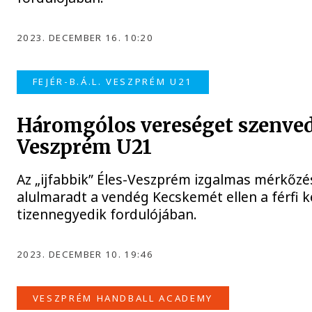
2023. DECEMBER 16. 10:20
FEJÉR-B.Á.L. VESZPRÉM U21
Háromgólos vereséget szenvede
Veszprém U21
Az „ijfabbik” Éles-Veszprém izgalmas mérkőzé
alulmaradt a vendég Kecskemét ellen a férfi k
tizennegyedik fordulójában.
2023. DECEMBER 10. 19:46
VESZPRÉM HANDBALL ACADEMY