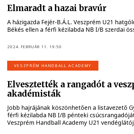
Elmaradt a hazai bravúr
A házigazda Fejér-B.Á.L. Veszprém U21 hatgól
Békés ellen a férfi kézilabda NB I/B szerdai ö
2024. FEBRUÁR 11. 19:50
VESZPRÉM HANDBALL ACADEMY
Elvesztették a rangadót a ves
akadémisták
Jobb hajrájának köszönhetően a listavezető G
férfi kézilabda NB I/B pénteki csúcsrangadójá
Veszprém Handball Academy U21 vendéglátój