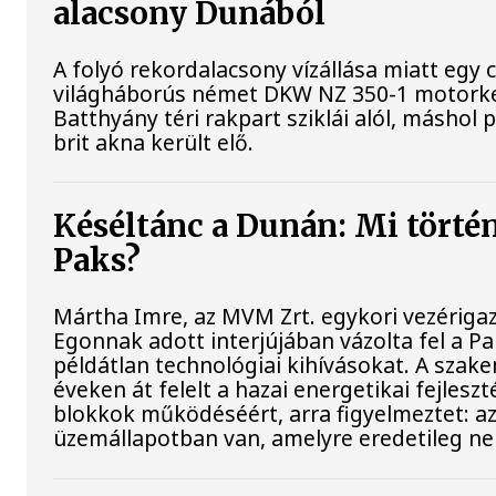
alacsony Dunából
A folyó rekordalacsony vízállása miatt egy 
világháborús német DKW NZ 350-1 motorke
Batthyány téri rakpart sziklái alól, máshol 
brit akna került elő.
Késéltánc a Dunán: Mi történi
Paks?
Mártha Imre, az MVM Zrt. egykori vezériga
Egonnak adott interjújában vázolta fel a P
példátlan technológiai kihívásokat. A szak
éveken át felelt a hazai energetikai fejlesz
blokkok működéséért, arra figyelmeztet: a
üzemállapotban van, amelyre eredetileg ne