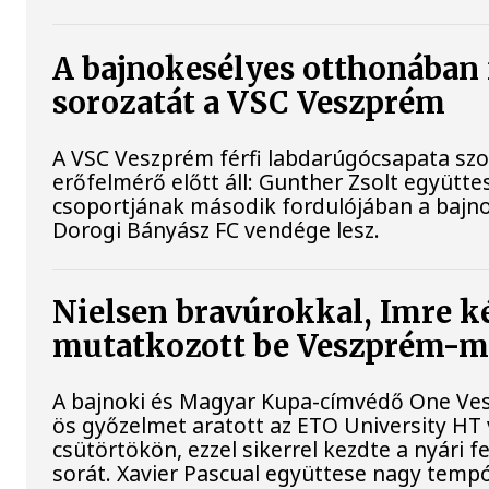
A bajnokesélyes otthonában 
sorozatát a VSC Veszprém
A VSC Veszprém férfi labdarúgócsapata s
erőfelmérő előtt áll: Gunther Zsolt együtte
csoportjának második fordulójában a bajno
Dorogi Bányász FC vendége lesz.
Nielsen bravúrokkal, Imre ké
mutatkozott be Veszprém-
A bajnoki és Magyar Kupa-címvédő One Ves
ös győzelmet aratott az ETO University H
csütörtökön, ezzel sikerrel kezdte a nyári 
sorát. Xavier Pascual együttese nagy tempót