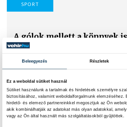
SPORT
A gólok mellett a könnyek i
Gasper Marguc elköszönt V
Érzelmekben és gólokban gazdag gálamérkő
Beleegyezés
Részletek
veszprémi közönség péntek este. A One Ve
hazai mérkőzésén fölényesen nyert a szlovén
azonban Gasper Marguc búcsúja miatt mar
Ez a weboldal sütiket használ
A szlovén közönségkedvenc utoljára öltött
24-es mezét, amelyet a klub örökre visszav
Sütiket használunk a tartalmak és hirdetések személyre sz
biztosításához, valamint weboldalforgalmunk elemzéséhez. 
hirdető- és elemező partnereinkkel megosztjuk az Ön webold
akik kombinálhatják az adatokat más olyan adatokkal, ame
Dr. Bartha Csaba: egyértelmű
vagy az Ön által használt más szolgáltatásokból gyűjtöttek.
Bajnokok Ligája négyes dön