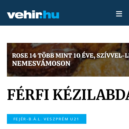
FÉRFI KÉZILABDA
FEJÉR-B.Á.L. VESZPRÉM U21