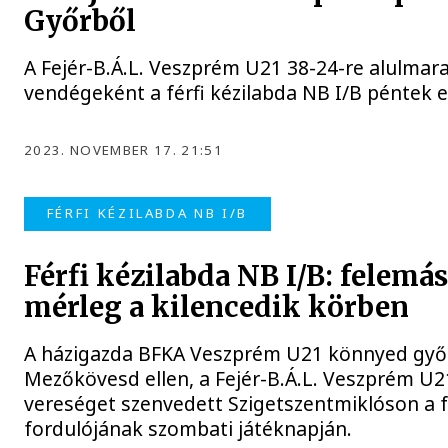
Győrből
A Fejér-B.Á.L. Veszprém U21 38-24-re alulmar
vendégeként a férfi kézilabda NB I/B péntek 
2023. NOVEMBER 17. 21:51
FÉRFI KÉZILABDA NB I/B
Férfi kézilabda NB I/B: felemá
mérleg a kilencedik körben
A házigazda BFKA Veszprém U21 könnyed győ
Mezőkövesd ellen, a Fejér-B.Á.L. Veszprém U2
vereséget szenvedett Szigetszentmiklóson a fé
fordulójának szombati játéknapján.