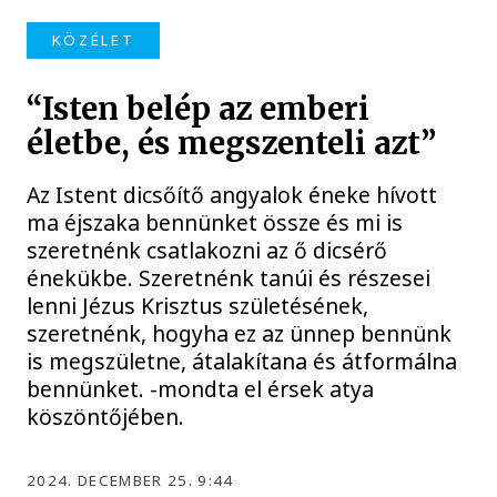
KÖZÉLET
“Isten belép az emberi
életbe, és megszenteli azt”
Az Istent dicsőítő angyalok éneke hívott
ma éjszaka bennünket össze és mi is
szeretnénk csatlakozni az ő dicsérő
énekükbe. Szeretnénk tanúi és részesei
lenni Jézus Krisztus születésének,
szeretnénk, hogyha ez az ünnep bennünk
is megszületne, átalakítana és átformálna
bennünket. -mondta el érsek atya
köszöntőjében.
2024. DECEMBER 25. 9:44