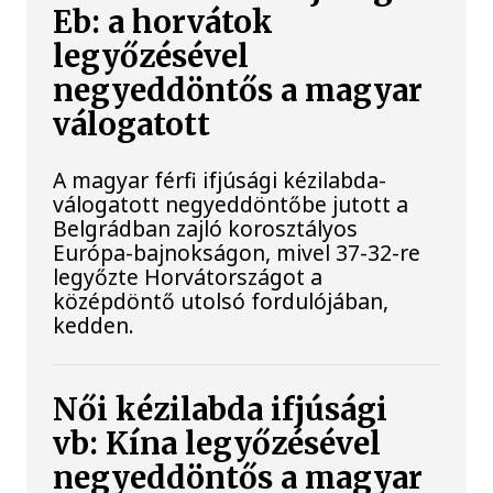
Eb: a horvátok
legyőzésével
negyeddöntős a magyar
válogatott
A magyar férfi ifjúsági kézilabda-
válogatott negyeddöntőbe jutott a
Belgrádban zajló korosztályos
Európa-bajnokságon, mivel 37-32-re
legyőzte Horvátországot a
középdöntő utolsó fordulójában,
kedden.
Női kézilabda ifjúsági
vb: Kína legyőzésével
negyeddöntős a magyar