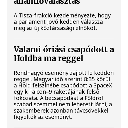
államfőválasztás
A Tisza-frakció kezdeményezte, hogy
a parlament jövő kedden válassza
meg az új köztársasági elnököt.
Valami óriási csapódott a
Holdba ma reggel
Rendhagyó esemény zajlott le kedden
reggel. Magyar idő szerint 8:35 körül
a Hold felszínébe csapódott a SpaceX
egyik Falcon–9 rakétájának felső
fokozata. A becsapódást a Földről
szabad szemmel nem lehetett látni, a
szakemberek azonban távcsövekkel
figyelték az eseményt.