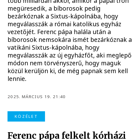
több milliárdan akkor, amikor a pápai trón
megüresedik, a bíborosok pedig
bezárkóznak a Sixtus-kápolnába, hogy
megválasszák a római katolikus egyház
vezetőjét. Ferenc pápa halála után a
bíborosok nemsokára ismét bezárkóznak a
vatikáni Sixtus-kápolnába, hogy
megválasszák az új egyházfőt, aki meglepő
módon nem törvényszerű, hogy maguk
közül kerüljön ki, de még papnak sem kell
lennie.
2025. MÁRCIUS 19. 21:40
KÖZÉLET
Ferenc pápa felkelt kórházi