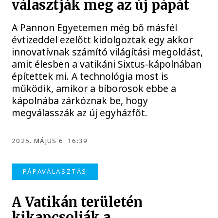
választják meg az új pápát
A Pannon Egyetemen még bő másfél
évtizeddel ezelőtt kidolgoztak egy akkor
innovatívnak számító világítási megoldást,
amit élesben a vatikáni Sixtus-kápolnában
építettek mi. A technológia most is
működik, amikor a bíborosok ebbe a
kápolnába zárkóznak be, hogy
megválasszák az új egyházfőt.
2025. MÁJUS 6. 16:39
PÁPAVÁLASZTÁS
A Vatikán területén
kikapcsolják a