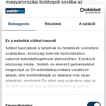
magyarországi boldogok sorába az
anyaszentegyház. Róla, azaz Bódi Mária
Magdolnáról is beszélgettünk az egyházi
vezetővel, de szóba került az ukrajnai
Beleegyezés
Részletek
A sütikről
háború és a remény zarándokai is,
valamint az, hogy karácsony valóban a
szeretet ünnepe-e?
Ez a weboldal sütiket használ
Sütiket használunk a tartalmak és hirdetések személyre
2024. DECEMBER 22. 1:27
szabásához, közösségi funkciók biztosításához,
valamint weboldalforgalmunk elemzéséhez. Ezenkívül
közösségi média-, hirdető- és elemező partnereinkkel
KULTÚRA
megosztjuk az Ön weboldalhasználatra vonatkozó
adatait, akik kombinálhatják az adatokat más olyan
Közös tanácskozást
adatokkal, amelyeket Ön adott meg számukra vagy az
tartottak a romániai és a
Ön által használt más szolgáltatásokból gyűjtöttek.
magyar katolikus püspöki
konferenciák Bukarestben
Hozzájárulás kiválasztása
Elengedhetetlen