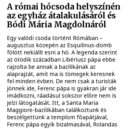
A római hócsoda helyszínén
az egyház átalakulásáról és
Bódi Mária Magdolnáról
Egy valódi csoda történt Rómában –
augusztus közepén az Esquilinus-domb
fölött nekiállt esni a hó. A legenda szerint
az ötödik században Libériusz pápa ebbe
rajzolta be annak a bazilikának az
alaprajzát, amit ma is tömegek keresnek
fel minden évben. De nem csak a turisták
jönnek ide, Ferenc pápa is gyakran jár ide
imádkozni, ráadásul sokszor előre nem is
jelzi látogatását. Itt, a Santa Maria
Maggiore-bazilikában találkoztunk és
beszélgettünk a templom főapátjával,
Ferenc pápa egyik bizalmasával, Rolandas