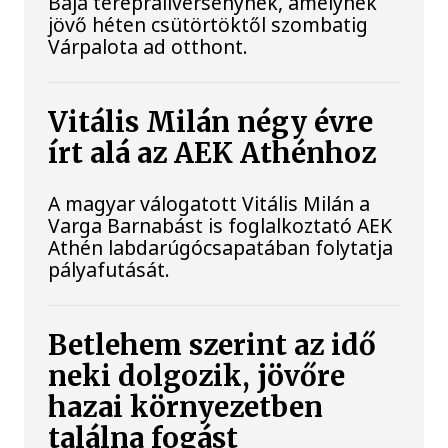
Baja terepraliversenynek, amelynek
jövő héten csütörtöktől szombatig
Várpalota ad otthont.
Vitális Milán négy évre
írt alá az AEK Athénhoz
A magyar válogatott Vitális Milán a
Varga Barnabást is foglalkoztató AEK
Athén labdarúgócsapatában folytatja
pályafutását.
Betlehem szerint az idő
neki dolgozik, jövőre
hazai környezetben
találna fogást