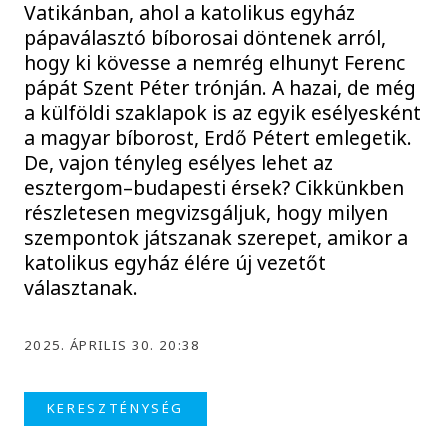
Vatikánban, ahol a katolikus egyház
pápaválasztó bíborosai döntenek arról,
hogy ki kövesse a nemrég elhunyt Ferenc
pápát Szent Péter trónján. A hazai, de még
a külföldi szaklapok is az egyik esélyesként
a magyar bíborost, Erdő Pétert emlegetik.
De, vajon tényleg esélyes lehet az
esztergom–budapesti érsek? Cikkünkben
részletesen megvizsgáljuk, hogy milyen
szempontok játszanak szerepet, amikor a
katolikus egyház élére új vezetőt
választanak.
2025. ÁPRILIS 30. 20:38
KERESZTÉNYSÉG