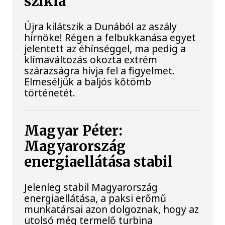
szikla
Újra kilátszik a Dunából az aszály
hírnöke! Régen a felbukkanása egyet
jelentett az éhínséggel, ma pedig a
klímaváltozás okozta extrém
szárazságra hívja fel a figyelmet.
Elmeséljük a baljós kőtömb
történetét.
Magyar Péter:
Magyarország
energiaellátása stabil
Jelenleg stabil Magyarország
energiaellátása, a paksi erőmű
munkatársai azon dolgoznak, hogy az
utolsó még termelő turbina