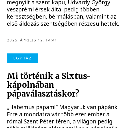
megnyílt a szent kapu, Udvardy György
veszprémi érsek által pedig többen
keresztségben, bérmálásban, valamint az
első áldozás szentségében részesülhettek.
2025. ÁPRILIS 12. 14:41
EGYHÁZ
Mi történik a Sixtus-
kápolnában
pápaválasztáskor?
„Habemus papam!” Magyarul: van pápánk!
Erre a mondatra vár több ezer ember a
római Szent Péter téren, a világon pedig