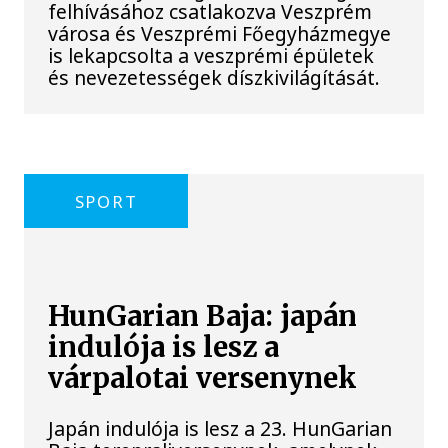
felhívásához csatlakozva Veszprém
városa és Veszprémi Főegyházmegye
is lekapcsolta a veszprémi épületek
és nevezetességek díszkivilágítását.
SPORT
HunGarian Baja: japán
indulója is lesz a
várpalotai versenynek
Japán indulója is lesz a 23. HunGarian