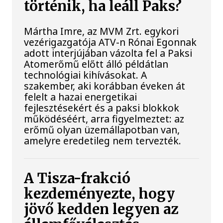
történik, ha leáll Paks?
Mártha Imre, az MVM Zrt. egykori
vezérigazgatója ATV-n Rónai Egonnak
adott interjújában vázolta fel a Paksi
Atomerőmű előtt álló példátlan
technológiai kihívásokat. A
szakember, aki korábban éveken át
felelt a hazai energetikai
fejlesztésekért és a paksi blokkok
működéséért, arra figyelmeztet: az
erőmű olyan üzemállapotban van,
amelyre eredetileg nem tervezték.
A Tisza-frakció
kezdeményezte, hogy
jövő kedden legyen az