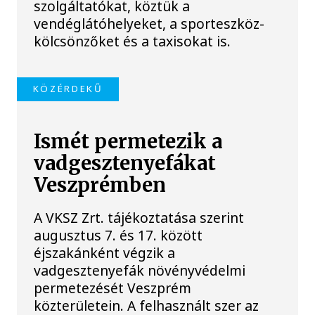
szolgáltatókat, köztük a
vendéglátóhelyeket, a sporteszköz-
kölcsönzőket és a taxisokat is.
KÖZÉRDEKŰ
Ismét permetezik a
vadgesztenyefákat
Veszprémben
A VKSZ Zrt. tájékoztatása szerint
augusztus 7. és 17. között
éjszakánként végzik a
vadgesztenyefák növényvédelmi
permetezését Veszprém
közterületein. A felhasznált szer az