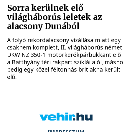
Sorra kerülnek elő
világháborús leletek az
alacsony Dunából
A folyó rekordalacsony vízállása miatt egy
csaknem komplett, II. világháborús német
DKW NZ 350-1 motorkerékpárbukkant elő
a Batthyány téri rakpart sziklái alól, máshol
pedig egy közel féltonnás brit akna került
elő.
IMPRESSZUM