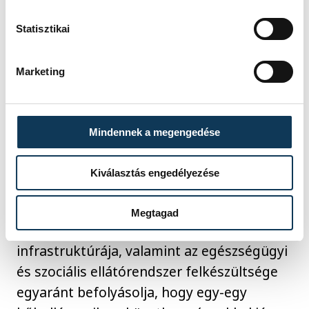
Statisztikai
A szerzők ábrája a HungaroMet adatai
alapján számított értékekkel
Marketing
A felkészülés kulcsfontosságú
Mindennek a megengedése
Az eredmények alapján a hőhullámok
Kiválasztás engedélyezése
egészségügyi hatásait nem kizárólag az
időjárás határozza meg. A lakosság
Megtagad
életkora, egészségi állapota, a települések
infrastruktúrája, valamint az egészségügyi
és szociális ellátórendszer felkészültsége
egyaránt befolyásolja, hogy egy-egy