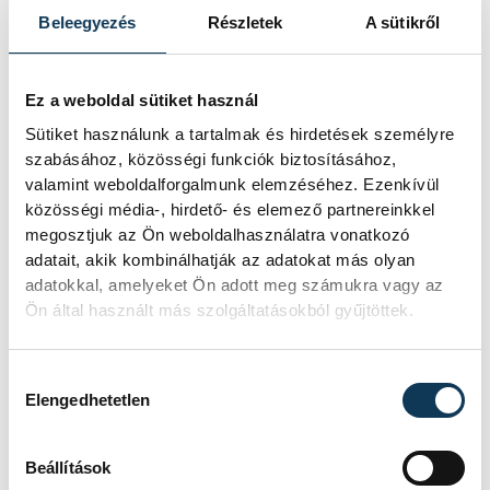
vármegye – amely az ország egyik
Beleegyezés
Részletek
A sütikről
legmelegebb térsége – ennél kisebb
többlethalálozást mutatott. A kutatók
Ez a weboldal sütiket használ
szerint ennek oka lehet, hogy az ott élők
Sütiket használunk a tartalmak és hirdetések személyre
hosszabb ideje alkalmazkodnak a
szabásához, közösségi funkciók biztosításához,
rendszeres hőhullámokhoz, valamint a
valamint weboldalforgalmunk elemzéséhez. Ezenkívül
közösségi média-, hirdető- és elemező partnereinkkel
térségben magasabb a légkondicionált
megosztjuk az Ön weboldalhasználatra vonatkozó
lakások aránya.
adatait, akik kombinálhatják az adatokat más olyan
adatokkal, amelyeket Ön adott meg számukra vagy az
Ön által használt más szolgáltatásokból gyűjtöttek.
Hozzájárulás kiválasztása
Elengedhetetlen
Beállítások