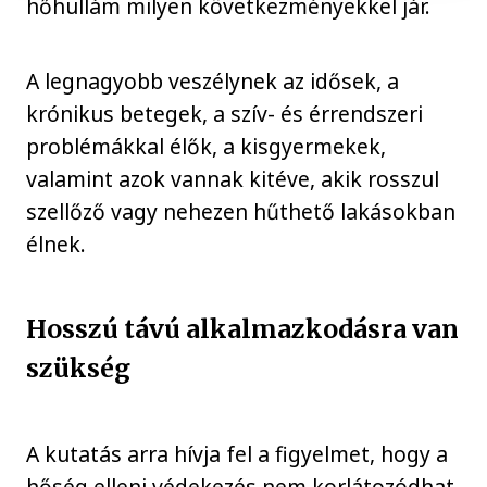
hőhullám milyen következményekkel jár.
A legnagyobb veszélynek az idősek, a
krónikus betegek, a szív- és érrendszeri
problémákkal élők, a kisgyermekek,
valamint azok vannak kitéve, akik rosszul
szellőző vagy nehezen hűthető lakásokban
élnek.
Hosszú távú alkalmazkodásra van
szükség
A kutatás arra hívja fel a figyelmet, hogy a
hőség elleni védekezés nem korlátozódhat