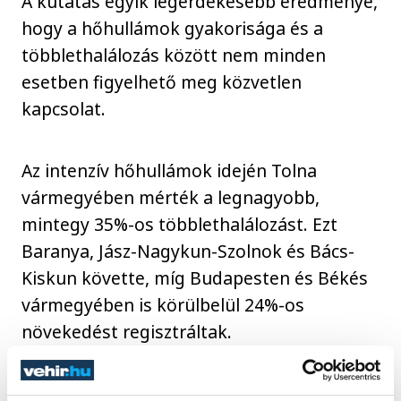
A kutatás egyik legérdekesebb eredménye,
hogy a hőhullámok gyakorisága és a
többlethalálozás között nem minden
esetben figyelhető meg közvetlen
kapcsolat.
Az intenzív hőhullámok idején Tolna
vármegyében mérték a legnagyobb,
mintegy 35%-os többlethalálozást. Ezt
Baranya, Jász-Nagykun-Szolnok és Bács-
Kiskun követte, míg Budapesten és Békés
vármegyében is körülbelül 24%-os
növekedést regisztráltak.
Érdekes módon Csongrád-Csanád