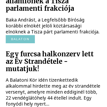
államfőnek a Tisza
parlamenti frakciója
Baka Andrást, a Legfelsőbb Bíróság
korábbi elnökét jelöli köztársasági
elnöknek a Tisza párt parlamenti frakciója.
BALATON
Egy furcsa halkonzerv lett
az Év Strandétele -
mutatjuk!
A Balatoni Kör idén tizenkettedik
alkalommal hirdette meg az év strandétele
versenyt, amelyre minden eddiginél több,
22 vendéglátóhely 44 étellel indult. Egy
fonyódi hely nyert...