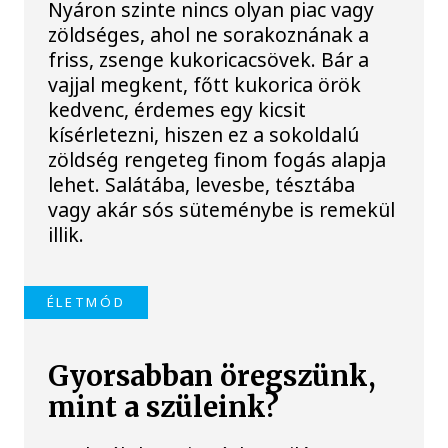
Nyáron szinte nincs olyan piac vagy
zöldséges, ahol ne sorakoznának a
friss, zsenge kukoricacsövek. Bár a
vajjal megkent, főtt kukorica örök
kedvenc, érdemes egy kicsit
kísérletezni, hiszen ez a sokoldalú
zöldség rengeteg finom fogás alapja
lehet. Salátába, levesbe, tésztába
vagy akár sós süteménybe is remekül
illik.
ÉLETMÓD
Gyorsabban öregszünk,
mint a szüleink?