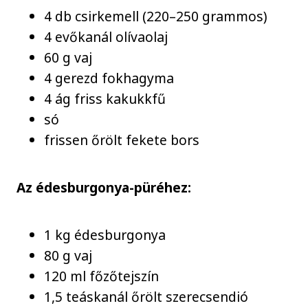
4 db csirkemell (220–250 grammos)
4 evőkanál olívaolaj
60 g vaj
4 gerezd fokhagyma
4 ág friss kakukkfű
só
frissen őrölt fekete bors
Az édesburgonya-püréhez:
1 kg édesburgonya
80 g vaj
120 ml főzőtejszín
1,5 teáskanál őrölt szerecsendió