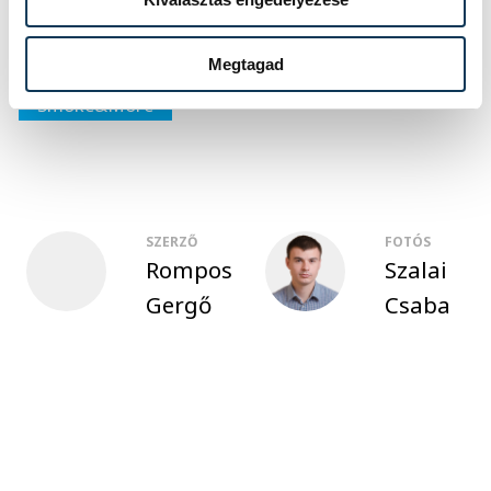
életmód
recept
Terülj-terülj
Megtagad
Smoke&More
SZERZŐ
FOTÓS
Rompos
Szalai
Gergő
Csaba