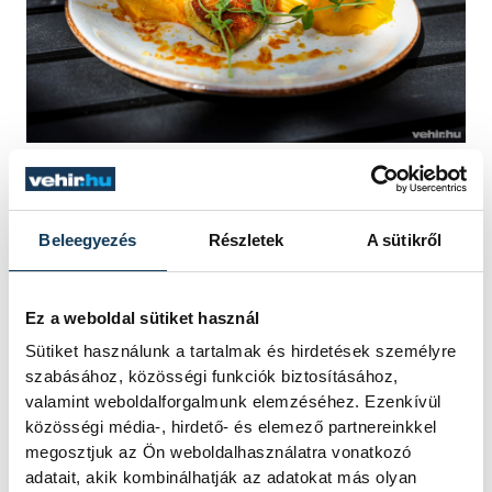
Tálalási tipp
Beleegyezés
Részletek
A sütikről
Ez a weboldal sütiket használ
A csirkemellet az édesburgonya-pürére
Sütiket használunk a tartalmak és hirdetések személyre
helyezve, a serpenyőben maradt
szabásához, közösségi funkciók biztosításához,
fokhagymás-kakukkfüves vajjal
valamint weboldalforgalmunk elemzéséhez. Ezenkívül
meglocsolva érdemes tálalni. Néhány szál
közösségi média-, hirdető- és elemező partnereinkkel
megosztjuk az Ön weboldalhasználatra vonatkozó
friss kakukkfű vagy egy kevés zöldfűszer
adatait, akik kombinálhatják az adatokat más olyan