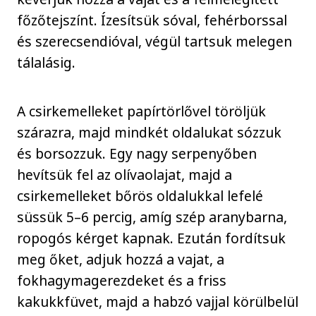
főzőtejszínt. Ízesítsük sóval, fehérborssal
és szerecsendióval, végül tartsuk melegen
tálalásig.
A csirkemelleket papírtörlővel töröljük
szárazra, majd mindkét oldalukat sózzuk
és borsozzuk. Egy nagy serpenyőben
hevítsük fel az olívaolajat, majd a
csirkemelleket bőrös oldalukkal lefelé
süssük 5–6 percig, amíg szép aranybarna,
ropogós kérget kapnak. Ezután fordítsuk
meg őket, adjuk hozzá a vajat, a
fokhagymagerezdeket és a friss
kakukkfüvet, majd a habzó vajjal körülbelül