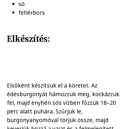
só
fehérbors
Elkészítés:
Elsőként készítsük el a köretet. Az
édesburgonyát hámozzuk meg, kockázzuk
fel, majd enyhén sós vízben főzzük 18–20
perc alatt puhára. Szűrjük le,
burgonyanyomóval törjük össze, majd
keverjük hozzá a vajat és a felmelegített