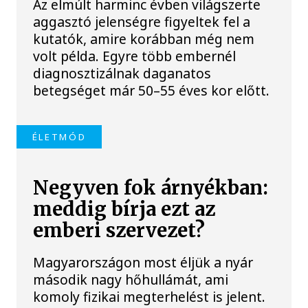
Az elmúlt harminc évben világszerte
aggasztó jelenségre figyeltek fel a
kutatók, amire korábban még nem
volt példa. Egyre több embernél
diagnosztizálnak daganatos
betegséget már 50–55 éves kor előtt.
ÉLETMÓD
Negyven fok árnyékban:
meddig bírja ezt az
emberi szervezet?
Magyarországon most éljük a nyár
második nagy hőhullámát, ami
komoly fizikai megterhelést is jelent.