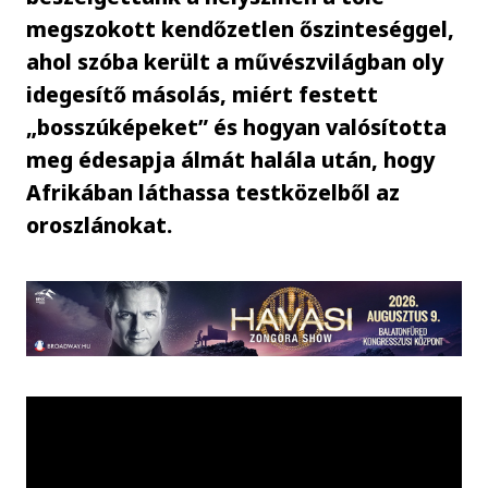
megszokott kendőzetlen őszinteséggel,
ahol szóba került a művészvilágban oly
idegesítő másolás, miért festett
„bosszúképeket” és hogyan valósította
meg édesapja álmát halála után, hogy
Afrikában láthassa testközelből az
oroszlánokat.