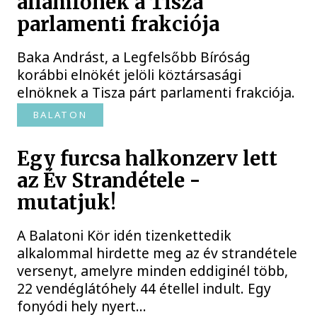
államfőnek a Tisza
parlamenti frakciója
Baka Andrást, a Legfelsőbb Bíróság
korábbi elnökét jelöli köztársasági
elnöknek a Tisza párt parlamenti frakciója.
BALATON
Egy furcsa halkonzerv lett
az Év Strandétele -
mutatjuk!
A Balatoni Kör idén tizenkettedik
alkalommal hirdette meg az év strandétele
versenyt, amelyre minden eddiginél több,
22 vendéglátóhely 44 étellel indult. Egy
fonyódi hely nyert...