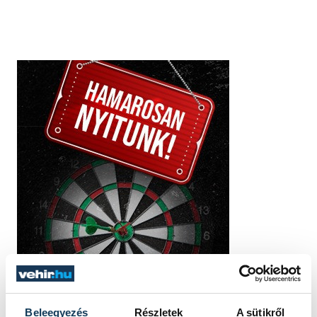
Beleegyezés
Részletek
A sütikről