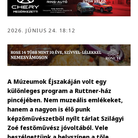
2026. JÚNIUS 24. 18:12
A Múzeumok Éjszakáján volt egy
különleges program a Ruttner-ház
pincéjében. Nem muzeális emlékeket,
hanem a nagyon is élő punk
képzőművészetből nyílt tárlat Szilágyi
Zoé festőművész jóvoltából. Vele
beszélgettünk a helyszínen a tőle