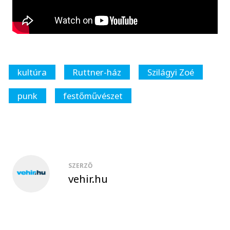
kultúra
Ruttner-ház
Szilágyi Zoé
punk
festőművészet
SZERZŐ
vehir.hu