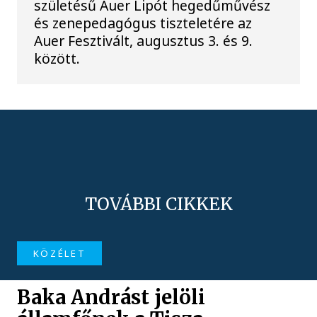
születésű Auer Lipót hegedűművész
és zenepedagógus tiszteletére az
Auer Fesztivált, augusztus 3. és 9.
között.
TOVÁBBI CIKKEK
KÖZÉLET
Baka Andrást jelöli