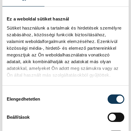
Ez a weboldal sütiket használ
Sütiket használunk a tartalmak és hirdetések személyre
szabásához, közösségi funkciók biztosításához,
valamint weboldalforgalmunk elemzéséhez. Ezenkívül
közösségi média-, hirdető- és elemező partnereinkkel
megosztjuk az Ön weboldalhasználatra vonatkozó
adatait, akik kombinálhatják az adatokat más olyan
adatokkal, amelyeket Ön adott meg számukra vagy az
Ön által használt más szolgáltatásokból gyűjtöttek.
Hozzájárulás kiválasztása
TOVÁBBI CIKKEK
Elengedhetetlen
KULTÚRA
Beállítások
A magyar dzsessz- és