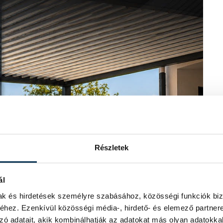
Részletek
ál
mak és hirdetések személyre szabásához, közösségi funkciók biz
hez. Ezenkívül közösségi média-, hirdető- és elemező partner
zó adatait, akik kombinálhatják az adatokat más olyan adatokka