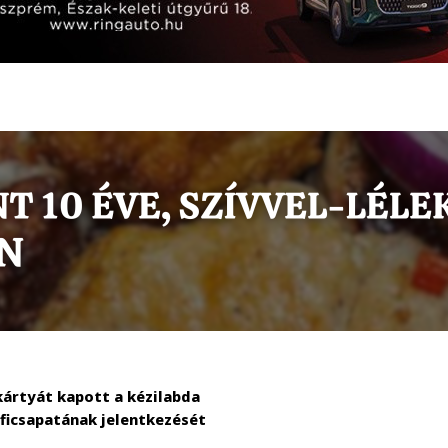
kártyát kapott a kézilabda
rficsapatának jelentkezését