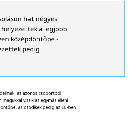
soláson hat négyes
t helyezettek a legjobb
éven középdöntőbe -
ezettek pedig
zdelmek, az azonos csoportból
magukkal viszik az egymás elleni
döntőbe, az ötödikek pedig az EL-ben