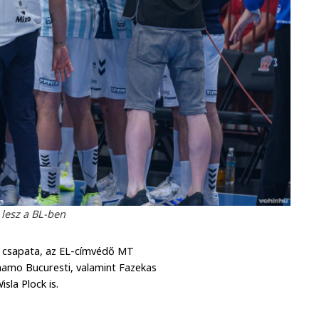
 lesz a BL-ben
et csapata, az EL-címvédő MT
namo Bucuresti, valamint Fazekas
sla Plock is.