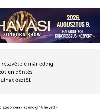
 részvétele már eddig
ezőtlen döntés
ulhat ősztől.
 szezonban - az eddigi 16 helyett -