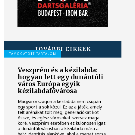
TOVÁBBI CIKKEK
TÁMOGATOTT TARTALOM
Veszprém és a kézilabda:
hogyan lett egy dunántúli
város Európa egyik
kézilabdafővárosa
Magyarországon a kézilabda nem csupán
egy sport a sok közül. Ez az a játék, amely
telt arénákat tölt meg, generációkat köt
össze, és egész városokat szervez maga
köré. Veszprém esetében ez különösen igaz:
a dunántúli városban a kézilabda mára a
helyi identitás alapköve, ahol a csapat sorsa