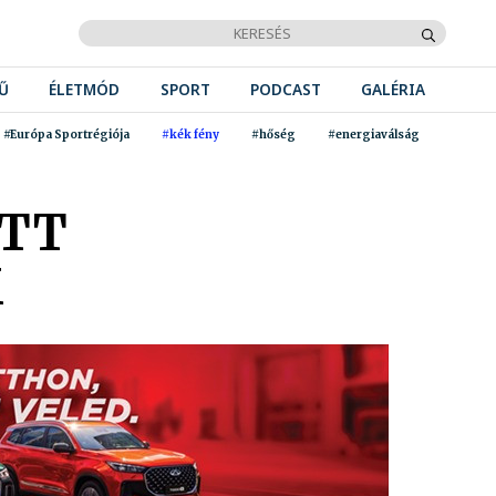
Ű
ÉLETMÓD
SPORT
PODCAST
GALÉRIA
#Európa Sportrégiója
#kék fény
#hőség
#energiaválság
OTT
M