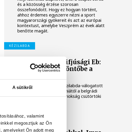
és a közösség érzése szorosan
összefonódott. Hogy ez hogyan történt,
ahhoz érdemes egyszerre nézni a sport
magyarországi gyökereit és azt az európai
kontextust, amelybe Veszprém az évek alatt
benőtte magát.
KÉZILABDA
Férfi kézilabda ifjúsági Eb:
nem jutott elődöntőbe a
magyar csapat
A magyar férfi ifjúsági kézilabda-válogatott
A sütikről
32-27-re kikapott Szlovéniától a belgrádi
korosztályos Európa-bajnokság csütörtöki
negyeddöntőjében.
tosításához, valamint
ONE VESZPRÉM HC
einkkel megosztjuk az Ön
l, amelyeket Ön adott meg