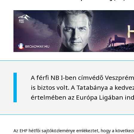
A férfi NB I-ben címvédő Veszprém
is biztos volt. A Tatabánya a kedv
értelmében az Európa Ligában ind
Az EHF hétfői sajtóközleménye emlékeztet, hogy a következő