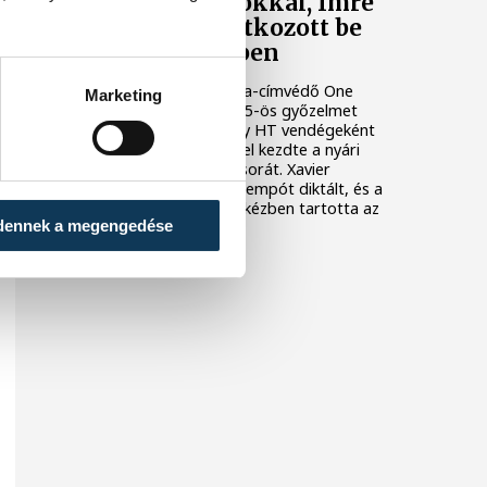
Nielsen bravúrokkal, Imre
két góllal mutatkozott be
Veszprém-mezben
A bajnoki és Magyar Kupa-címvédő One
Marketing
Veszprém fölényes, 44–25-ös győzelmet
aratott az ETO University HT vendégeként
csütörtökön, ezzel sikerrel kezdte a nyári
felkészülési mérkőzések sorát. Xavier
Pascual együttese nagy tempót diktált, és a
találkozó nagy részében kézben tartotta az
dennek a megengedése
eseményeket.