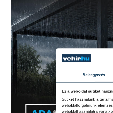
Beleegyezés
Ez a weboldal sütiket haszn
Sütiket használunk a tartal
weboldalforgalmunk elemzésé
weboldalhasználatra vonatko