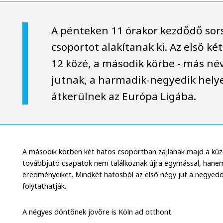
A pénteken 11 órakor kezdődő sor
csoportot alakítanak ki. Az első ké
12 közé, a második körbe - más n
jutnak, a harmadik-negyedik hely
átkerülnek az Európa Ligába.
A második körben két hatos csoportban zajlanak majd a kü
továbbjutó csapatok nem találkoznak újra egymással, hanem 
eredményeiket. Mindkét hatosból az első négy jut a negyed
folytathatják.
A négyes döntőnek jövőre is Köln ad otthont.