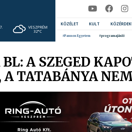
KÖZÉLET
KULT
KÖZÉRDEK
VESZPRÉM
7.
32°C
#Pannon Egyetem
#programajánló
 BL: A SZEGED KAP
 A TATABÁNYA NE