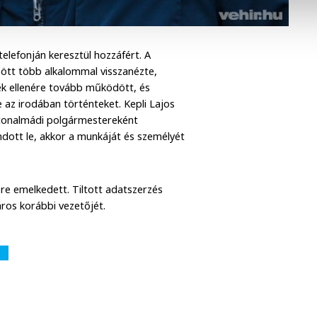
telefonján keresztül hozzáfért. A
zött több alkalommal visszanézte,
k ellenére tovább működött, és
 az irodában történteket. Kepli Lajos
latonalmádi polgármestereként
dott le, akkor a munkáját és személyét
e emelkedett. Tiltott adatszerzés
áros korábbi vezetőjét.