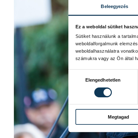
Beleegyezés
Ez a weboldal sütiket haszn
Sütiket használunk a tartal
weboldalforgalmunk elemzésé
weboldalhasználatra vonatko
számukra vagy az Ön által ha
Hozzájárulás kiválasztása
Elengedhetetlen
Megtagad