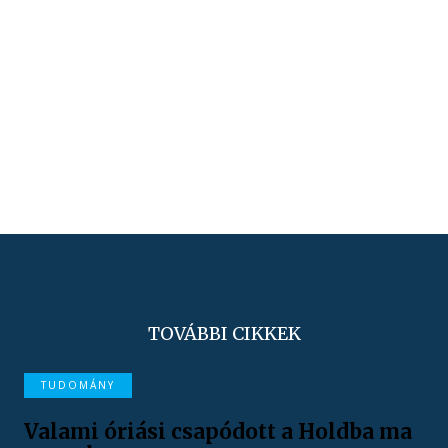
TOVÁBBI CIKKEK
TUDOMÁNY
Valami óriási csapódott a Holdba ma