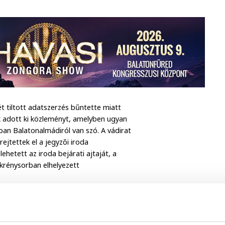
t tiltott adatszerzés bűntette miatt
ék adott ki közleményt, amelyben ugyan
an Balatonalmádiról van szó. A vádirat
jtettek el a jegyzői iroda
ehetett az iroda bejárati ajtaját, a
ekrénysorban elhelyezett