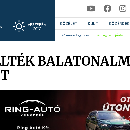
KÖZÉLET
KULT
KÖZÉRDEK
VESZPRÉM
6.
26°C
#Pannon Egyetem
#programajánló
ÉLTÉK BALATONALM
ÉT