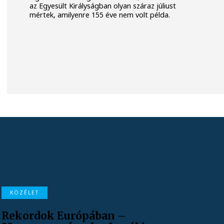
az Egyesült Királyságban olyan száraz júliust
mértek, amilyenre 155 éve nem volt példa.
KÖZÉLET
Rekordok Európában –