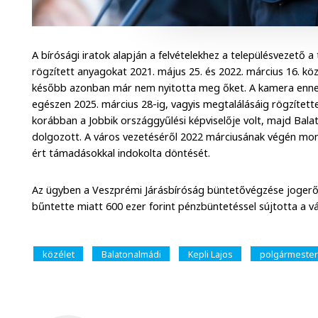
A bírósági iratok alapján a felvételekhez a településvezető a 
rögzített anyagokat 2021. május 25. és 2022. március 16. kö
később azonban már nem nyitotta meg őket. A kamera enne
egészen 2025. március 28-ig, vagyis megtalálásáig rögzítette
korábban a Jobbik országgyűlési képviselője volt, majd Ba
dolgozott. A város vezetéséről 2022 márciusának végén mon
ért támadásokkal indokolta döntését.
Az ügyben a Veszprémi Járásbíróság büntetővégzése jogerőr
bűntette miatt 600 ezer forint pénzbüntetéssel sújtotta a v
közélet
Balatonalmádi
Kepli Lajos
polgármester