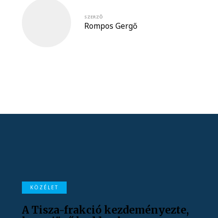
SZERZŐ
Rompos Gergő
KÖZÉLET
A Tisza-frakció kezdeményezte,