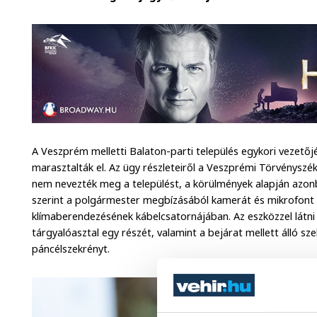
A Veszprém melletti Balaton-parti település egykori vezetőjé
marasztalták el. Az ügy részleteiről a Veszprémi Törvénysz
nem nevezték meg a települést, a körülmények alapján azonb
szerint a polgármester megbízásából kamerát és mikrofont re
klímaberendezésének kábelcsatornájában. Az eszközzel látni l
tárgyalóasztal egy részét, valamint a bejárat mellett álló sz
páncélszekrényt.