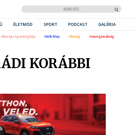
Ű
ÉLETMÓD
SPORT
PODCAST
GALÉRIA
#Európa Sportrégiója
#kék fény
#hőség
#energiaválság
ÁDI KORÁBBI